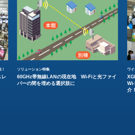
結！
ソリューション特集
ワイ
スレ
60GHz帯無線LANの現在地 Wi-Fiと光ファイ
XG
バーの間を埋める選択肢に
W
介