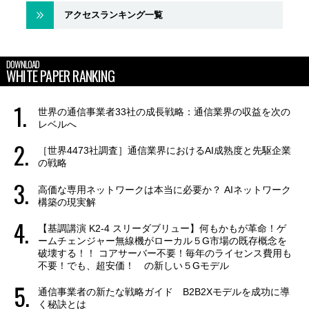
アクセスランキング一覧
DOWNLOAD
WHITE PAPER RANKING
世界の通信事業者33社の成長戦略：通信業界の収益を次の
レベルへ
［世界4473社調査］通信業界におけるAI成熟度と先駆企業
の戦略
高価な専用ネットワークは本当に必要か？ AIネットワーク
構築の現実解
【基調講演 K2-4 スリーダブリュー】何もかもが革命！ゲ
ームチェンジャー無線機がローカル５G市場の既存概念を
破壊する！！ コアサーバー不要！毎年のライセンス費用も
不要！でも、超安価！ の新しい５Gモデル
通信事業者の新たな戦略ガイド B2B2Xモデルを成功に導
く秘訣とは