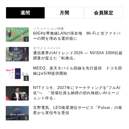
週間
月間
会員限定
ソリューション特集
60GHz帯無線LANの現在地 Wi-Fiと光ファイバ
ーの間を埋める選択肢に
ホワイトペーパー
通信業界のAIトレンド2026 ― NVIDIA 1000社超
調査が捉えた「転換点」
MEEQ、楽天モバイル回線を先行提供 ドコモ回
線はeSIM提供開始
NTTドコモ、2027年にマーケティングを“フルAI
化”へ 「現場社員も納得の切れ味鋭いAIエージ
ェント作る」
古野電気、LEO衛星測位サービス「Pulsar」の衛
星から実信号を受信