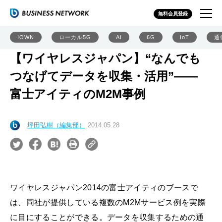
無料会員登録
IOWN
ローカル5G
AI
6G
IoT
通
【ワイヤレスジャパン】“なんでも
つなげてデータを収集・活用”――
富士アイティのM2M事例
坪田弘樹（編集部）
2014.05.28
ワイヤレスジャパン2014の富士アイティのブースで
は、同社が提供している複数のM2Mサービス例を実際
に目にすることができる。データを収集するための通