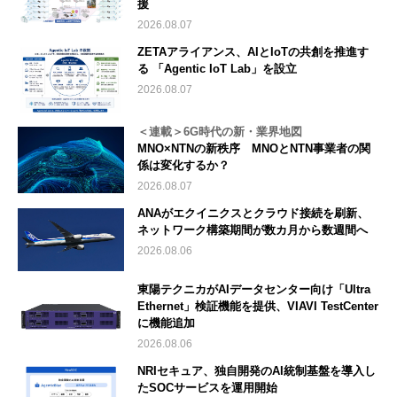
援
2026.08.07
ZETAアライアンス、AIとIoTの共創を推進す
る 「Agentic IoT Lab」を設立
2026.08.07
＜連載＞6G時代の新・業界地図
MNO×NTNの新秩序 MNOとNTN事業者の関
係は変化するか？
2026.08.07
ANAがエクイニクスとクラウド接続を刷新、
ネットワーク構築期間が数カ月から数週間へ
2026.08.06
東陽テクニカがAIデータセンター向け「Ultra
Ethernet」検証機能を提供、VIAVI TestCenter
に機能追加
2026.08.06
NRIセキュア、独自開発のAI統制基盤を導入し
たSOCサービスを運用開始