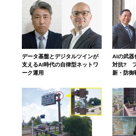
データ基盤とデジタルツインが
AIの武
支えるAI時代の自律型ネットワ
対抗? 
ーク運用
新・防御