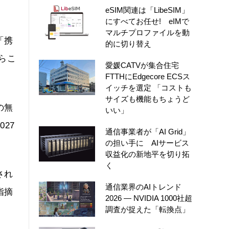
eSIM関連は「LibeSIM」
にすべてお任せ! eIMで
マルチプロファイルを動
「携
的に切り替え
らこ
愛媛CATVが集合住宅
FTTHにEdgecore ECSス
イッチを選定 「コストも
サイズも機能もちょうど
の無
いい」
27
通信事業者が「AI Grid」
の担い手に AIサービス
収益化の新地平を切り拓
く
され
通信業界のAIトレンド
指摘
2026 ― NVIDIA 1000社超
調査が捉えた「転換点」