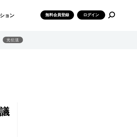
無料会員登録
ログイン
ション
光伝送
に議