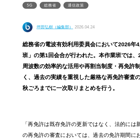
5G
総務省
通信政策
坪田弘樹（編集部）
2026.04.24
総務省の電波有効利用委員会において2026年
班」の第1回会合が行われた。本作業班では、
周波数の効率的な活用や再割当制度・再免許
く、過去の実績を重視した厳格な再免許審査の
秋ごろまでに一次取りまとめを行う。
「再免許は既存免許の更新ではなく、法的には
の再免許の審査においては、過去の免許期間に