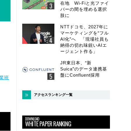
在地 Wi-Fiと光ファイ
バーの間を埋める選択
肢に
NTTドコモ、2027年に
マーケティングを“フル
AI化”へ 「現場社員も
納得の切れ味鋭いAIエ
ージェント作る」
JR東日本、“新
Suica”のデータ連携基
盤にConfluent採用
業班
アクセスランキング一覧
DOWNLOAD
WHITE PAPER RANKING