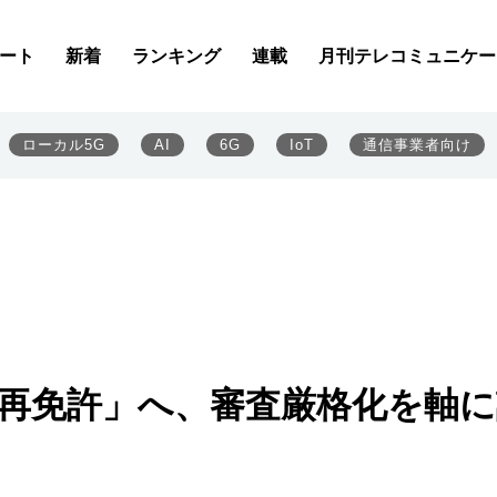
ート
新着
ランキング
連載
月刊テレコミュニケー
ローカル5G
AI
6G
IoT
通信事業者向け
一斉再免許」へ、審査厳格化を軸