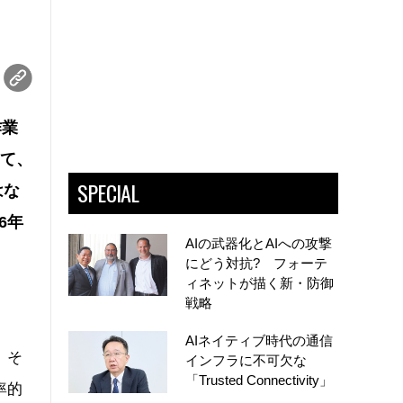
作業
けて、
SPECIAL
はな
6年
AIの武器化とAIへの攻撃
にどう対抗? フォーテ
ィネットが描く新・防御
戦略
AIネイティブ時代の通信
、そ
インフラに不可欠な
「Trusted Connectivity」
率的