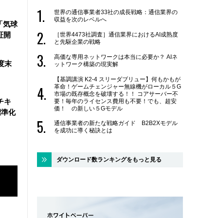
世界の通信事業者33社の成長戦略：通信業界の
収益を次のレベルへ
「気球
証開
［世界4473社調査］通信業界におけるAI成熟度
と先駆企業の戦略
高価な専用ネットワークは本当に必要か？ AIネ
度末
ットワーク構築の現実解
【基調講演 K2-4 スリーダブリュー】何もかもが
革命！ゲームチェンジャー無線機がローカル５G
市場の既存概念を破壊する！！ コアサーバー不
チキ
要！毎年のライセンス費用も不要！でも、超安
価！ の新しい５Gモデル
標準化
通信事業者の新たな戦略ガイド B2B2Xモデル
を成功に導く秘訣とは
ダウンロード数ランキングをもっと見る