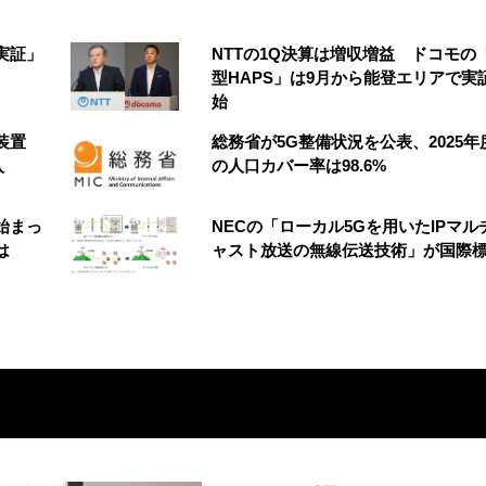
実証」
NTTの1Q決算は増収増益 ドコモの
型HAPS」は9月から能登エリアで実
始
装置
総務省が5G整備状況を公表、2025年
入
の人口カバー率は98.6%
始まっ
NECの「ローカル5Gを用いたIPマル
は
ャスト放送の無線伝送技術」が国際