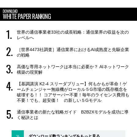
DOWNLOAD
WHITE PAPER RANKING
世界の通信事業者33社の成長戦略：通信業界の収益を次の
レベルへ
［世界4473社調査］通信業界におけるAI成熟度と先駆企業
の戦略
高価な専用ネットワークは本当に必要か？ AIネットワーク
構築の現実解
【基調講演 K2-4 スリーダブリュー】何もかもが革命！ゲ
ームチェンジャー無線機がローカル５G市場の既存概念を
破壊する！！ コアサーバー不要！毎年のライセンス費用も
不要！でも、超安価！ の新しい５Gモデル
通信事業者の新たな戦略ガイド B2B2Xモデルを成功に導
く秘訣とは
ダウンロード数ランキングをもっと見る