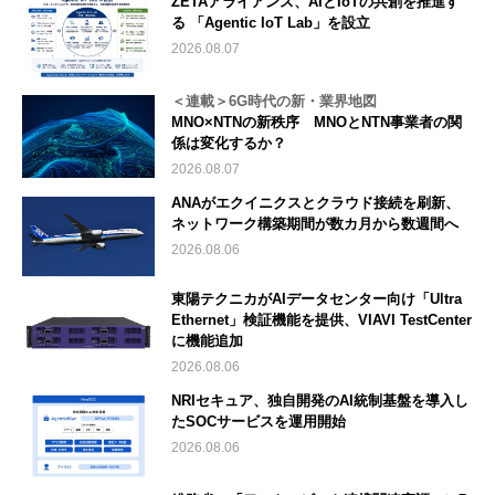
ZETAアライアンス、AIとIoTの共創を推進す
る 「Agentic IoT Lab」を設立
2026.08.07
＜連載＞6G時代の新・業界地図
MNO×NTNの新秩序 MNOとNTN事業者の関
係は変化するか？
2026.08.07
ANAがエクイニクスとクラウド接続を刷新、
ネットワーク構築期間が数カ月から数週間へ
2026.08.06
東陽テクニカがAIデータセンター向け「Ultra
Ethernet」検証機能を提供、VIAVI TestCenter
に機能追加
2026.08.06
NRIセキュア、独自開発のAI統制基盤を導入し
たSOCサービスを運用開始
2026.08.06