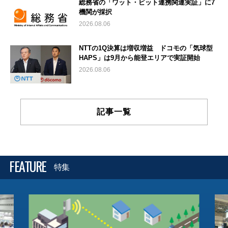
総務省の「ワット・ビット連携関連実証」に7
機関が採択
2026.08.06
NTTの1Q決算は増収増益 ドコモの「気球型
HAPS」は9月から能登エリアで実証開始
2026.08.06
記事一覧
FEATURE
特集