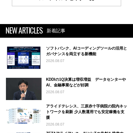
NEW ARTICLES
新着記事
ソフトバンク、AIコーディングツールの活用と
ガバナンスを両立する新機能
2026.08.07
KDDIの1Q決算は増収増益 データセンターや
AI、金融事業などが好調
2026.08.07
アライドテレシス、三原赤十字病院の院内ネッ
トワークを刷新 少人数運用でも安定稼働を支
援
2026.08.07