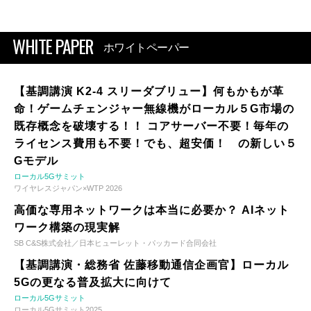
WHITE PAPER
ホワイトペーパー
【基調講演 K2-4 スリーダブリュー】何もかもが革
命！ゲームチェンジャー無線機がローカル５G市場の
既存概念を破壊する！！ コアサーバー不要！毎年の
ライセンス費用も不要！でも、超安価！ の新しい５
Gモデル
ローカル5Gサミット
ワイヤレスジャパン×WTP 2026
高価な専用ネットワークは本当に必要か？ AIネット
ワーク構築の現実解
SB C&S株式会社／日本ヒューレット・パッカード合同会社
【基調講演・総務省 佐藤移動通信企画官】ローカル
5Gの更なる普及拡大に向けて
ローカル5Gサミット
ローカル5Gサミット2025