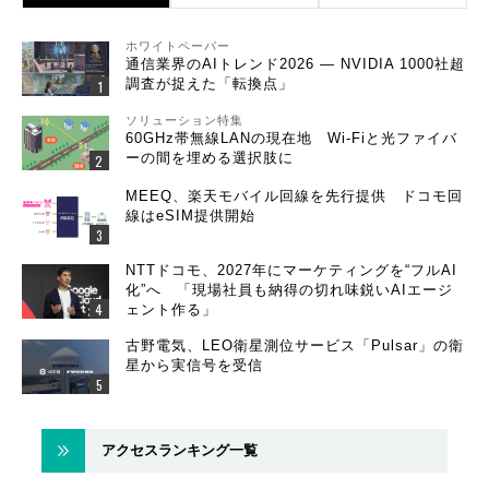
ホワイトペーパー
通信業界のAIトレンド2026 ― NVIDIA 1000社超
調査が捉えた「転換点」
ソリューション特集
60GHz帯無線LANの現在地 Wi-Fiと光ファイバ
ーの間を埋める選択肢に
MEEQ、楽天モバイル回線を先行提供 ドコモ回
線はeSIM提供開始
NTTドコモ、2027年にマーケティングを“フルAI
化”へ 「現場社員も納得の切れ味鋭いAIエージ
ェント作る」
古野電気、LEO衛星測位サービス「Pulsar」の衛
星から実信号を受信
アクセスランキング一覧