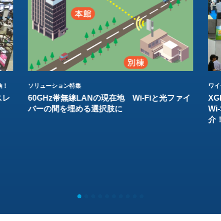
結！
ソリューション特集
ワイ
スレ
60GHz帯無線LANの現在地 Wi-Fiと光ファイ
XG
バーの間を埋める選択肢に
W
介