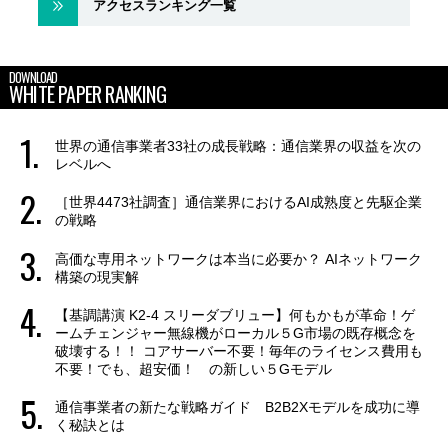
アクセスランキング一覧
DOWNLOAD
WHITE PAPER RANKING
世界の通信事業者33社の成長戦略：通信業界の収益を次の
レベルへ
［世界4473社調査］通信業界におけるAI成熟度と先駆企業
の戦略
高価な専用ネットワークは本当に必要か？ AIネットワーク
構築の現実解
【基調講演 K2-4 スリーダブリュー】何もかもが革命！ゲ
ームチェンジャー無線機がローカル５G市場の既存概念を
破壊する！！ コアサーバー不要！毎年のライセンス費用も
不要！でも、超安価！ の新しい５Gモデル
通信事業者の新たな戦略ガイド B2B2Xモデルを成功に導
く秘訣とは