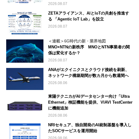
2026.08.07
ZETAアライアンス、AIとIoTの共創を推進す
る 「Agentic IoT Lab」を設立
2026.08.07
＜連載＞6G時代の新・業界地図
MNO×NTNの新秩序 MNOとNTN事業者の関
係は変化するか？
2026.08.07
ANAがエクイニクスとクラウド接続を刷新、
ネットワーク構築期間が数カ月から数週間へ
2026.08.06
東陽テクニカがAIデータセンター向け「Ultra
Ethernet」検証機能を提供、VIAVI TestCenter
に機能追加
2026.08.06
NRIセキュア、独自開発のAI統制基盤を導入し
たSOCサービスを運用開始
2026.08.06