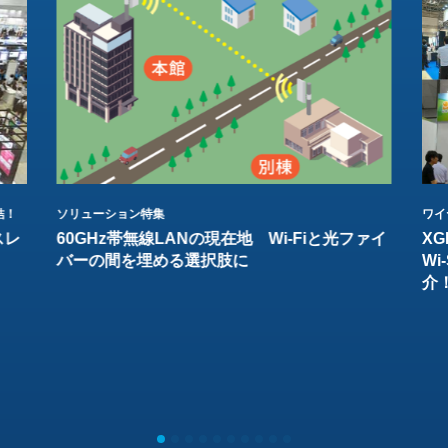
結！
ソリューション特集
ワイ
スレ
60GHz帯無線LANの現在地 Wi-Fiと光ファイ
XG
バーの間を埋める選択肢に
W
介