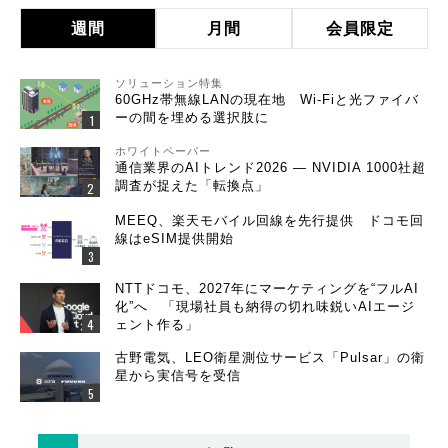
週間
月間
会員限定
ソリューション特集
60GHz帯無線LANの現在地 Wi-Fiと光ファイバ
ーの間を埋める選択肢に
ホワイトペーパー
通信業界のAIトレンド2026 ― NVIDIA 1000社超
調査が捉えた「転換点」
MEEQ、楽天モバイル回線を先行提供 ドコモ回
線はeSIM提供開始
NTTドコモ、2027年にマーケティングを“フルAI
化”へ 「現場社員も納得の切れ味鋭いAIエージ
ェント作る」
古野電気、LEO衛星測位サービス「Pulsar」の衛
星から実信号を受信