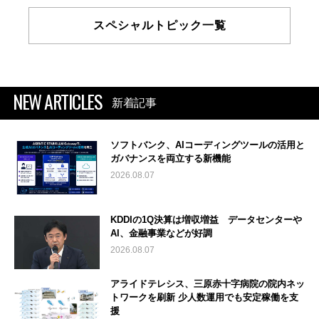
スペシャルトピック一覧
NEW ARTICLES
新着記事
ソフトバンク、AIコーディングツールの活用と
ガバナンスを両立する新機能
2026.08.07
KDDIの1Q決算は増収増益 データセンターや
AI、金融事業などが好調
2026.08.07
アライドテレシス、三原赤十字病院の院内ネッ
トワークを刷新 少人数運用でも安定稼働を支
援