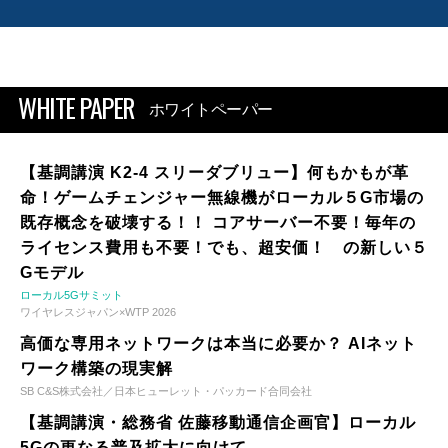
WHITE PAPER
ホワイトペーパー
【基調講演 K2-4 スリーダブリュー】何もかもが革
命！ゲームチェンジャー無線機がローカル５G市場の
既存概念を破壊する！！ コアサーバー不要！毎年の
ライセンス費用も不要！でも、超安価！ の新しい５
Gモデル
ローカル5Gサミット
ワイヤレスジャパン×WTP 2026
高価な専用ネットワークは本当に必要か？ AIネット
ワーク構築の現実解
SB C&S株式会社／日本ヒューレット・パッカード合同会社
【基調講演・総務省 佐藤移動通信企画官】ローカル
5Gの更なる普及拡大に向けて