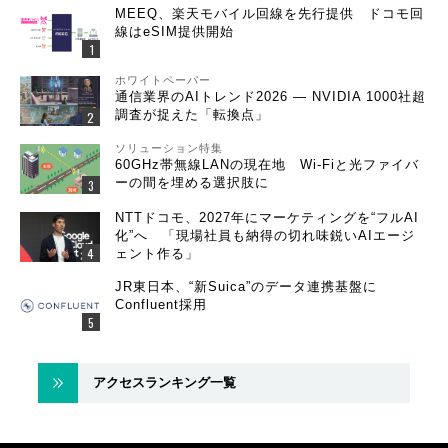
MEEQ、楽天モバイル回線を先行提供 ドコモ回
線はeSIM提供開始
ホワイトペーパー
通信業界のAIトレンド2026 ― NVIDIA 1000社超
調査が捉えた「転換点」
ソリューション特集
60GHz帯無線LANの現在地 Wi-Fiと光ファイバ
ーの間を埋める選択肢に
NTTドコモ、2027年にマーケティングを“フルAI
化”へ 「現場社員も納得の切れ味鋭いAIエージ
ェント作る」
JR東日本、“新Suica”のデータ連携基盤に
Confluent採用
アクセスランキング一覧