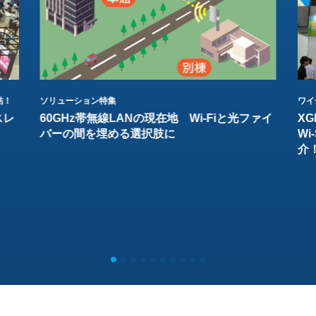
結！
ソリューション特集
ワイ
スレ
60GHz帯無線LANの現在地 Wi-Fiと光ファイ
XG
バーの間を埋める選択肢に
W
介