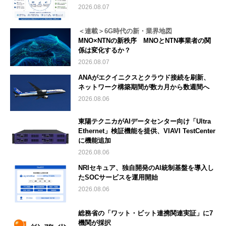
2026.08.07
＜連載＞6G時代の新・業界地図
MNO×NTNの新秩序 MNOとNTN事業者の関
係は変化するか？
2026.08.07
ANAがエクイニクスとクラウド接続を刷新、
ネットワーク構築期間が数カ月から数週間へ
2026.08.06
東陽テクニカがAIデータセンター向け「Ultra
Ethernet」検証機能を提供、VIAVI TestCenter
に機能追加
2026.08.06
NRIセキュア、独自開発のAI統制基盤を導入し
たSOCサービスを運用開始
2026.08.06
総務省の「ワット・ビット連携関連実証」に7
機関が採択