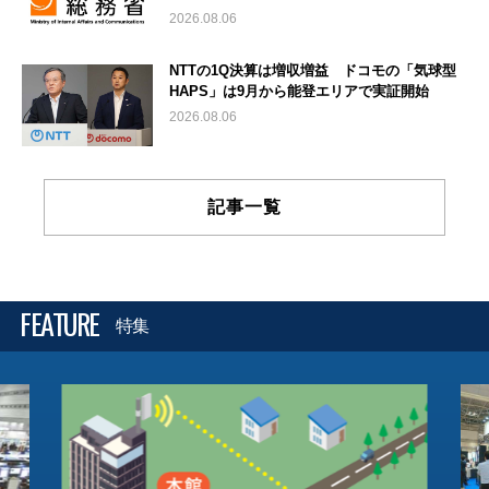
2026.08.06
NTTの1Q決算は増収増益 ドコモの「気球型
HAPS」は9月から能登エリアで実証開始
2026.08.06
記事一覧
FEATURE
特集