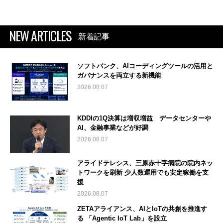
NEW ARTICLES
新着記事
ソフトバンク、AIコーディングツールの活用と
ガバナンスを両立する新機能
2026.08.07
KDDIの1Q決算は増収増益 データセンターや
AI、金融事業などが好調
2026.08.07
アライドテレシス、三原赤十字病院の院内ネッ
トワークを刷新 少人数運用でも安定稼働を支
援
2026.08.07
ZETAアライアンス、AIとIoTの共創を推進す
る 「Agentic IoT Lab」を設立