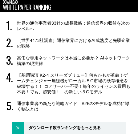
DOWNLOAD
WHITE PAPER RANKING
世界の通信事業者33社の成長戦略：通信業界の収益を次の
レベルへ
［世界4473社調査］通信業界におけるAI成熟度と先駆企業
の戦略
高価な専用ネットワークは本当に必要か？ AIネットワーク
構築の現実解
【基調講演 K2-4 スリーダブリュー】何もかもが革命！ゲ
ームチェンジャー無線機がローカル５G市場の既存概念を
破壊する！！ コアサーバー不要！毎年のライセンス費用も
不要！でも、超安価！ の新しい５Gモデル
通信事業者の新たな戦略ガイド B2B2Xモデルを成功に導
く秘訣とは
ダウンロード数ランキングをもっと見る