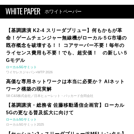
WHITE PAPER
ホワイトペーパー
【基調講演 K2-4 スリーダブリュー】何もかもが革
命！ゲームチェンジャー無線機がローカル５G市場の
既存概念を破壊する！！ コアサーバー不要！毎年の
ライセンス費用も不要！でも、超安価！ の新しい５
Gモデル
ローカル5Gサミット
ワイヤレスジャパン×WTP 2026
高価な専用ネットワークは本当に必要か？ AIネット
ワーク構築の現実解
SB C&S株式会社／日本ヒューレット・パッカード合同会社
【基調講演・総務省 佐藤移動通信企画官】ローカル
5Gの更なる普及拡大に向けて
ローカル5Gサミット
ローカル5Gサミット2025
【セッション2・スリーダブリュー/SMFLレンタル】