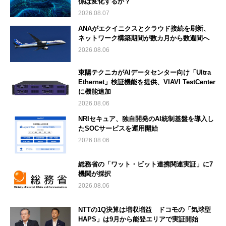
係は変化するか？
2026.08.07
ANAがエクイニクスとクラウド接続を刷新、
ネットワーク構築期間が数カ月から数週間へ
2026.08.06
東陽テクニカがAIデータセンター向け「Ultra
Ethernet」検証機能を提供、VIAVI TestCenter
に機能追加
2026.08.06
NRIセキュア、独自開発のAI統制基盤を導入し
たSOCサービスを運用開始
2026.08.06
総務省の「ワット・ビット連携関連実証」に7
機関が採択
2026.08.06
NTTの1Q決算は増収増益 ドコモの「気球型
HAPS」は9月から能登エリアで実証開始