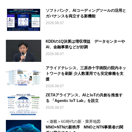
ソフトバンク、AIコーディングツールの活用と
ガバナンスを両立する新機能
2026.08.07
KDDIの1Q決算は増収増益 データセンターや
AI、金融事業などが好調
2026.08.07
アライドテレシス、三原赤十字病院の院内ネッ
トワークを刷新 少人数運用でも安定稼働を支
援
2026.08.07
ZETAアライアンス、AIとIoTの共創を推進す
る 「Agentic IoT Lab」を設立
2026.08.07
＜連載＞6G時代の新・業界地図
MNO×NTNの新秩序 MNOとNTN事業者の関