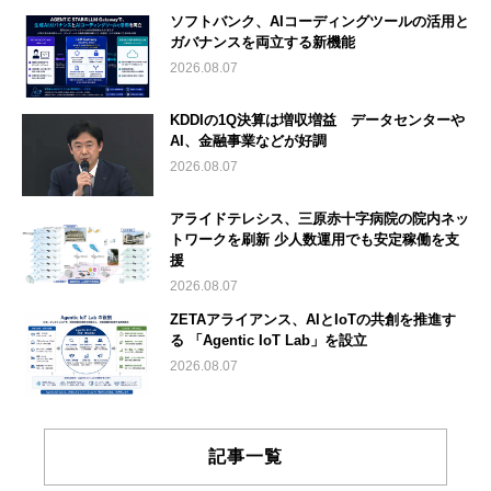
ソフトバンク、AIコーディングツールの活用と
ガバナンスを両立する新機能
2026.08.07
KDDIの1Q決算は増収増益 データセンターや
AI、金融事業などが好調
2026.08.07
アライドテレシス、三原赤十字病院の院内ネッ
トワークを刷新 少人数運用でも安定稼働を支
援
2026.08.07
ZETAアライアンス、AIとIoTの共創を推進す
る 「Agentic IoT Lab」を設立
2026.08.07
記事一覧