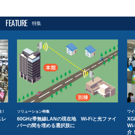
FEATURE
特集
結！
ソリューション特集
ワイ
スレ
60GHz帯無線LANの現在地 Wi-Fiと光ファイ
XG
バーの間を埋める選択肢に
W
介