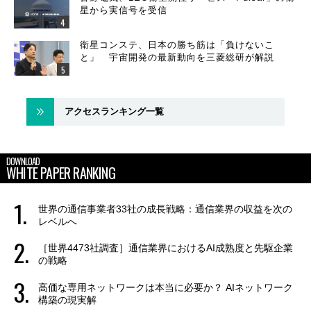
星から実信号を受信
衛星コンステ、日本の勝ち筋は「負けないこ
と」 宇宙開発の最新動向を三菱総研が解説
アクセスランキング一覧
DOWNLOAD
WHITE PAPER RANKING
世界の通信事業者33社の成長戦略：通信業界の収益を次の
レベルへ
［世界4473社調査］通信業界におけるAI成熟度と先駆企業
の戦略
高価な専用ネットワークは本当に必要か？ AIネットワーク
構築の現実解