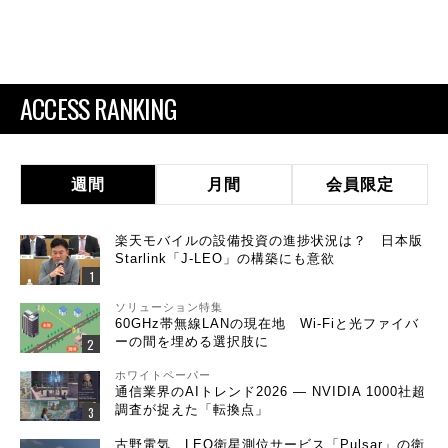
ACCESS RANKING
週間
月間
会員限定
楽天モバイルの設備投資の進捗状況は？ 日本版
Starlink「J-LEO」の構築にも意欲
ソリューション特集
60GHz帯無線LANの現在地 Wi-Fiと光ファイバ
ーの間を埋める選択肢に
ホワイトペーパー
通信業界のAIトレンド2026 ― NVIDIA 1000社超
調査が捉えた「転換点」
古野電気、LEO衛星測位サービス「Pulsar」の衛