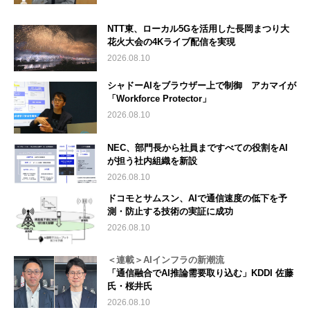
NTT東、ローカル5Gを活用した長岡まつり大
花火大会の4Kライブ配信を実現
2026.08.10
シャドーAIをブラウザー上で制御 アカマイが
「Workforce Protector」
2026.08.10
NEC、部門長から社員まですべての役割をAI
が担う社内組織を新設
2026.08.10
ドコモとサムスン、AIで通信速度の低下を予
測・防止する技術の実証に成功
2026.08.10
＜連載＞AIインフラの新潮流
「通信融合でAI推論需要取り込む」KDDI 佐藤
氏・桜井氏
2026.08.10