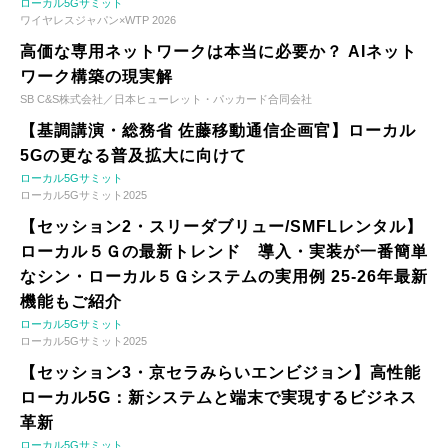
ローカル5Gサミット
ワイヤレスジャパン×WTP 2026
高価な専用ネットワークは本当に必要か？ AIネット
ワーク構築の現実解
SB C&S株式会社／日本ヒューレット・パッカード合同会社
【基調講演・総務省 佐藤移動通信企画官】ローカル
5Gの更なる普及拡大に向けて
ローカル5Gサミット
ローカル5Gサミット2025
【セッション2・スリーダブリュー/SMFLレンタル】
ローカル５Ｇの最新トレンド 導入・実装が一番簡単
なシン・ローカル５Ｇシステムの実用例 25-26年最新
機能もご紹介
ローカル5Gサミット
ローカル5Gサミット2025
【セッション3・京セラみらいエンビジョン】高性能
ローカル5G：新システムと端末で実現するビジネス
革新
ローカル5Gサミット