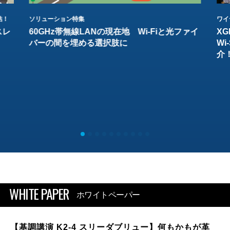
結！
ソリューション特集
ワイ
スレ
60GHz帯無線LANの現在地 Wi-Fiと光ファイ
XG
バーの間を埋める選択肢に
W
介
WHITE PAPER
ホワイトペーパー
【基調講演 K2-4 スリーダブリュー】何もかもが革