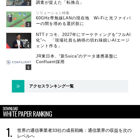
調査が捉えた「転換点」
ソリューション特集
60GHz帯無線LANの現在地 Wi-Fiと光ファイバ
ーの間を埋める選択肢に
NTTドコモ、2027年にマーケティングを“フルAI
化”へ 「現場社員も納得の切れ味鋭いAIエージ
ェント作る」
JR東日本、“新Suica”のデータ連携基盤に
Confluent採用
アクセスランキング一覧
DOWNLOAD
WHITE PAPER RANKING
世界の通信事業者33社の成長戦略：通信業界の収益を次の
レベルへ