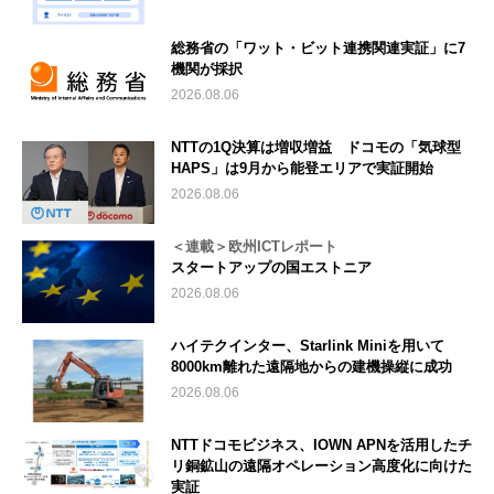
総務省の「ワット・ビット連携関連実証」に7
機関が採択
2026.08.06
NTTの1Q決算は増収増益 ドコモの「気球型
HAPS」は9月から能登エリアで実証開始
2026.08.06
＜連載＞欧州ICTレポート
スタートアップの国エストニア
2026.08.06
ハイテクインター、Starlink Miniを用いて
8000km離れた遠隔地からの建機操縦に成功
2026.08.06
NTTドコモビジネス、IOWN APNを活用したチ
リ銅鉱山の遠隔オペレーション高度化に向けた
実証