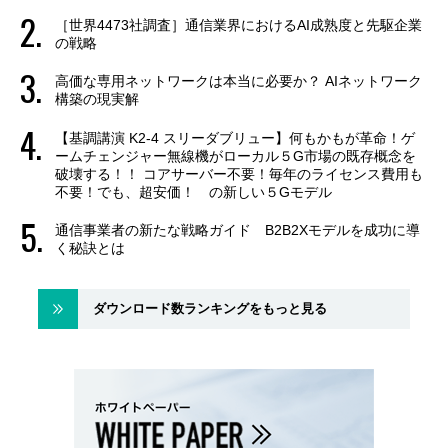
［世界4473社調査］通信業界におけるAI成熟度と先駆企業
の戦略
高価な専用ネットワークは本当に必要か？ AIネットワーク
構築の現実解
【基調講演 K2-4 スリーダブリュー】何もかもが革命！ゲ
ームチェンジャー無線機がローカル５G市場の既存概念を
破壊する！！ コアサーバー不要！毎年のライセンス費用も
不要！でも、超安価！ の新しい５Gモデル
通信事業者の新たな戦略ガイド B2B2Xモデルを成功に導
く秘訣とは
ダウンロード数ランキングをもっと見る