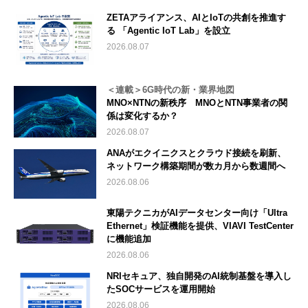
ZETAアライアンス、AIとIoTの共創を推進す
る 「Agentic IoT Lab」を設立
2026.08.07
＜連載＞6G時代の新・業界地図
MNO×NTNの新秩序 MNOとNTN事業者の関
係は変化するか？
2026.08.07
ANAがエクイニクスとクラウド接続を刷新、
ネットワーク構築期間が数カ月から数週間へ
2026.08.06
東陽テクニカがAIデータセンター向け「Ultra
Ethernet」検証機能を提供、VIAVI TestCenter
に機能追加
2026.08.06
NRIセキュア、独自開発のAI統制基盤を導入し
たSOCサービスを運用開始
2026.08.06