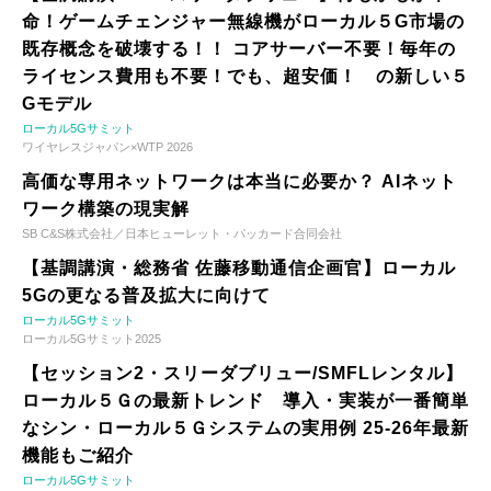
命！ゲームチェンジャー無線機がローカル５G市場の
既存概念を破壊する！！ コアサーバー不要！毎年の
ライセンス費用も不要！でも、超安価！ の新しい５
Gモデル
ローカル5Gサミット
ワイヤレスジャパン×WTP 2026
高価な専用ネットワークは本当に必要か？ AIネット
ワーク構築の現実解
SB C&S株式会社／日本ヒューレット・パッカード合同会社
【基調講演・総務省 佐藤移動通信企画官】ローカル
5Gの更なる普及拡大に向けて
ローカル5Gサミット
ローカル5Gサミット2025
【セッション2・スリーダブリュー/SMFLレンタル】
ローカル５Ｇの最新トレンド 導入・実装が一番簡単
なシン・ローカル５Ｇシステムの実用例 25-26年最新
機能もご紹介
ローカル5Gサミット