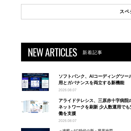
スペ
NEW ARTICLES
新着記事
ソフトバンク、AIコーディングツー
用とガバナンスを両立する新機能
2026.08.07
アライドテレシス、三原赤十字病院
ネットワークを刷新 少人数運用でも
働を支援
2026.08.07
＜連載＞6G時代の新・業界地図