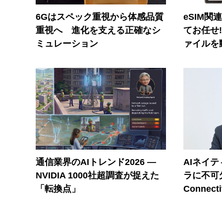
6Gはスペック重視から体感品質
eSIM関
重視へ 進化を支える正確なシ
てお任せ
ミュレーション
ァイルを
通信業界のAIトレンド2026 ―
AIネイ
NVIDIA 1000社超調査が捉えた
ラに不可欠
「転換点」
Connecti