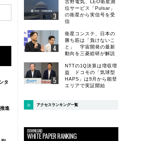
古野電気、LEO衛星測
位サービス「Pulsar」
の衛星から実信号を受
信
衛星コンステ、日本の
勝ち筋は「負けないこ
と」 宇宙開発の最新
動向を三菱総研が解説
NTTの1Q決算は増収増
益 ドコモの「気球型
HAPS」は9月から能登
ンタ
エリアで実証開始
アクセスランキング一覧
を推進
DOWNLOAD
WHITE PAPER RANKING