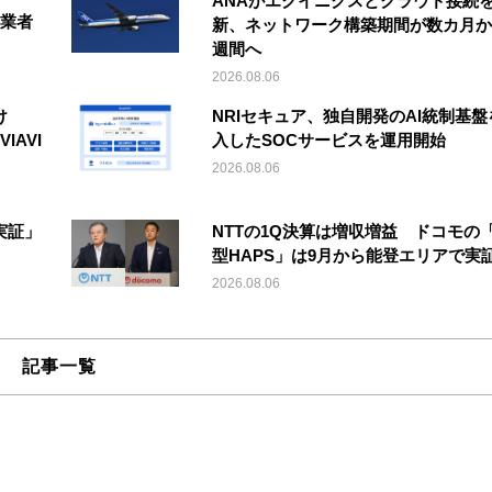
ANAがエクイニクスとクラウド接続
事業者
新、ネットワーク構築期間が数カ月か
週間へ
2026.08.06
け
NRIセキュア、独自開発のAI統制基盤
IAVI
入したSOCサービスを運用開始
2026.08.06
実証」
NTTの1Q決算は増収増益 ドコモの
型HAPS」は9月から能登エリアで実
2026.08.06
記事一覧