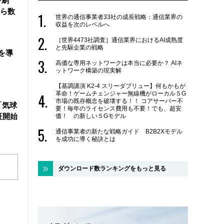
を刷
ら数
世界の通信事業者33社の成長戦略：通信業界の
収益を次のレベルへ
［世界4473社調査］通信業界におけるAI成熟度
と先駆企業の戦略
を導
高価な専用ネットワークは本当に必要か？ AIネ
ットワーク構築の現実解
【基調講演 K2-4 スリーダブリュー】何もかもが
革命！ゲームチェンジャー無線機がローカル５G
市場の既存概念を破壊する！！ コアサーバー不
「気球
要！毎年のライセンス費用も不要！でも、超安
証開始
価！ の新しい５Gモデル
通信事業者の新たな戦略ガイド B2B2Xモデル
を成功に導く秘訣とは
ダウンロード数ランキングをもっと見る