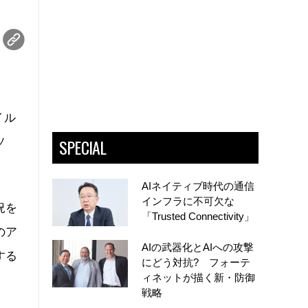
バイル
SPECIAL
ソ
AIネイティブ時代の通信
インフラに不可欠な
況を
「Trusted Connectivity」
のア
AIの武器化とAIへの攻撃
する
にどう対抗? フォーテ
ィネットが描く新・防御
戦略