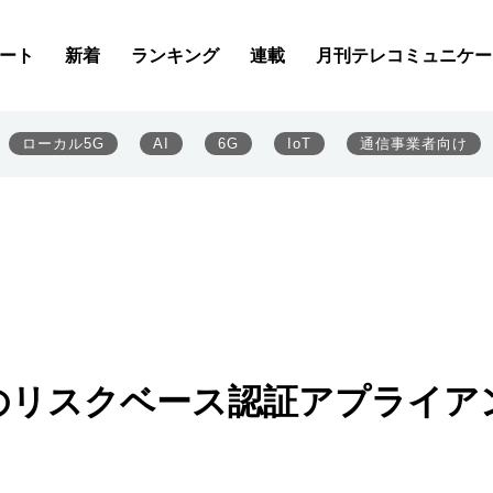
ート
新着
ランキング
連載
月刊テレコミュニケー
ローカル5G
AI
6G
IoT
通信事業者向け
のリスクベース認証アプライア