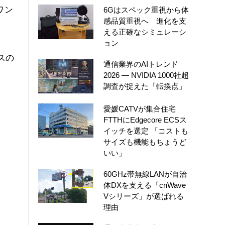
ワン
6Gはスペック重視から体
感品質重視へ 進化を支
える正確なシミュレーシ
ョン
スの
通信業界のAIトレンド
2026 ― NVIDIA 1000社超
調査が捉えた「転換点」
愛媛CATVが集合住宅
FTTHにEdgecore ECSス
イッチを選定 「コストも
サイズも機能もちょうど
いい」
60GHz帯無線LANが自治
体DXを支える「cnWave
Vシリーズ」が選ばれる
理由