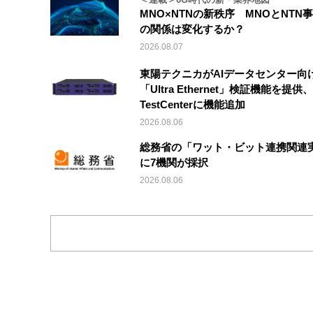
MNO×NTNの新秩序 MNOとNTN
の関係は変化するか？
2026.08.07
東陽テクニカがAIデータセンター向
「Ultra Ethernet」検証機能を提供、V
TestCenterに機能追加
2026.08.06
総務省の「ワット・ビット連携関連
に7機関が採択
2026.08.06