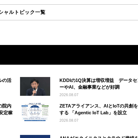
シャルトピック一覧
ルの活
KDDIの1Q決算は増収増益 データセ
ーやAI、金融事業などが好調
2026.08.07
の院内
ZETAアライアンス、AIとIoTの共創
安定稼
する 「Agentic IoT Lab」を設立
2026.08.07