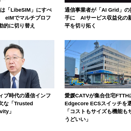
連は「LibeSIM」にすべ
通信事業者が「AI Grid」
! eIMでマルチプロフ
手に AIサービス収益化の
動的に切り替え
平を切り拓く
ティブ時代の通信インフ
愛媛CATVが集合住宅FTTH
な「Trusted
Edgecore ECSスイッチを
vity」
「コストもサイズも機能も
うどいい」