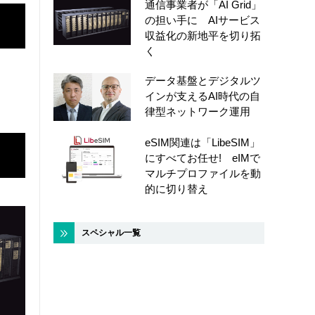
通信事業者が「AI Grid」
の担い手に AIサービス
収益化の新地平を切り拓
く
データ基盤とデジタルツ
インが支えるAI時代の自
律型ネットワーク運用
eSIM関連は「LibeSIM」
にすべてお任せ! eIMで
マルチプロファイルを動
的に切り替え
スペシャル一覧