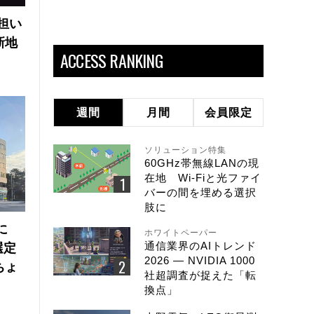
の担い
新地
ACCESS RANKING
週間
月間
会員限定
ソリューション特集
60GHz帯無線LANの現
在地 Wi-Fiと光ファイ
バーの間を埋める選択
肢に
に
ホワイトペーパー
通信業界のAIトレンド
選定
2026 ― NVIDIA 1000
ちょ
社超調査が捉えた「転
換点」