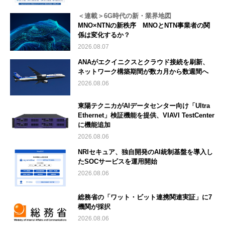
＜連載＞6G時代の新・業界地図
MNO×NTNの新秩序 MNOとNTN事業者の関
係は変化するか？
2026.08.07
ANAがエクイニクスとクラウド接続を刷新、
ネットワーク構築期間が数カ月から数週間へ
2026.08.06
東陽テクニカがAIデータセンター向け「Ultra
Ethernet」検証機能を提供、VIAVI TestCenter
に機能追加
2026.08.06
NRIセキュア、独自開発のAI統制基盤を導入し
たSOCサービスを運用開始
2026.08.06
総務省の「ワット・ビット連携関連実証」に7
機関が採択
2026.08.06