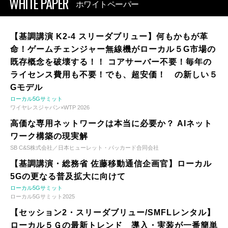
WHITE PAPER
ホワイトペーパー
【基調講演 K2-4 スリーダブリュー】何もかもが革
命！ゲームチェンジャー無線機がローカル５G市場の
既存概念を破壊する！！ コアサーバー不要！毎年の
ライセンス費用も不要！でも、超安価！ の新しい５
Gモデル
ローカル5Gサミット
ワイヤレスジャパン×WTP 2026
高価な専用ネットワークは本当に必要か？ AIネット
ワーク構築の現実解
SB C&S株式会社／日本ヒューレット・パッカード合同会社
【基調講演・総務省 佐藤移動通信企画官】ローカル
5Gの更なる普及拡大に向けて
ローカル5Gサミット
ローカル5Gサミット2025
【セッション2・スリーダブリュー/SMFLレンタル】
ローカル５Ｇの最新トレンド 導入・実装が一番簡単