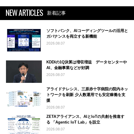
NEW ARTICLES
新着記事
ソフトバンク、AIコーディングツールの活用と
ガバナンスを両立する新機能
2026.08.07
KDDIの1Q決算は増収増益 データセンターや
AI、金融事業などが好調
2026.08.07
アライドテレシス、三原赤十字病院の院内ネッ
トワークを刷新 少人数運用でも安定稼働を支
援
2026.08.07
ZETAアライアンス、AIとIoTの共創を推進す
る 「Agentic IoT Lab」を設立
2026.08.07