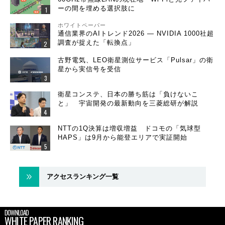
ーの間を埋める選択肢に
ホワイトペーパー
通信業界のAIトレンド2026 ― NVIDIA 1000社超
調査が捉えた「転換点」
古野電気、LEO衛星測位サービス「Pulsar」の衛
星から実信号を受信
衛星コンステ、日本の勝ち筋は「負けないこ
と」 宇宙開発の最新動向を三菱総研が解説
NTTの1Q決算は増収増益 ドコモの「気球型
HAPS」は9月から能登エリアで実証開始
アクセスランキング一覧
DOWNLOAD
WHITE PAPER RANKING