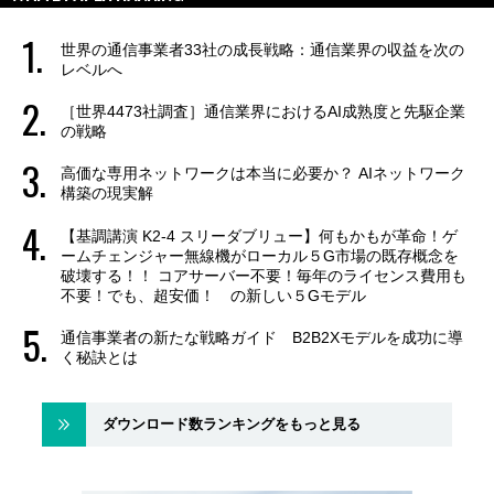
世界の通信事業者33社の成長戦略：通信業界の収益を次の
レベルへ
［世界4473社調査］通信業界におけるAI成熟度と先駆企業
の戦略
高価な専用ネットワークは本当に必要か？ AIネットワーク
構築の現実解
【基調講演 K2-4 スリーダブリュー】何もかもが革命！ゲ
ームチェンジャー無線機がローカル５G市場の既存概念を
破壊する！！ コアサーバー不要！毎年のライセンス費用も
不要！でも、超安価！ の新しい５Gモデル
通信事業者の新たな戦略ガイド B2B2Xモデルを成功に導
く秘訣とは
ダウンロード数ランキングをもっと見る