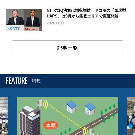
NTTの1Q決算は増収増益 ドコモの「気球型
HAPS」は9月から能登エリアで実証開始
2026.08.06
記事一覧
FEATURE
特集