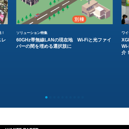
結！
ソリューション特集
ワイ
スレ
60GHz帯無線LANの現在地 Wi-Fiと光ファイ
XG
バーの間を埋める選択肢に
W
介