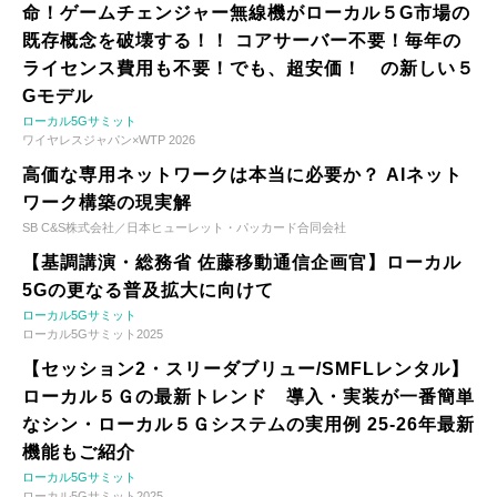
命！ゲームチェンジャー無線機がローカル５G市場の
既存概念を破壊する！！ コアサーバー不要！毎年の
ライセンス費用も不要！でも、超安価！ の新しい５
Gモデル
ローカル5Gサミット
ワイヤレスジャパン×WTP 2026
高価な専用ネットワークは本当に必要か？ AIネット
ワーク構築の現実解
SB C&S株式会社／日本ヒューレット・パッカード合同会社
【基調講演・総務省 佐藤移動通信企画官】ローカル
5Gの更なる普及拡大に向けて
ローカル5Gサミット
ローカル5Gサミット2025
【セッション2・スリーダブリュー/SMFLレンタル】
ローカル５Ｇの最新トレンド 導入・実装が一番簡単
なシン・ローカル５Ｇシステムの実用例 25-26年最新
機能もご紹介
ローカル5Gサミット
ローカル5Gサミット2025