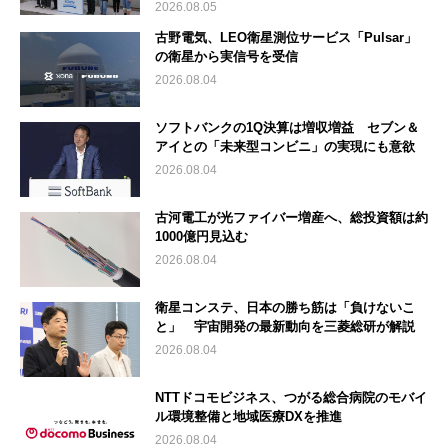
2026.08.05
古野電気、LEO衛星測位サービス「Pulsar」
の衛星から実信号を受信
2026.08.04
ソフトバンクの1Q決算は増収増益 セブン＆
アイとの「未来型コンビニ」の実現にも意欲
2026.08.04
古河電工が光ファイバー増産へ、総投資額は約
1000億円見込む
2026.08.04
衛星コンステ、日本の勝ち筋は「負けないこ
と」 宇宙開発の最新動向を三菱総研が解説
2026.08.04
NTTドコモビジネス、つがる総合病院のモバイ
ル環境整備と地域医療DXを推進
2026.08.04