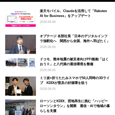
楽天モバイル、Claudeを活用して「Rakuten
AI for Business」をアップデート
2026.08.06
オプテージ 名部社長「日本のデジタルインフ
ラ強靭化へ 関西から全国、海外へ羽ばたく」
2026.08.06
ドコモ、熊本地震の被災者向けPFI船舶「はく
おうⅡ」と八代港の通信環境を整備
2026.08.05
ミリ波×折りたたみスマホで50人同時の3Dライ
ブ KDDIが普及の好循環を狙う
2026.08.05
ローソンとKDDI、団地再生に挑む「ハッピー
ローソンタウン」を開業 通信・AIで地域の暮
らしを支援