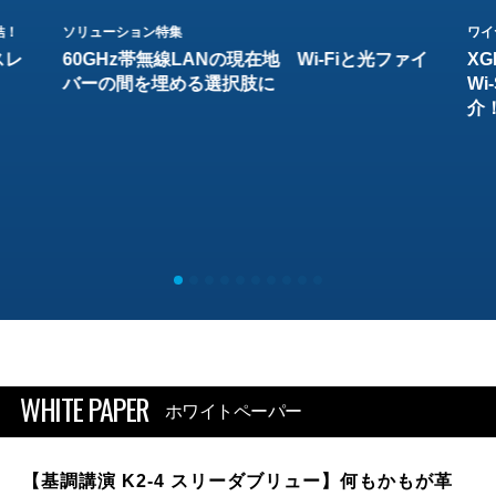
結！
ソリューション特集
ワイ
スレ
60GHz帯無線LANの現在地 Wi-Fiと光ファイ
XG
バーの間を埋める選択肢に
W
介
WHITE PAPER
ホワイトペーパー
【基調講演 K2-4 スリーダブリュー】何もかもが革