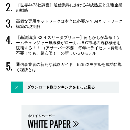
［世界4473社調査］通信業界におけるAI成熟度と先駆企業
の戦略
高価な専用ネットワークは本当に必要か？ AIネットワーク
構築の現実解
【基調講演 K2-4 スリーダブリュー】何もかもが革命！ゲ
ームチェンジャー無線機がローカル５G市場の既存概念を
破壊する！！ コアサーバー不要！毎年のライセンス費用も
不要！でも、超安価！ の新しい５Gモデル
通信事業者の新たな戦略ガイド B2B2Xモデルを成功に導
く秘訣とは
ダウンロード数ランキングをもっと見る