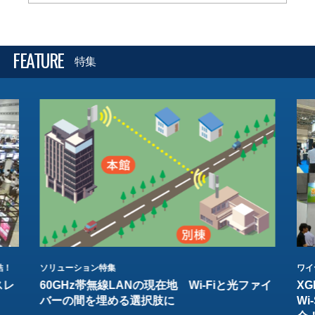
FEATURE
特集
結！
ソリューション特集
ワイ
スレ
60GHz帯無線LANの現在地 Wi-Fiと光ファイ
XG
バーの間を埋める選択肢に
W