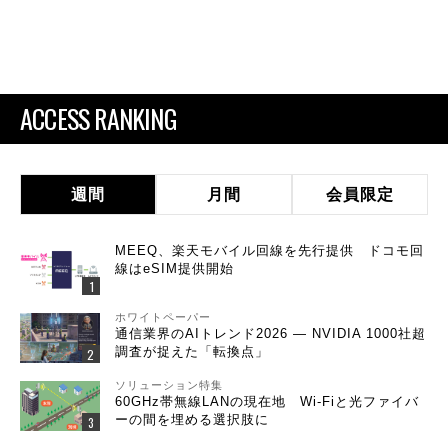
ACCESS RANKING
週間
月間
会員限定
MEEQ、楽天モバイル回線を先行提供 ドコモ回
線はeSIM提供開始
ホワイトペーパー
通信業界のAIトレンド2026 ― NVIDIA 1000社超
調査が捉えた「転換点」
ソリューション特集
60GHz帯無線LANの現在地 Wi-Fiと光ファイバ
ーの間を埋める選択肢に