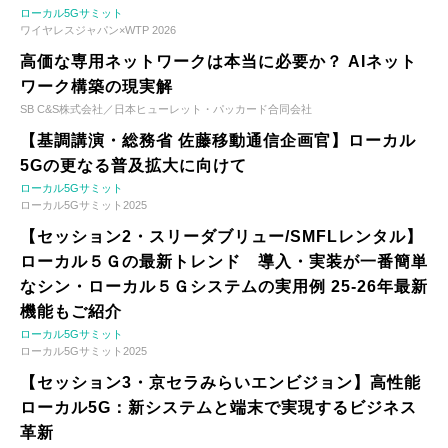
ローカル5Gサミット
ワイヤレスジャパン×WTP 2026
高価な専用ネットワークは本当に必要か？ AIネット
ワーク構築の現実解
SB C&S株式会社／日本ヒューレット・パッカード合同会社
【基調講演・総務省 佐藤移動通信企画官】ローカル
5Gの更なる普及拡大に向けて
ローカル5Gサミット
ローカル5Gサミット2025
【セッション2・スリーダブリュー/SMFLレンタル】
ローカル５Ｇの最新トレンド 導入・実装が一番簡単
なシン・ローカル５Ｇシステムの実用例 25-26年最新
機能もご紹介
ローカル5Gサミット
ローカル5Gサミット2025
【セッション3・京セラみらいエンビジョン】高性能
ローカル5G：新システムと端末で実現するビジネス
革新