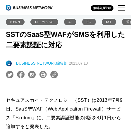
無料会員登録
IOWN
ローカル5G
AI
6G
IoT
通
SSTのSaaS型WAFがSMSを利用した
二要素認証に対応
BUSINESS NETWORK編集部
2013.07.10
セキュアスカイ・テクノロジー（SST）は2013年7月9
日、SaaS型WAF（Web Application Firewall）サービ
ス「Scutum」に、二要素認証機能のβ版を8月1日から
追加すると発表した。