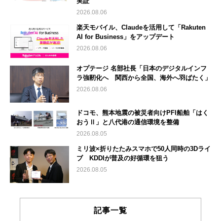
実証
2026.08.06
楽天モバイル、Claudeを活用して「Rakuten
AI for Business」をアップデート
2026.08.06
オプテージ 名部社長「日本のデジタルインフ
ラ強靭化へ 関西から全国、海外へ羽ばたく」
2026.08.06
ドコモ、熊本地震の被災者向けPFI船舶「はく
おうⅡ」と八代港の通信環境を整備
2026.08.05
ミリ波×折りたたみスマホで50人同時の3Dライ
ブ KDDIが普及の好循環を狙う
2026.08.05
記事一覧