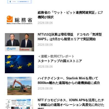
総務省の「ワット・ビット連携関連実証」に7
機関が採択
2026.08.06
NTTの1Q決算は増収増益 ドコモの「気球型
HAPS」は9月から能登エリアで実証開始
2026.08.06
＜連載＞欧州ICTレポート
スタートアップの国エストニア
2026.08.06
ハイテクインター、Starlink Miniを用いて
8000km離れた遠隔地からの建機操縦に成功
2026.08.06
NTTドコモビジネス、IOWN APNを活用したチ
リ銅鉱山の遠隔オペレーション高度化に向けた