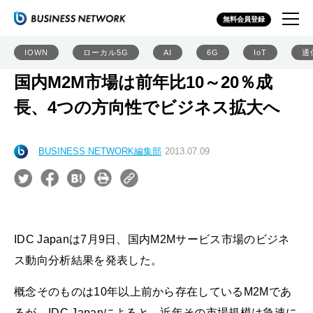
無料会員登録
IOWN
ローカル5G
AI
6G
IoT
通
国内M2M市場は前年比10～20％成
長、4つの方向性でビジネス拡大へ
BUSINESS NETWORK編集部
2013.07.09
IDC Japanは7月9日、国内M2Mサービス市場のビジネ
ス動向分析結果を発表した。
概念そのものは10年以上前から存在しているM2Mであ
るが、IDC Japanによると、近年その市場規模は急速に