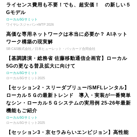
ライセンス費用も不要！でも、超安価！ の新しい５
Gモデル
ローカル5Gサミット
ワイヤレスジャパン×WTP 2026
高価な専用ネットワークは本当に必要か？ AIネット
ワーク構築の現実解
SB C&S株式会社／日本ヒューレット・パッカード合同会社
【基調講演・総務省 佐藤移動通信企画官】ローカル
5Gの更なる普及拡大に向けて
ローカル5Gサミット
ローカル5Gサミット2025
【セッション2・スリーダブリュー/SMFLレンタル】
ローカル５Ｇの最新トレンド 導入・実装が一番簡単
なシン・ローカル５Ｇシステムの実用例 25-26年最新
機能もご紹介
ローカル5Gサミット
ローカル5Gサミット2025
【セッション3・京セラみらいエンビジョン】高性能