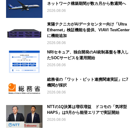
ネットワーク構築期間が数カ月から数週間へ
2026.08.06
東陽テクニカがAIデータセンター向け「Ultra
Ethernet」検証機能を提供、VIAVI TestCenter
に機能追加
2026.08.06
NRIセキュア、独自開発のAI統制基盤を導入し
たSOCサービスを運用開始
2026.08.06
総務省の「ワット・ビット連携関連実証」に7
機関が採択
2026.08.06
NTTの1Q決算は増収増益 ドコモの「気球型
HAPS」は9月から能登エリアで実証開始
2026.08.06