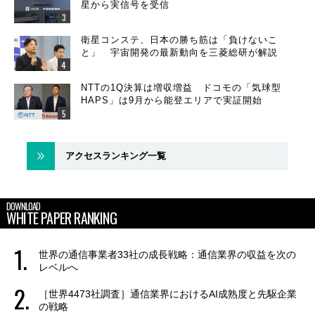
星から実信号を受信
衛星コンステ、日本の勝ち筋は「負けないこ
と」 宇宙開発の最新動向を三菱総研が解説
NTTの1Q決算は増収増益 ドコモの「気球型
HAPS」は9月から能登エリアで実証開始
アクセスランキング一覧
DOWNLOAD
WHITE PAPER RANKING
世界の通信事業者33社の成長戦略：通信業界の収益を次の
レベルへ
［世界4473社調査］通信業界におけるAI成熟度と先駆企業
の戦略