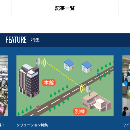
記事一覧
FEATURE
特集
結！
ソリューション特集
ワイ