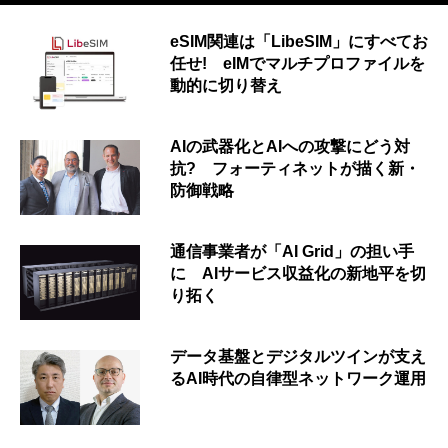
eSIM関連は「LibeSIM」にすべてお
任せ! eIMでマルチプロファイルを
動的に切り替え
AIの武器化とAIへの攻撃にどう対
抗? フォーティネットが描く新・
防御戦略
通信事業者が「AI Grid」の担い手
に AIサービス収益化の新地平を切
り拓く
データ基盤とデジタルツインが支え
るAI時代の自律型ネットワーク運用