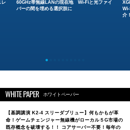
スレ
60GHz帯無線LANの現在地 Wi-Fiと光ファイ
XG
バーの間を埋める選択肢に
W
介
WHITE PAPER
ホワイトペーパー
【基調講演 K2-4 スリーダブリュー】何もかもが革
命！ゲームチェンジャー無線機がローカル５G市場の
既存概念を破壊する！！ コアサーバー不要！毎年の