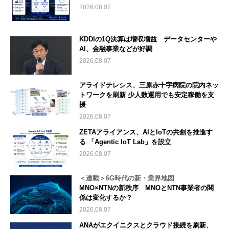
2026.08.07
KDDIの1Q決算は増収増益 データセンターや
AI、金融事業などが好調
2026.08.07
アライドテレシス、三原赤十字病院の院内ネッ
トワークを刷新 少人数運用でも安定稼働を支
援
2026.08.07
ZETAアライアンス、AIとIoTの共創を推進す
る 「Agentic IoT Lab」を設立
2026.08.07
＜連載＞6G時代の新・業界地図
MNO×NTNの新秩序 MNOとNTN事業者の関
係は変化するか？
2026.08.07
ANAがエクイニクスとクラウド接続を刷新、