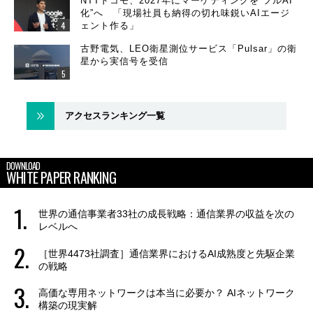
NTTドコモ、2027年にマーケティングを“フルAI
化”へ 「現場社員も納得の切れ味鋭いAIエージ
ェント作る」
古野電気、LEO衛星測位サービス「Pulsar」の衛
星から実信号を受信
アクセスランキング一覧
DOWNLOAD
WHITE PAPER RANKING
世界の通信事業者33社の成長戦略：通信業界の収益を次の
レベルへ
［世界4473社調査］通信業界におけるAI成熟度と先駆企業
の戦略
高価な専用ネットワークは本当に必要か？ AIネットワーク
構築の現実解