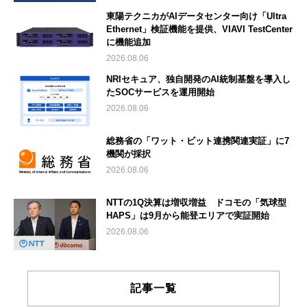
東陽テクニカがAIデータセンター向け「Ultra
Ethernet」検証機能を提供、VIAVI TestCenter
に機能追加
2026.08.06
NRIセキュア、独自開発のAI統制基盤を導入し
たSOCサービスを運用開始
2026.08.06
総務省の「ワット・ビット連携関連実証」に7
機関が採択
2026.08.06
NTTの1Q決算は増収増益 ドコモの「気球型
HAPS」は9月から能登エリアで実証開始
2026.08.06
記事一覧