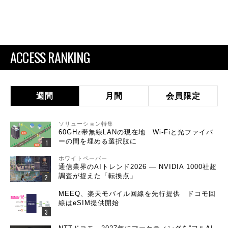
ACCESS RANKING
週間
月間
会員限定
ソリューション特集
60GHz帯無線LANの現在地 Wi-Fiと光ファイバ
ーの間を埋める選択肢に
ホワイトペーパー
通信業界のAIトレンド2026 ― NVIDIA 1000社超
調査が捉えた「転換点」
MEEQ、楽天モバイル回線を先行提供 ドコモ回
線はeSIM提供開始