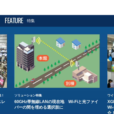
FEATURE
特集
結！
ソリューション特集
ワイ
スレ
60GHz帯無線LANの現在地 Wi-Fiと光ファイ
XG
バーの間を埋める選択肢に
W
介