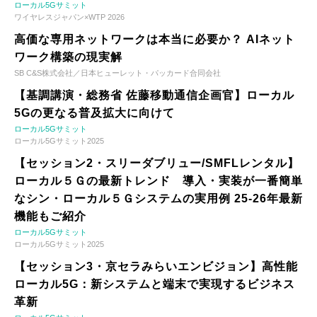
ローカル5Gサミット
ワイヤレスジャパン×WTP 2026
高価な専用ネットワークは本当に必要か？ AIネット
ワーク構築の現実解
SB C&S株式会社／日本ヒューレット・パッカード合同会社
【基調講演・総務省 佐藤移動通信企画官】ローカル
5Gの更なる普及拡大に向けて
ローカル5Gサミット
ローカル5Gサミット2025
【セッション2・スリーダブリュー/SMFLレンタル】
ローカル５Ｇの最新トレンド 導入・実装が一番簡単
なシン・ローカル５Ｇシステムの実用例 25-26年最新
機能もご紹介
ローカル5Gサミット
ローカル5Gサミット2025
【セッション3・京セラみらいエンビジョン】高性能
ローカル5G：新システムと端末で実現するビジネス
革新