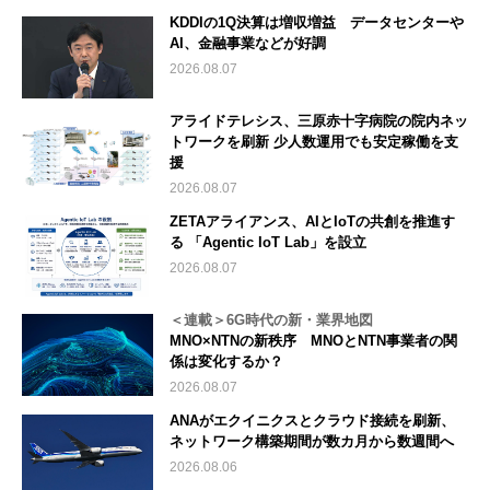
KDDIの1Q決算は増収増益 データセンターや
AI、金融事業などが好調
2026.08.07
アライドテレシス、三原赤十字病院の院内ネッ
トワークを刷新 少人数運用でも安定稼働を支
援
2026.08.07
ZETAアライアンス、AIとIoTの共創を推進す
る 「Agentic IoT Lab」を設立
2026.08.07
＜連載＞6G時代の新・業界地図
MNO×NTNの新秩序 MNOとNTN事業者の関
係は変化するか？
2026.08.07
ANAがエクイニクスとクラウド接続を刷新、
ネットワーク構築期間が数カ月から数週間へ
2026.08.06