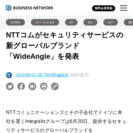
無料会員登録
IOWN
ローカル5G
AI
6G
IoT
通
NTTコムがセキュリティサービスの
新グローバルブランド
「WideAngle」を発表
BUSINESS NETWORK編集部
2013.06.21
NTTコミュニケーションズとその子会社でドイツに本
社を置くIntegralisグループは6月20日、提供するセキュ
リティサービスのグローバルブランドを