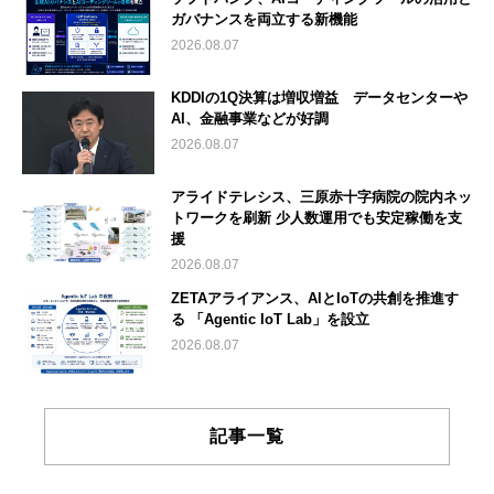
ガバナンスを両立する新機能
2026.08.07
KDDIの1Q決算は増収増益 データセンターや
AI、金融事業などが好調
2026.08.07
アライドテレシス、三原赤十字病院の院内ネッ
トワークを刷新 少人数運用でも安定稼働を支
援
2026.08.07
ZETAアライアンス、AIとIoTの共創を推進す
る 「Agentic IoT Lab」を設立
2026.08.07
記事一覧