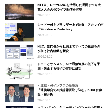
NTT東、ローカル5Gを活用した長岡まつり大
花火大会の4Kライブ配信を実現
2026.08.10
シャドーAIをブラウザー上で制御 アカマイが
「Workforce Protector」
2026.08.10
NEC、部門長から社員まですべての役割をAI
が担う社内組織を新設
2026.08.10
ドコモとサムスン、AIで通信速度の低下を予
測・防止する技術の実証に成功
2026.08.10
＜連載＞AIインフラの新潮流
「通信融合でAI推論需要取り込む」KDDI 佐藤
氏・桜井氏
2026.08.10
ソフトバンク、AIコーディングツールの活用と