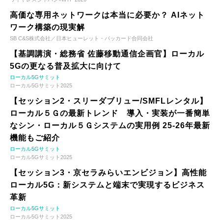
高価な専用ネットワークは本当に必要か？ AIネット
ワーク構築の現実解
SB C&S株式会社／日本ヒューレット・パッカード合同会社
【基調講演・総務省 佐藤移動通信企画官】ローカル
5Gの更なる普及拡大に向けて
ローカル5Gサミット
ローカル5Gサミット2025
【セッション2・スリーダブリュー/SMFLレンタル】
ローカル５Ｇの最新トレンド 導入・実装が一番簡単
なシン・ローカル５Ｇシステムの実用例 25-26年最新
機能もご紹介
ローカル5Gサミット
ローカル5Gサミット2025
【セッション3・京セラみらいエンビジョン】高性能
ローカル5G：新システムと端末で実現するビジネス
革新
ローカル5Gサミット
ローカル5Gサミット2025