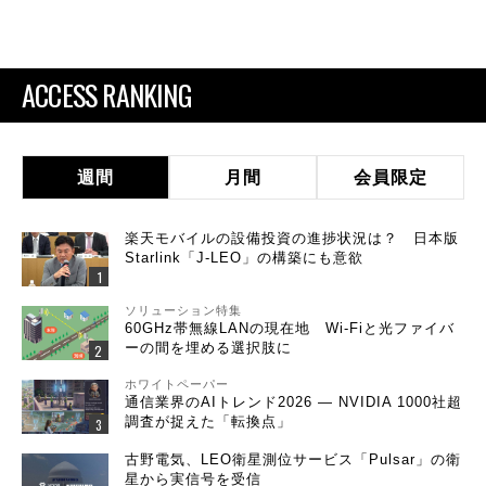
ACCESS RANKING
週間
月間
会員限定
楽天モバイルの設備投資の進捗状況は？ 日本版
Starlink「J-LEO」の構築にも意欲
ソリューション特集
60GHz帯無線LANの現在地 Wi-Fiと光ファイバ
ーの間を埋める選択肢に
ホワイトペーパー
通信業界のAIトレンド2026 ― NVIDIA 1000社超
調査が捉えた「転換点」
古野電気、LEO衛星測位サービス「Pulsar」の衛
星から実信号を受信