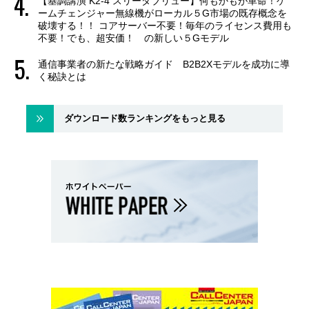
【基調講演 K2-4 スリーダブリュー】何もかもが革命！ゲ
ームチェンジャー無線機がローカル５G市場の既存概念を
破壊する！！ コアサーバー不要！毎年のライセンス費用も
不要！でも、超安価！ の新しい５Gモデル
通信事業者の新たな戦略ガイド B2B2Xモデルを成功に導
く秘訣とは
ダウンロード数ランキングをもっと見る