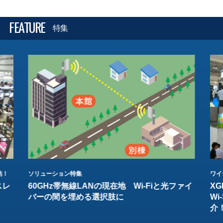
FEATURE
特集
結！
ソリューション特集
ワイ
スレ
60GHz帯無線LANの現在地 Wi-Fiと光ファイ
XG
バーの間を埋める選択肢に
W
介