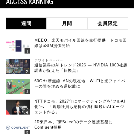
ACCESS RANKING
週間
月間
会員限定
MEEQ、楽天モバイル回線を先行提供 ドコモ回
線はeSIM提供開始
ホワイトペーパー
通信業界のAIトレンド2026 ― NVIDIA 1000社超
調査が捉えた「転換点」
60GHz帯無線LANの現在地 Wi-Fiと光ファイバ
ーの間を埋める選択肢に
NTTドコモ、2027年にマーケティングを“フルAI
化”へ 「現場社員も納得の切れ味鋭いAIエージ
ェント作る」
JR東日本、“新Suica”のデータ連携基盤に
Confluent採用