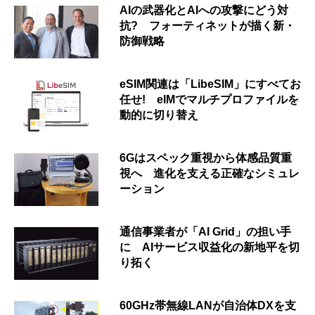
AIの武器化とAIへの攻撃にどう対
抗? フォーティネットが描く新・
防御戦略
eSIM関連は「LibeSIM」にすべてお
任せ! eIMでマルチプロファイルを
動的に切り替え
6Gはスペック重視から体感品質重
視へ 進化を支える正確なシミュレ
ーション
通信事業者が「AI Grid」の担い手
に AIサービス収益化の新地平を切
り拓く
60GHz帯無線LANが自治体DXを支