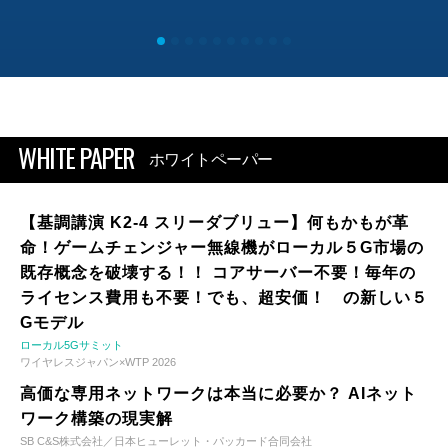
WHITE PAPER
ホワイトペーパー
【基調講演 K2-4 スリーダブリュー】何もかもが革
命！ゲームチェンジャー無線機がローカル５G市場の
既存概念を破壊する！！ コアサーバー不要！毎年の
ライセンス費用も不要！でも、超安価！ の新しい５
Gモデル
ローカル5Gサミット
ワイヤレスジャパン×WTP 2026
高価な専用ネットワークは本当に必要か？ AIネット
ワーク構築の現実解
SB C&S株式会社／日本ヒューレット・パッカード合同会社