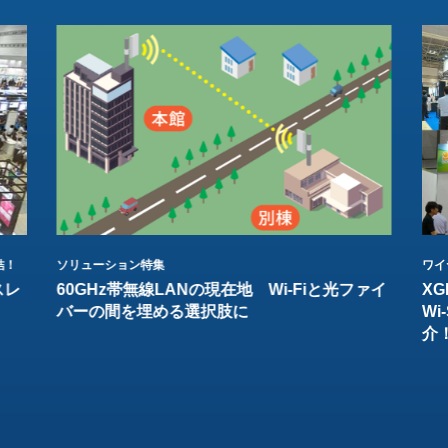
結！
ソリューション特集
ワイ
スレ
60GHz帯無線LANの現在地 Wi-Fiと光ファイ
XG
バーの間を埋める選択肢に
W
介