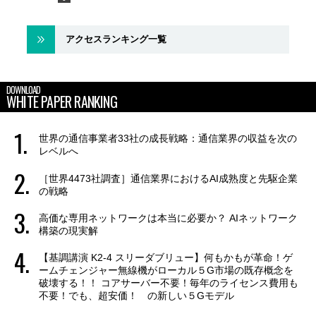
アクセスランキング一覧
DOWNLOAD
WHITE PAPER RANKING
世界の通信事業者33社の成長戦略：通信業界の収益を次の
レベルへ
［世界4473社調査］通信業界におけるAI成熟度と先駆企業
の戦略
高価な専用ネットワークは本当に必要か？ AIネットワーク
構築の現実解
【基調講演 K2-4 スリーダブリュー】何もかもが革命！ゲ
ームチェンジャー無線機がローカル５G市場の既存概念を
破壊する！！ コアサーバー不要！毎年のライセンス費用も
不要！でも、超安価！ の新しい５Gモデル