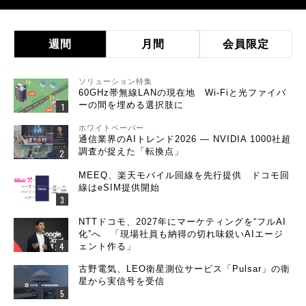
週間
月間
会員限定
ソリューション特集
60GHz帯無線LANの現在地 Wi-Fiと光ファイバ
ーの間を埋める選択肢に
ホワイトペーパー
通信業界のAIトレンド2026 ― NVIDIA 1000社超
調査が捉えた「転換点」
MEEQ、楽天モバイル回線を先行提供 ドコモ回
線はeSIM提供開始
NTTドコモ、2027年にマーケティングを“フルAI
化”へ 「現場社員も納得の切れ味鋭いAIエージ
ェント作る」
古野電気、LEO衛星測位サービス「Pulsar」の衛
星から実信号を受信