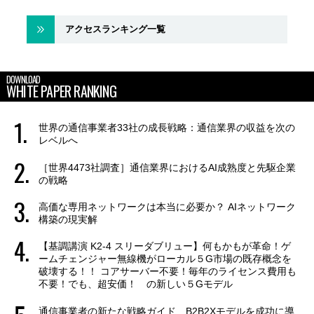
アクセスランキング一覧
DOWNLOAD
WHITE PAPER RANKING
世界の通信事業者33社の成長戦略：通信業界の収益を次の
レベルへ
［世界4473社調査］通信業界におけるAI成熟度と先駆企業
の戦略
高価な専用ネットワークは本当に必要か？ AIネットワーク
構築の現実解
【基調講演 K2-4 スリーダブリュー】何もかもが革命！ゲ
ームチェンジャー無線機がローカル５G市場の既存概念を
破壊する！！ コアサーバー不要！毎年のライセンス費用も
不要！でも、超安価！ の新しい５Gモデル
通信事業者の新たな戦略ガイド B2B2Xモデルを成功に導