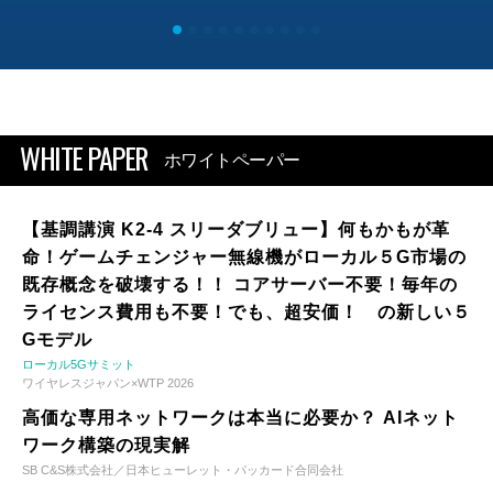
WHITE PAPER
ホワイトペーパー
【基調講演 K2-4 スリーダブリュー】何もかもが革
命！ゲームチェンジャー無線機がローカル５G市場の
既存概念を破壊する！！ コアサーバー不要！毎年の
ライセンス費用も不要！でも、超安価！ の新しい５
Gモデル
ローカル5Gサミット
ワイヤレスジャパン×WTP 2026
高価な専用ネットワークは本当に必要か？ AIネット
ワーク構築の現実解
SB C&S株式会社／日本ヒューレット・パッカード合同会社