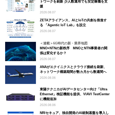
トワークを刷新 少人数運用でも安定稼働を支
援
2026.08.07
ZETAアライアンス、AIとIoTの共創を推進す
る 「Agentic IoT Lab」を設立
2026.08.07
＜連載＞6G時代の新・業界地図
MNO×NTNの新秩序 MNOとNTN事業者の関
係は変化するか？
2026.08.07
ANAがエクイニクスとクラウド接続を刷新、
ネットワーク構築期間が数カ月から数週間へ
2026.08.06
東陽テクニカがAIデータセンター向け「Ultra
Ethernet」検証機能を提供、VIAVI TestCenter
に機能追加
2026.08.06
NRIセキュア、独自開発のAI統制基盤を導入し