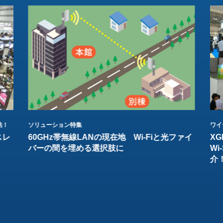
結！
ソリューション特集
ワイ
スレ
60GHz帯無線LANの現在地 Wi-Fiと光ファイ
XG
バーの間を埋める選択肢に
W
介