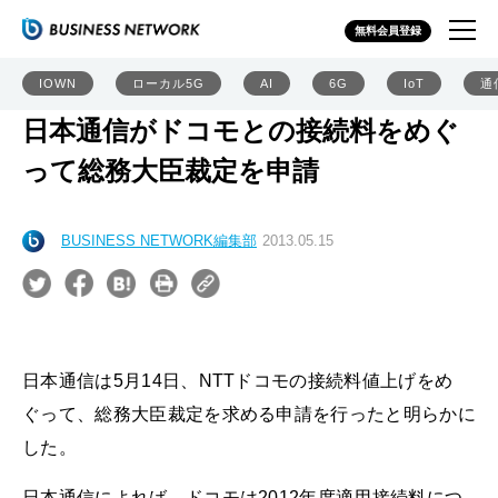
無料会員登録
IOWN
ローカル5G
AI
6G
IoT
通
日本通信がドコモとの接続料をめぐ
って総務大臣裁定を申請
BUSINESS NETWORK編集部
2013.05.15
日本通信は5月14日、NTTドコモの接続料値上げをめ
ぐって、総務大臣裁定を求める申請を行ったと明らかに
した。
日本通信によれば、ドコモは2012年度適用接続料につ