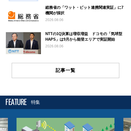
総務省の「ワット・ビット連携関連実証」に7
機関が採択
2026.08.06
NTTの1Q決算は増収増益 ドコモの「気球型
HAPS」は9月から能登エリアで実証開始
2026.08.06
記事一覧
FEATURE
特集