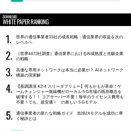
DOWNLOAD
WHITE PAPER RANKING
世界の通信事業者33社の成長戦略：通信業界の収益を次の
レベルへ
［世界4473社調査］通信業界におけるAI成熟度と先駆企業
の戦略
高価な専用ネットワークは本当に必要か？ AIネットワーク
構築の現実解
【基調講演 K2-4 スリーダブリュー】何もかもが革命！ゲ
ームチェンジャー無線機がローカル５G市場の既存概念を
破壊する！！ コアサーバー不要！毎年のライセンス費用も
不要！でも、超安価！ の新しい５Gモデル
通信事業者の新たな戦略ガイド B2B2Xモデルを成功に導
く秘訣とは