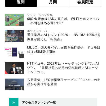
週間
月間
会員限定
ソリューション特集
60GHz帯無線LANの現在地 Wi-Fiと光ファイバ
ーの間を埋める選択肢に
ホワイトペーパー
通信業界のAIトレンド2026 ― NVIDIA 1000社超
調査が捉えた「転換点」
MEEQ、楽天モバイル回線を先行提供 ドコモ回
線はeSIM提供開始
NTTドコモ、2027年にマーケティングを“フルAI
化”へ 「現場社員も納得の切れ味鋭いAIエージ
ェント作る」
古野電気、LEO衛星測位サービス「Pulsar」の衛
星から実信号を受信
アクセスランキング一覧