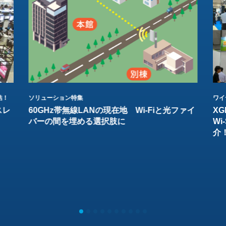
結！
ソリューション特集
ワイ
スレ
60GHz帯無線LANの現在地 Wi-Fiと光ファイ
XG
バーの間を埋める選択肢に
W
介