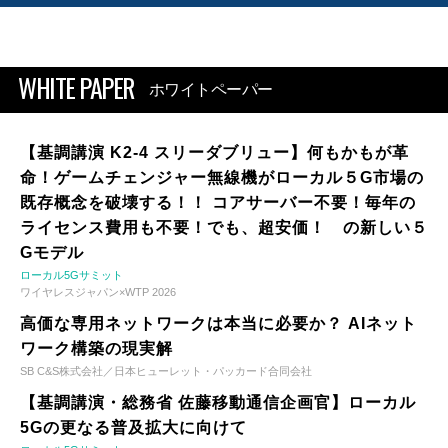
WHITE PAPER
ホワイトペーパー
【基調講演 K2-4 スリーダブリュー】何もかもが革
命！ゲームチェンジャー無線機がローカル５G市場の
既存概念を破壊する！！ コアサーバー不要！毎年の
ライセンス費用も不要！でも、超安価！ の新しい５
Gモデル
ローカル5Gサミット
ワイヤレスジャパン×WTP 2026
高価な専用ネットワークは本当に必要か？ AIネット
ワーク構築の現実解
SB C&S株式会社／日本ヒューレット・パッカード合同会社
【基調講演・総務省 佐藤移動通信企画官】ローカル
5Gの更なる普及拡大に向けて