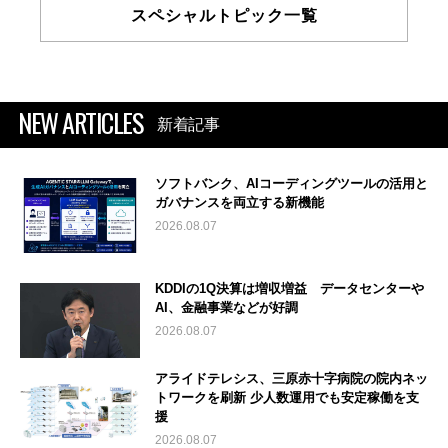
スペシャルトピック一覧
NEW ARTICLES
新着記事
ソフトバンク、AIコーディングツールの活用と
ガバナンスを両立する新機能
2026.08.07
KDDIの1Q決算は増収増益 データセンターや
AI、金融事業などが好調
2026.08.07
アライドテレシス、三原赤十字病院の院内ネッ
トワークを刷新 少人数運用でも安定稼働を支
援
2026.08.07