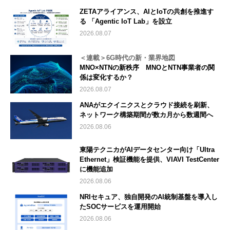
ZETAアライアンス、AIとIoTの共創を推進す
る 「Agentic IoT Lab」を設立
2026.08.07
＜連載＞6G時代の新・業界地図
MNO×NTNの新秩序 MNOとNTN事業者の関
係は変化するか？
2026.08.07
ANAがエクイニクスとクラウド接続を刷新、
ネットワーク構築期間が数カ月から数週間へ
2026.08.06
東陽テクニカがAIデータセンター向け「Ultra
Ethernet」検証機能を提供、VIAVI TestCenter
に機能追加
2026.08.06
NRIセキュア、独自開発のAI統制基盤を導入し
たSOCサービスを運用開始
2026.08.06