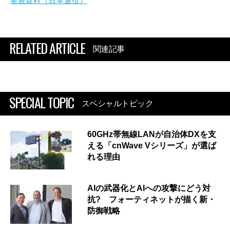
発表資料（日本通信）
RELATED ARTICLE
関連記事
SPECIAL TOPIC
スペシャルトピック
60GHz帯無線LANが自治体DXを支
える「cnWave Vシリーズ」が選ば
れる理由
AIの武器化とAIへの攻撃にどう対
抗? フォーティネットが描く新・
防御戦略