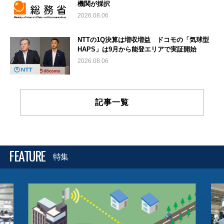
機関が採択
2026.08.06
NTTの1Q決算は増収増益 ドコモの「気球型
HAPS」は9月から能登エリアで実証開始
2026.08.06
記事一覧
FEATURE
特集