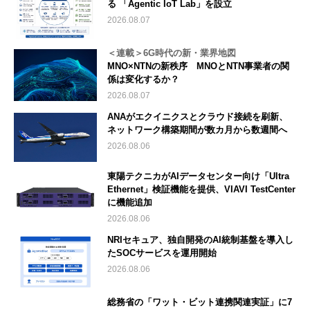
る 「Agentic IoT Lab」を設立
2026.08.07
＜連載＞6G時代の新・業界地図
MNO×NTNの新秩序 MNOとNTN事業者の関
係は変化するか？
2026.08.07
ANAがエクイニクスとクラウド接続を刷新、
ネットワーク構築期間が数カ月から数週間へ
2026.08.06
東陽テクニカがAIデータセンター向け「Ultra
Ethernet」検証機能を提供、VIAVI TestCenter
に機能追加
2026.08.06
NRIセキュア、独自開発のAI統制基盤を導入し
たSOCサービスを運用開始
2026.08.06
総務省の「ワット・ビット連携関連実証」に7