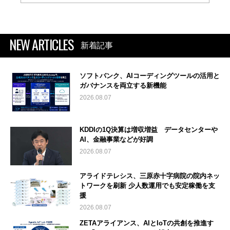
NEW ARTICLES
新着記事
ソフトバンク、AIコーディングツールの活用と
ガバナンスを両立する新機能
2026.08.07
KDDIの1Q決算は増収増益 データセンターや
AI、金融事業などが好調
2026.08.07
アライドテレシス、三原赤十字病院の院内ネッ
トワークを刷新 少人数運用でも安定稼働を支
援
2026.08.07
ZETAアライアンス、AIとIoTの共創を推進す