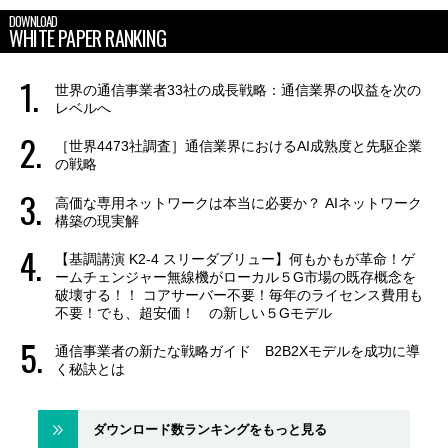
DOWNLOAD
WHITE PAPER RANKING
世界の通信事業者33社の成長戦略：通信業界の収益を次の
レベルへ
［世界4473社調査］通信業界におけるAI成熟度と先駆企業
の戦略
高価な専用ネットワークは本当に必要か？ AIネットワーク
構築の現実解
【基調講演 K2-4 スリーダブリュー】何もかもが革命！ゲ
ームチェンジャー無線機がローカル５G市場の既存概念を
破壊する！！ コアサーバー不要！毎年のライセンス費用も
不要！でも、超安価！ の新しい５Gモデル
通信事業者の新たな戦略ガイド B2B2Xモデルを成功に導
く秘訣とは
ダウンロード数ランキングをもっと見る