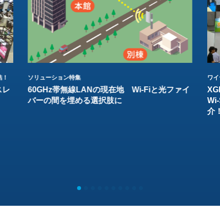
結！
ソリューション特集
ワイ
スレ
60GHz帯無線LANの現在地 Wi-Fiと光ファイ
XG
バーの間を埋める選択肢に
W
介