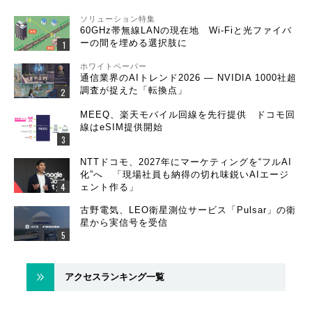
ソリューション特集
60GHz帯無線LANの現在地 Wi-Fiと光ファイバ
ーの間を埋める選択肢に
ホワイトペーパー
通信業界のAIトレンド2026 ― NVIDIA 1000社超
調査が捉えた「転換点」
MEEQ、楽天モバイル回線を先行提供 ドコモ回
線はeSIM提供開始
NTTドコモ、2027年にマーケティングを“フルAI
化”へ 「現場社員も納得の切れ味鋭いAIエージ
ェント作る」
古野電気、LEO衛星測位サービス「Pulsar」の衛
星から実信号を受信
アクセスランキング一覧