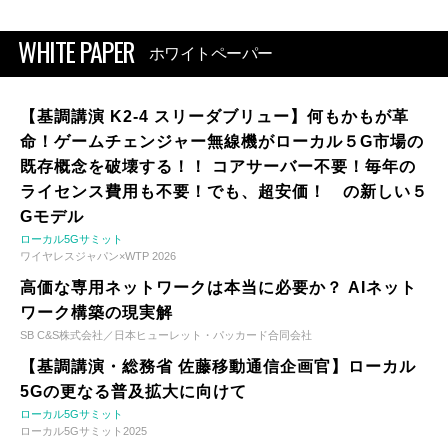
WHITE PAPER
ホワイトペーパー
【基調講演 K2-4 スリーダブリュー】何もかもが革
命！ゲームチェンジャー無線機がローカル５G市場の
既存概念を破壊する！！ コアサーバー不要！毎年の
ライセンス費用も不要！でも、超安価！ の新しい５
Gモデル
ローカル5Gサミット
ワイヤレスジャパン×WTP 2026
高価な専用ネットワークは本当に必要か？ AIネット
ワーク構築の現実解
SB C&S株式会社／日本ヒューレット・パッカード合同会社
【基調講演・総務省 佐藤移動通信企画官】ローカル
5Gの更なる普及拡大に向けて
ローカル5Gサミット
ローカル5Gサミット2025