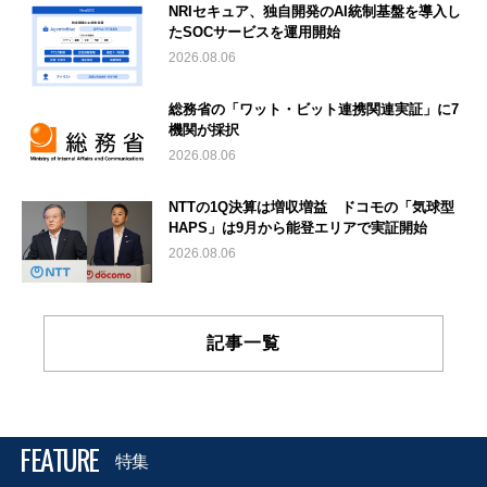
NRIセキュア、独自開発のAI統制基盤を導入し
たSOCサービスを運用開始
2026.08.06
総務省の「ワット・ビット連携関連実証」に7
機関が採択
2026.08.06
NTTの1Q決算は増収増益 ドコモの「気球型
HAPS」は9月から能登エリアで実証開始
2026.08.06
記事一覧
FEATURE
特集