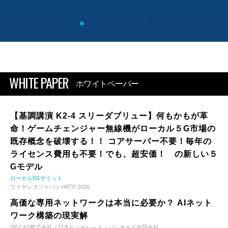
WHITE PAPER
ホワイトペーパー
【基調講演 K2-4 スリーダブリュー】何もかもが革
命！ゲームチェンジャー無線機がローカル５G市場の
既存概念を破壊する！！ コアサーバー不要！毎年の
ライセンス費用も不要！でも、超安価！ の新しい５
Gモデル
ローカル5Gサミット
ワイヤレスジャパン×WTP 2026
高価な専用ネットワークは本当に必要か？ AIネット
ワーク構築の現実解
SB C&S株式会社／日本ヒューレット・パッカード合同会社