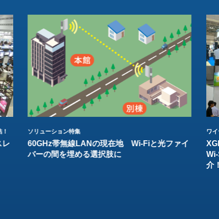
結！
ソリューション特集
ワイ
スレ
60GHz帯無線LANの現在地 Wi-Fiと光ファイ
XG
バーの間を埋める選択肢に
W
介