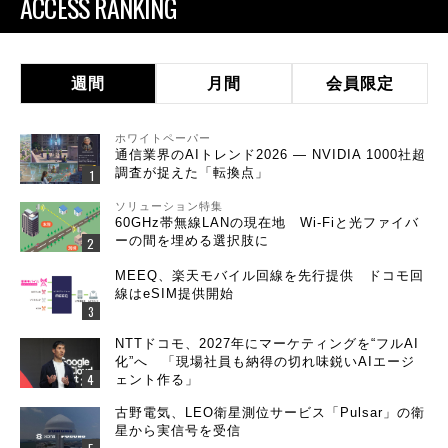
ACCESS RANKING
週間
月間
会員限定
ホワイトペーパー
通信業界のAIトレンド2026 ― NVIDIA 1000社超
調査が捉えた「転換点」
ソリューション特集
60GHz帯無線LANの現在地 Wi-Fiと光ファイバ
ーの間を埋める選択肢に
MEEQ、楽天モバイル回線を先行提供 ドコモ回
線はeSIM提供開始
NTTドコモ、2027年にマーケティングを“フルAI
化”へ 「現場社員も納得の切れ味鋭いAIエージ
ェント作る」
古野電気、LEO衛星測位サービス「Pulsar」の衛
星から実信号を受信