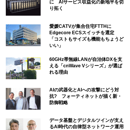
に AIサービス収益化の新地平を切
り拓く
愛媛CATVが集合住宅FTTHに
Edgecore ECSスイッチを選定
「コストもサイズも機能もちょうど
いい」
60GHz帯無線LANが自治体DXを支
える「cnWave Vシリーズ」が選ば
れる理由
AIの武器化とAIへの攻撃にどう対
抗? フォーティネットが描く新・
防御戦略
データ基盤とデジタルツインが支え
るAI時代の自律型ネットワーク運用