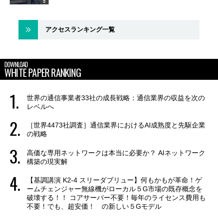
アクセスランキング一覧
DOWNLOAD
WHITE PAPER RANKING
世界の通信事業者33社の成長戦略：通信業界の収益を次の
レベルへ
［世界4473社調査］通信業界におけるAI成熟度と先駆企業
の戦略
高価な専用ネットワークは本当に必要か？ AIネットワーク
構築の現実解
【基調講演 K2-4 スリーダブリュー】何もかもが革命！ゲ
ームチェンジャー無線機がローカル５G市場の既存概念を
破壊する！！ コアサーバー不要！毎年のライセンス費用も
不要！でも、超安価！ の新しい５Gモデル