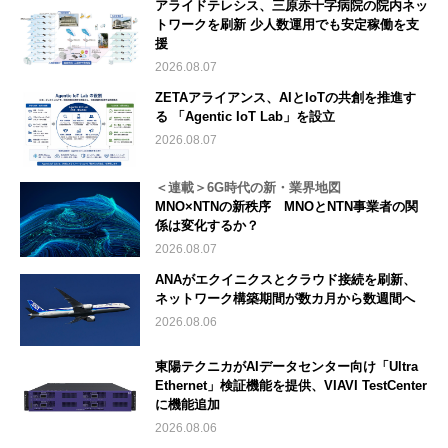
アライドテレシス、三原赤十字病院の院内ネッ
トワークを刷新 少人数運用でも安定稼働を支
援
2026.08.07
ZETAアライアンス、AIとIoTの共創を推進す
る 「Agentic IoT Lab」を設立
2026.08.07
＜連載＞6G時代の新・業界地図
MNO×NTNの新秩序 MNOとNTN事業者の関
係は変化するか？
2026.08.07
ANAがエクイニクスとクラウド接続を刷新、
ネットワーク構築期間が数カ月から数週間へ
2026.08.06
東陽テクニカがAIデータセンター向け「Ultra
Ethernet」検証機能を提供、VIAVI TestCenter
に機能追加
2026.08.06