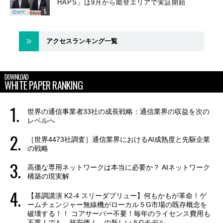
HAPS」は9月から能登エリアで実証開始
アクセスランキング一覧
DOWNLOAD
WHITE PAPER RANKING
世界の通信事業者33社の成長戦略：通信業界の収益を次の
レベルへ
［世界4473社調査］通信業界におけるAI成熟度と先駆企業
の戦略
高価な専用ネットワークは本当に必要か？ AIネットワーク
構築の現実解
【基調講演 K2-4 スリーダブリュー】何もかもが革命！ゲ
ームチェンジャー無線機がローカル５G市場の既存概念を
破壊する！！ コアサーバー不要！毎年のライセンス費用も
不要！でも、超安価！ の新しい５Gモデル