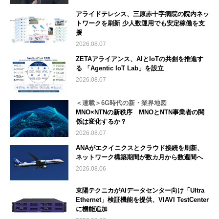
アライドテレシス、三原赤十字病院の院内ネッ
トワークを刷新 少人数運用でも安定稼働を支
援
2026.08.07
ZETAアライアンス、AIとIoTの共創を推進す
る 「Agentic IoT Lab」を設立
2026.08.07
＜連載＞6G時代の新・業界地図
MNO×NTNの新秩序 MNOとNTN事業者の関
係は変化するか？
2026.08.07
ANAがエクイニクスとクラウド接続を刷新、
ネットワーク構築期間が数カ月から数週間へ
2026.08.06
東陽テクニカがAIデータセンター向け「Ultra
Ethernet」検証機能を提供、VIAVI TestCenter
に機能追加