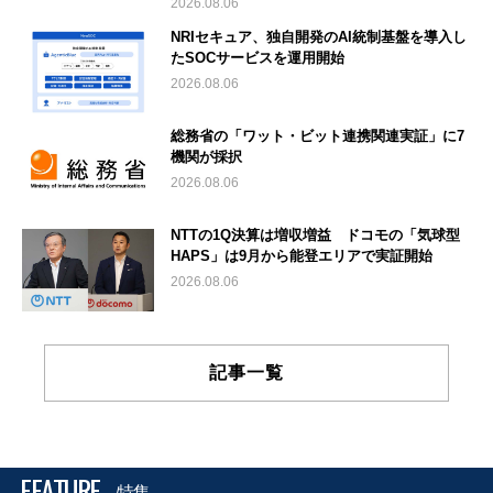
2026.08.06
NRIセキュア、独自開発のAI統制基盤を導入し
たSOCサービスを運用開始
2026.08.06
総務省の「ワット・ビット連携関連実証」に7
機関が採択
2026.08.06
NTTの1Q決算は増収増益 ドコモの「気球型
HAPS」は9月から能登エリアで実証開始
2026.08.06
記事一覧
FEATURE
特集