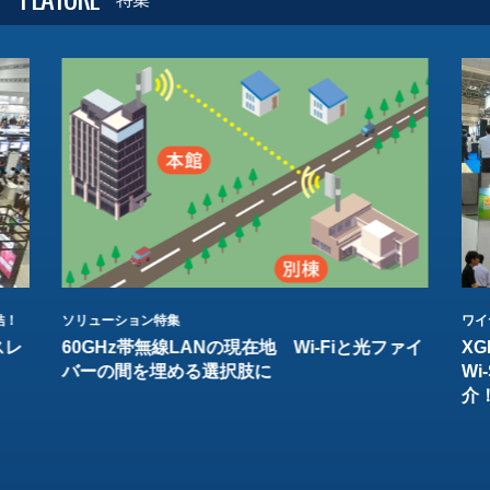
結！
ソリューション特集
ワイ
スレ
60GHz帯無線LANの現在地 Wi-Fiと光ファイ
XG
バーの間を埋める選択肢に
W
介