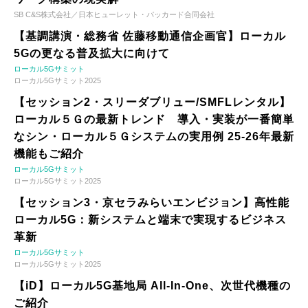
SB C&S株式会社／日本ヒューレット・パッカード合同会社
【基調講演・総務省 佐藤移動通信企画官】ローカル
5Gの更なる普及拡大に向けて
ローカル5Gサミット
ローカル5Gサミット2025
【セッション2・スリーダブリュー/SMFLレンタル】
ローカル５Ｇの最新トレンド 導入・実装が一番簡単
なシン・ローカル５Ｇシステムの実用例 25-26年最新
機能もご紹介
ローカル5Gサミット
ローカル5Gサミット2025
【セッション3・京セラみらいエンビジョン】高性能
ローカル5G：新システムと端末で実現するビジネス
革新
ローカル5Gサミット
ローカル5Gサミット2025
【iD】ローカル5G基地局 All-In-One、次世代機種の
ご紹介