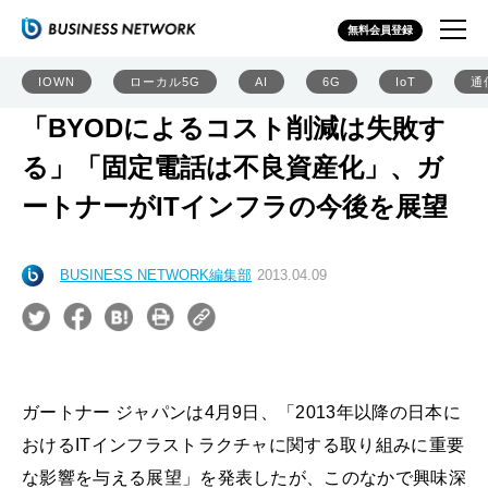
無料会員登録
IOWN
ローカル5G
AI
6G
IoT
通
「BYODによるコスト削減は失敗す
る」「固定電話は不良資産化」、ガ
ートナーがITインフラの今後を展望
BUSINESS NETWORK編集部
2013.04.09
ガートナー ジャパンは4月9日、「2013年以降の日本に
おけるITインフラストラクチャに関する取り組みに重要
な影響を与える展望」を発表したが、このなかで興味深