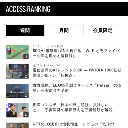
ACCESS RANKING
週間
月間
会員限定
ソリューション特集
60GHz帯無線LANの現在地 Wi-Fiと光ファイバ
ーの間を埋める選択肢に
ホワイトペーパー
通信業界のAIトレンド2026 ― NVIDIA 1000社超
調査が捉えた「転換点」
古野電気、LEO衛星測位サービス「Pulsar」の衛
星から実信号を受信
衛星コンステ、日本の勝ち筋は「負けないこ
と」 宇宙開発の最新動向を三菱総研が解説
NTTの1Q決算は増収増益 ドコモの「気球型