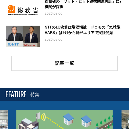
総務省の「ワット・ビット連携関連実証」に7
機関が採択
2026.08.06
NTTの1Q決算は増収増益 ドコモの「気球型
HAPS」は9月から能登エリアで実証開始
2026.08.06
記事一覧
FEATURE
特集