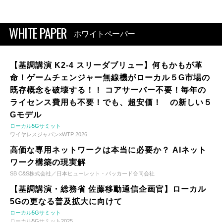
WHITE PAPER
ホワイトペーパー
【基調講演 K2-4 スリーダブリュー】何もかもが革
命！ゲームチェンジャー無線機がローカル５G市場の
既存概念を破壊する！！ コアサーバー不要！毎年の
ライセンス費用も不要！でも、超安価！ の新しい５
Gモデル
ローカル5Gサミット
ワイヤレスジャパン×WTP 2026
高価な専用ネットワークは本当に必要か？ AIネット
ワーク構築の現実解
SB C&S株式会社／日本ヒューレット・パッカード合同会社
【基調講演・総務省 佐藤移動通信企画官】ローカル
5Gの更なる普及拡大に向けて
ローカル5Gサミット
ローカル5Gサミット2025