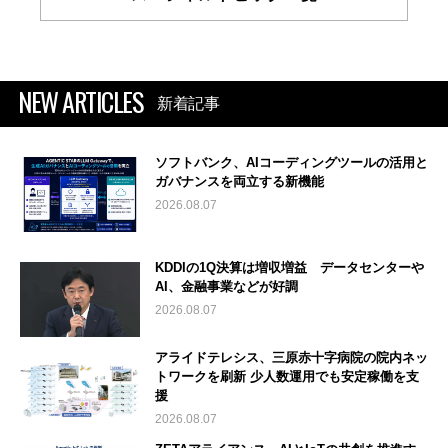
NEW ARTICLES
新着記事
ソフトバンク、AIコーディングツールの活用と
ガバナンスを両立する新機能
2026.08.07
KDDIの1Q決算は増収増益 データセンターや
AI、金融事業などが好調
2026.08.07
アライドテレシス、三原赤十字病院の院内ネッ
トワークを刷新 少人数運用でも安定稼働を支
援
2026.08.07