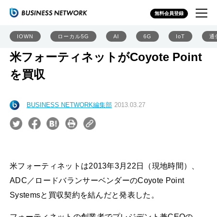
無料会員登録
IOWN
ローカル5G
AI
6G
IoT
通
米フォーティネットがCoyote Point
を買収
BUSINESS NETWORK編集部
2013.03.27
米フォーティネットは2013年3月22日（現地時間）、
ADC／ロードバランサーベンダーのCoyote Point
Systemsと買収契約を結んだと発表した。
フォーティネットの創業者でプレジデント兼CEOの