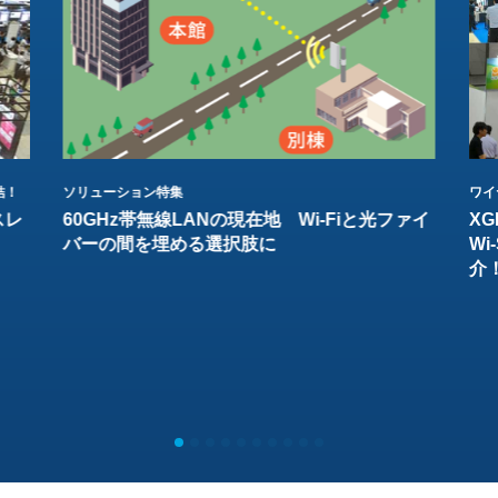
結！
ソリューション特集
ワイ
スレ
60GHz帯無線LANの現在地 Wi-Fiと光ファイ
XG
バーの間を埋める選択肢に
W
介