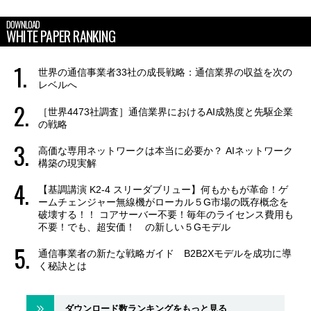
DOWNLOAD
WHITE PAPER RANKING
世界の通信事業者33社の成長戦略：通信業界の収益を次の
レベルへ
［世界4473社調査］通信業界におけるAI成熟度と先駆企業
の戦略
高価な専用ネットワークは本当に必要か？ AIネットワーク
構築の現実解
【基調講演 K2-4 スリーダブリュー】何もかもが革命！ゲ
ームチェンジャー無線機がローカル５G市場の既存概念を
破壊する！！ コアサーバー不要！毎年のライセンス費用も
不要！でも、超安価！ の新しい５Gモデル
通信事業者の新たな戦略ガイド B2B2Xモデルを成功に導
く秘訣とは
ダウンロード数ランキングをもっと見る