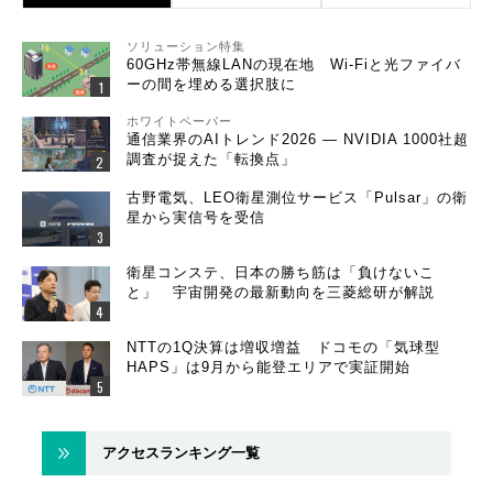
ソリューション特集
60GHz帯無線LANの現在地 Wi-Fiと光ファイバ
ーの間を埋める選択肢に
ホワイトペーパー
通信業界のAIトレンド2026 ― NVIDIA 1000社超
調査が捉えた「転換点」
古野電気、LEO衛星測位サービス「Pulsar」の衛
星から実信号を受信
衛星コンステ、日本の勝ち筋は「負けないこ
と」 宇宙開発の最新動向を三菱総研が解説
NTTの1Q決算は増収増益 ドコモの「気球型
HAPS」は9月から能登エリアで実証開始
アクセスランキング一覧