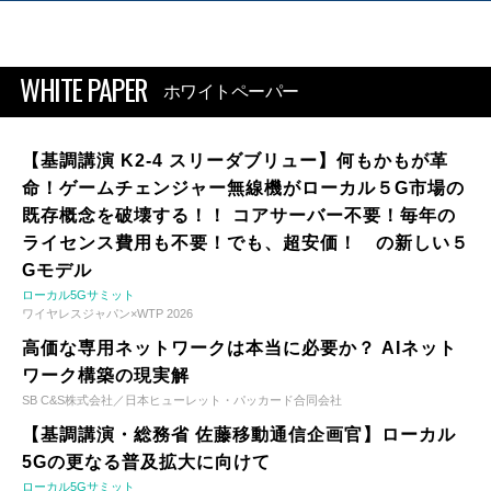
WHITE PAPER
ホワイトペーパー
【基調講演 K2-4 スリーダブリュー】何もかもが革
命！ゲームチェンジャー無線機がローカル５G市場の
既存概念を破壊する！！ コアサーバー不要！毎年の
ライセンス費用も不要！でも、超安価！ の新しい５
Gモデル
ローカル5Gサミット
ワイヤレスジャパン×WTP 2026
高価な専用ネットワークは本当に必要か？ AIネット
ワーク構築の現実解
SB C&S株式会社／日本ヒューレット・パッカード合同会社
【基調講演・総務省 佐藤移動通信企画官】ローカル
5Gの更なる普及拡大に向けて
ローカル5Gサミット