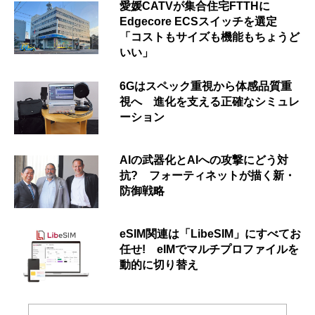
愛媛CATVが集合住宅FTTHに
Edgecore ECSスイッチを選定
「コストもサイズも機能もちょうど
いい」
6Gはスペック重視から体感品質重
視へ 進化を支える正確なシミュレ
ーション
AIの武器化とAIへの攻撃にどう対
抗? フォーティネットが描く新・
防御戦略
eSIM関連は「LibeSIM」にすべてお
任せ! eIMでマルチプロファイルを
動的に切り替え