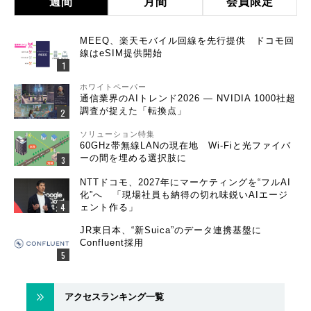
週間
月間
会員限定
MEEQ、楽天モバイル回線を先行提供 ドコモ回
線はeSIM提供開始
ホワイトペーパー
通信業界のAIトレンド2026 ― NVIDIA 1000社超
調査が捉えた「転換点」
ソリューション特集
60GHz帯無線LANの現在地 Wi-Fiと光ファイバ
ーの間を埋める選択肢に
NTTドコモ、2027年にマーケティングを“フルAI
化”へ 「現場社員も納得の切れ味鋭いAIエージ
ェント作る」
JR東日本、“新Suica”のデータ連携基盤に
Confluent採用
アクセスランキング一覧