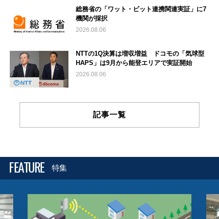
総務省の「ワット・ビット連携関連実証」に7
機関が採択
2026.08.06
NTTの1Q決算は増収増益 ドコモの「気球型
HAPS」は9月から能登エリアで実証開始
2026.08.06
記事一覧
FEATURE
特集