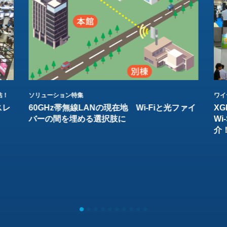
結！
ソリューション特集
ワイ
スレ
60GHz帯無線LANの現在地 Wi-Fiと光ファイ
XG
バーの間を埋める選択肢に
W
介