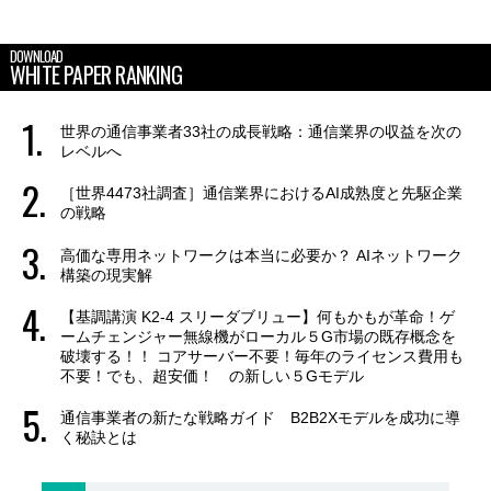
DOWNLOAD
WHITE PAPER RANKING
世界の通信事業者33社の成長戦略：通信業界の収益を次の
レベルへ
［世界4473社調査］通信業界におけるAI成熟度と先駆企業
の戦略
高価な専用ネットワークは本当に必要か？ AIネットワーク
構築の現実解
【基調講演 K2-4 スリーダブリュー】何もかもが革命！ゲ
ームチェンジャー無線機がローカル５G市場の既存概念を
破壊する！！ コアサーバー不要！毎年のライセンス費用も
不要！でも、超安価！ の新しい５Gモデル
通信事業者の新たな戦略ガイド B2B2Xモデルを成功に導
く秘訣とは