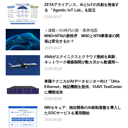
ZETAアライアンス、AIとIoTの共創を推進す
る 「Agentic IoT Lab」を設立
2026.08.07
＜連載＞6G時代の新・業界地図
MNO×NTNの新秩序 MNOとNTN事業者の関
係は変化するか？
2026.08.07
ANAがエクイニクスとクラウド接続を刷新、
ネットワーク構築期間が数カ月から数週間へ
2026.08.06
東陽テクニカがAIデータセンター向け「Ultra
Ethernet」検証機能を提供、VIAVI TestCenter
に機能追加
2026.08.06
NRIセキュア、独自開発のAI統制基盤を導入し
たSOCサービスを運用開始
2026.08.06