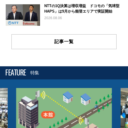
NTTの1Q決算は増収増益 ドコモの「気球型
HAPS」は9月から能登エリアで実証開始
2026.08.06
記事一覧
FEATURE
特集