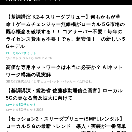
【基調講演 K2-4 スリーダブリュー】何もかもが革
命！ゲームチェンジャー無線機がローカル５G市場の
既存概念を破壊する！！ コアサーバー不要！毎年の
ライセンス費用も不要！でも、超安価！ の新しい５
Gモデル
ローカル5Gサミット
ワイヤレスジャパン×WTP 2026
高価な専用ネットワークは本当に必要か？ AIネット
ワーク構築の現実解
SB C&S株式会社／日本ヒューレット・パッカード合同会社
【基調講演・総務省 佐藤移動通信企画官】ローカル
5Gの更なる普及拡大に向けて
ローカル5Gサミット
ローカル5Gサミット2025
【セッション2・スリーダブリュー/SMFLレンタル】
ローカル５Ｇの最新トレンド 導入・実装が一番簡単