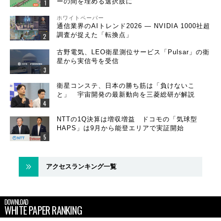
ーの間を埋める選択肢に
ホワイトペーパー
通信業界のAIトレンド2026 ― NVIDIA 1000社超
調査が捉えた「転換点」
古野電気、LEO衛星測位サービス「Pulsar」の衛
星から実信号を受信
衛星コンステ、日本の勝ち筋は「負けないこ
と」 宇宙開発の最新動向を三菱総研が解説
NTTの1Q決算は増収増益 ドコモの「気球型
HAPS」は9月から能登エリアで実証開始
アクセスランキング一覧
DOWNLOAD
WHITE PAPER RANKING