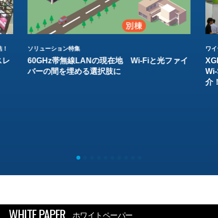
結！
ソリューション特集
ワイ
スレ
60GHz帯無線LANの現在地 Wi-Fiと光ファイ
XG
バーの間を埋める選択肢に
W
介
WHITE PAPER
ホワイトペーパー