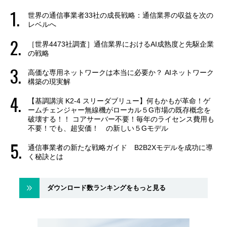
世界の通信事業者33社の成長戦略：通信業界の収益を次の
レベルへ
［世界4473社調査］通信業界におけるAI成熟度と先駆企業
の戦略
高価な専用ネットワークは本当に必要か？ AIネットワーク
構築の現実解
【基調講演 K2-4 スリーダブリュー】何もかもが革命！ゲ
ームチェンジャー無線機がローカル５G市場の既存概念を
破壊する！！ コアサーバー不要！毎年のライセンス費用も
不要！でも、超安価！ の新しい５Gモデル
通信事業者の新たな戦略ガイド B2B2Xモデルを成功に導
く秘訣とは
ダウンロード数ランキングをもっと見る