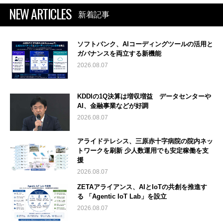
NEW ARTICLES
新着記事
ソフトバンク、AIコーディングツールの活用と
ガバナンスを両立する新機能
2026.08.07
KDDIの1Q決算は増収増益 データセンターや
AI、金融事業などが好調
2026.08.07
アライドテレシス、三原赤十字病院の院内ネッ
トワークを刷新 少人数運用でも安定稼働を支
援
2026.08.07
ZETAアライアンス、AIとIoTの共創を推進す
る 「Agentic IoT Lab」を設立
2026.08.07