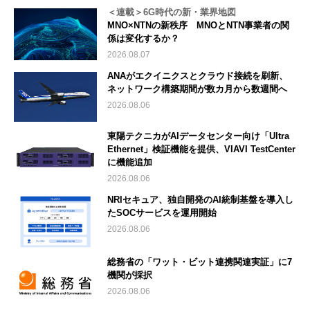
＜連載＞6G時代の新・業界地図
MNO×NTNの新秩序 MNOとNTN事業者の関
係は変化するか？
2026.08.07
ANAがエクイニクスとクラウド接続を刷新、
ネットワーク構築期間が数カ月から数週間へ
2026.08.06
東陽テクニカがAIデータセンター向け「Ultra
Ethernet」検証機能を提供、VIAVI TestCenter
に機能追加
2026.08.06
NRIセキュア、独自開発のAI統制基盤を導入し
たSOCサービスを運用開始
2026.08.06
総務省の「ワット・ビット連携関連実証」に7
機関が採択
2026.08.06