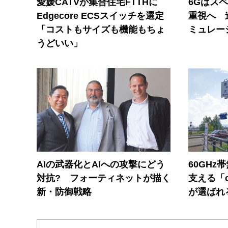
愛媛CATVが集合住宅FTTHに
6Gはス
Edgecore ECSスイッチを選定
重視へ 
「コストもサイズも機能もちょ
ミュレー
うどいい」
AIの武器化とAIへの攻撃にどう
60GHz
対抗? フォーティネットが描く
支える「c
新・防御戦略
が選ばれ