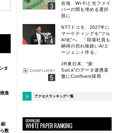
在地 Wi-Fiと光ファイ
バーの間を埋める選択
肢に
NTTドコモ、2027年に
マーケティングを“フル
AI化”へ 「現場社員も
納得の切れ味鋭いAIエ
ージェント作る」
JR東日本、“新
ンタ
Suica”のデータ連携基
盤にConfluent採用
を推進
アクセスランキング一覧
DOWNLOAD
WHITE PAPER RANKING
を刷
ら数