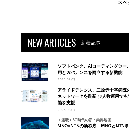
スペ
NEW ARTICLES
新着記事
ソフトバンク、AIコーディングツー
用とガバナンスを両立する新機能
2026.08.07
アライドテレシス、三原赤十字病院
ネットワークを刷新 少人数運用でも
働を支援
2026.08.07
＜連載＞6G時代の新・業界地図
MNO×NTNの新秩序 MNOとNTN