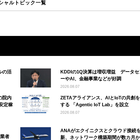
シャルトピック一覧
ルの活
KDDIの1Q決算は増収増益 データセ
ーやAI、金融事業などが好調
2026.08.07
の院内
ZETAアライアンス、AIとIoTの共創
安定稼
する 「Agentic IoT Lab」を設立
2026.08.07
ANAがエクイニクスとクラウド接続
事業者
新、ネットワーク構築期間が数カ月か