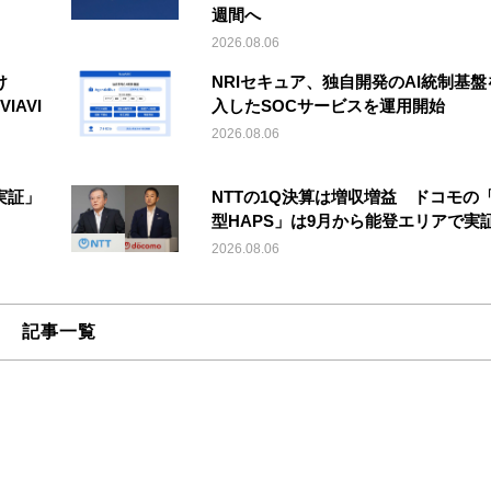
週間へ
2026.08.06
け
NRIセキュア、独自開発のAI統制基盤
IAVI
入したSOCサービスを運用開始
2026.08.06
実証」
NTTの1Q決算は増収増益 ドコモの
型HAPS」は9月から能登エリアで実
2026.08.06
記事一覧