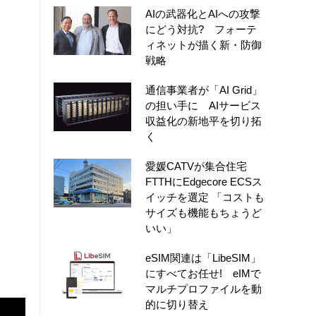
AIの武器化とAIへの攻撃
にどう対抗? フォーテ
ィネットが描く新・防御
戦略
通信事業者が「AI Grid」
の担い手に AIサービス
収益化の新地平を切り拓
く
愛媛CATVが集合住宅
FTTHにEdgecore ECSス
イッチを選定 「コストも
サイズも機能もちょうど
いい」
eSIM関連は「LibeSIM」
にすべてお任せ! eIMで
マルチプロファイルを動
的に切り替え