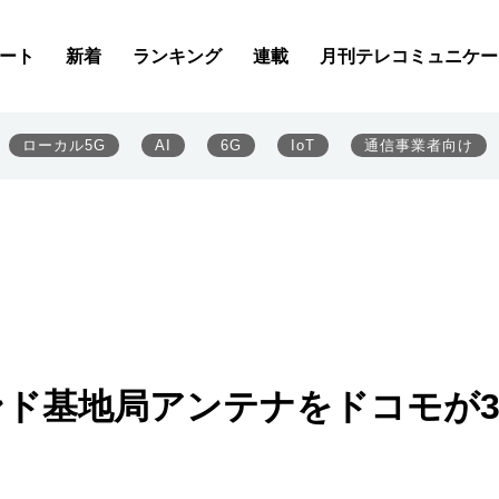
ート
新着
ランキング
連載
月刊テレコミュニケー
ローカル5G
AI
6G
IoT
通信事業者向け
バンド基地局アンテナをドコモが