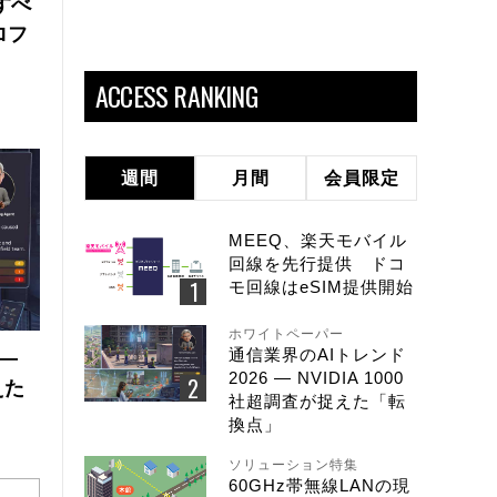
にすべ
ロフ
ACCESS RANKING
週間
月間
会員限定
MEEQ、楽天モバイル
回線を先行提供 ドコ
モ回線はeSIM提供開始
ホワイトペーパー
通信業界のAIトレンド
 ―
2026 ― NVIDIA 1000
えた
社超調査が捉えた「転
換点」
ソリューション特集
60GHz帯無線LANの現