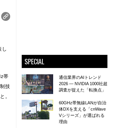
表し
SPECIAL
。
Hz帯
通信業界のAIトレンド
2026 ― NVIDIA 1000社超
抑制技
調査が捉えた「転換点」
こと。
60GHz帯無線LANが自治
体DXを支える「cnWave
Vシリーズ」が選ばれる
理由