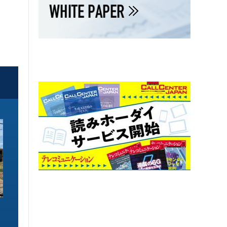
ソリューション特集
ソリューション特集
イーサネットで作るGPUネットワー
6GHz帯Wi-Fiは