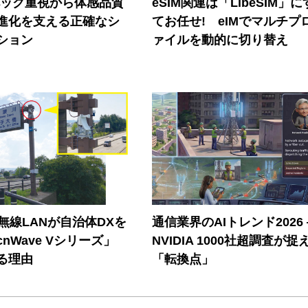
ペック重視から体感品質
eSIM関連は「LibeSIM」
進化を支える正確なシ
てお任せ! eIMでマルチプ
ション
ァイルを動的に切り替え
帯無線LANが自治体DXを
通信業界のAIトレンド2026
nWave Vシリーズ」
NVIDIA 1000社超調査が捉
る理由
「転換点」