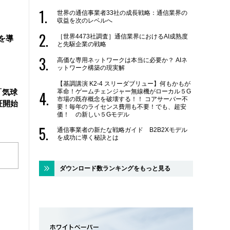
世界の通信事業者33社の成長戦略：通信業界の
収益を次のレベルへ
［世界4473社調査］通信業界におけるAI成熟度
を導
と先駆企業の戦略
高価な専用ネットワークは本当に必要か？ AIネ
ットワーク構築の現実解
【基調講演 K2-4 スリーダブリュー】何もかもが
革命！ゲームチェンジャー無線機がローカル５G
「気球
市場の既存概念を破壊する！！ コアサーバー不
証開始
要！毎年のライセンス費用も不要！でも、超安
価！ の新しい５Gモデル
通信事業者の新たな戦略ガイド B2B2Xモデル
を成功に導く秘訣とは
ダウンロード数ランキングをもっと見る