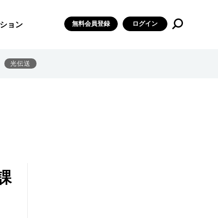
無料会員登録
ログイン
ション
光伝送
課