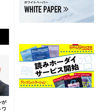
ンが
トワ