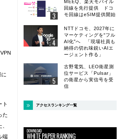
MEEQ、楽天モバイル
回線を先行提供 ドコ
モ回線はeSIM提供開始
NTTドコモ、2027年に
マーケティングを“フル
AI化”へ 「現場社員も
納得の切れ味鋭いAIエ
VPN
ージェント作る」
古野電気、LEO衛星測
位サービス「Pulsar」
際に
の衛星から実信号を受
信
ート
アクセスランキング一覧
った
た、
DOWNLOAD
WHITE PAPER RANKING
ル端