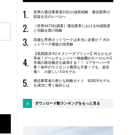
世界の通信事業者33社の成長戦略：通信業界の
収益を次のレベルへ
［世界4473社調査］通信業界におけるAI成熟度
と先駆企業の戦略
高価な専用ネットワークは本当に必要か？ AIネ
ットワーク構築の現実解
【基調講演 K2-4 スリーダブリュー】何もかもが
革命！ゲームチェンジャー無線機がローカル５G
市場の既存概念を破壊する！！ コアサーバー不
要！毎年のライセンス費用も不要！でも、超安
価！ の新しい５Gモデル
通信事業者の新たな戦略ガイド B2B2Xモデル
を成功に導く秘訣とは
ダウンロード数ランキングをもっと見る