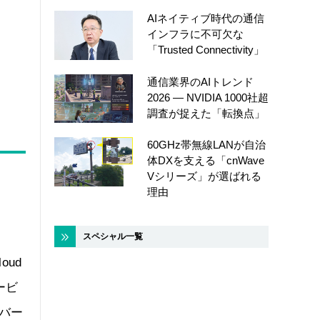
AIネイティブ時代の通信
インフラに不可欠な
「Trusted Connectivity」
通信業界のAIトレンド
2026 ― NVIDIA 1000社超
調査が捉えた「転換点」
60GHz帯無線LANが自治
体DXを支える「cnWave
Vシリーズ」が選ばれる
理由
スペシャル一覧
oud
ービ
ーバー