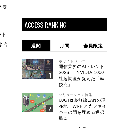
必要
ACCESS RANKING
ット
よう
週間
月間
会員限定
ホワイトペーパー
通信業界のAIトレンド
2026 ― NVIDIA 1000
社超調査が捉えた「転
換点」
ソリューション特集
60GHz帯無線LANの現
在地 Wi-Fiと光ファイ
バーの間を埋める選択
肢に