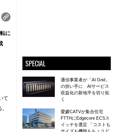
移転に
成
SPECIAL
通信事業者が「AI Grid」
の担い手に AIサービス
。
収益化の新地平を切り拓
用いて
く
る。
愛媛CATVが集合住宅
FTTHにEdgecore ECSス
イッチを選定 「コストも
サイズも機能もちょうど