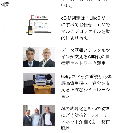
SI関
いい」
設
eSIM関連は「LibeSIM」
にすべてお任せ! eIMで
ット
マルチプロファイルを動
的に切り替え
データ基盤とデジタルツ
インが支えるAI時代の自
律型ネットワーク運用
6Gはスペック重視から体
感品質重視へ 進化を支
える正確なシミュレーシ
ョン
AIの武器化とAIへの攻撃
にどう対抗? フォーテ
ィネットが描く新・防御
戦略