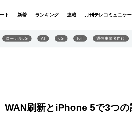
ート
新着
ランキング
連載
月刊テレコミュニケー
ローカル5G
AI
6G
IoT
通信事業者向け
AN刷新とiPhone 5で3つの