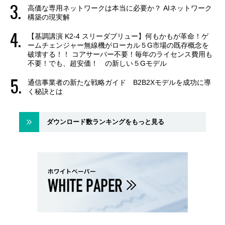
高価な専用ネットワークは本当に必要か？ AIネットワーク
構築の現実解
【基調講演 K2-4 スリーダブリュー】何もかもが革命！ゲ
ームチェンジャー無線機がローカル５G市場の既存概念を
破壊する！！ コアサーバー不要！毎年のライセンス費用も
不要！でも、超安価！ の新しい５Gモデル
通信事業者の新たな戦略ガイド B2B2Xモデルを成功に導
く秘訣とは
ダウンロード数ランキングをもっと見る