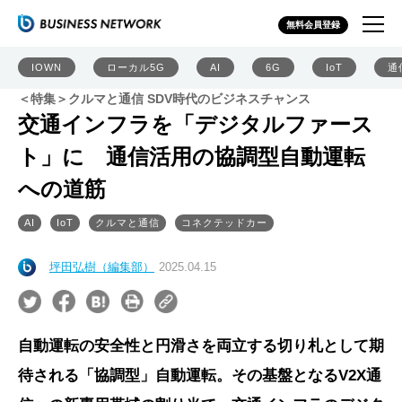
無料会員登録
IOWN
ローカル5G
AI
6G
IoT
通
＜特集＞クルマと通信 SDV時代のビジネスチャンス
交通インフラを「デジタルファース
ト」に 通信活用の協調型自動運転
への道筋
AI
IoT
クルマと通信
コネクテッドカー
坪田弘樹（編集部）
2025.04.15
自動運転の安全性と円滑さを両立する切り札として期
待される「協調型」自動運転。その基盤となるV2X通