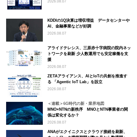
2026.08.07
KDDIの1Q決算は増収増益 データセンターや
AI、金融事業などが好調
2026.08.07
アライドテレシス、三原赤十字病院の院内ネッ
トワークを刷新 少人数運用でも安定稼働を支
援
2026.08.07
ZETAアライアンス、AIとIoTの共創を推進す
る 「Agentic IoT Lab」を設立
2026.08.07
＜連載＞6G時代の新・業界地図
MNO×NTNの新秩序 MNOとNTN事業者の関
係は変化するか？
2026.08.07
ANAがエクイニクスとクラウド接続を刷新、