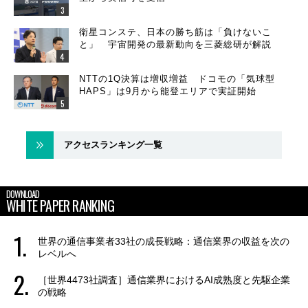
衛星コンステ、日本の勝ち筋は「負けないこ
と」 宇宙開発の最新動向を三菱総研が解説
NTTの1Q決算は増収増益 ドコモの「気球型
HAPS」は9月から能登エリアで実証開始
アクセスランキング一覧
DOWNLOAD
WHITE PAPER RANKING
世界の通信事業者33社の成長戦略：通信業界の収益を次の
レベルへ
［世界4473社調査］通信業界におけるAI成熟度と先駆企業
の戦略