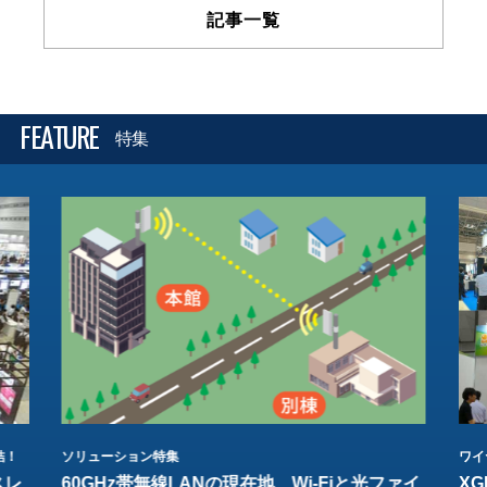
記事一覧
FEATURE
特集
結！
ソリューション特集
ワイ
スレ
60GHz帯無線LANの現在地 Wi-Fiと光ファイ
XG