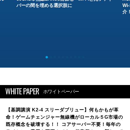
バーの間を埋める選択肢に
W
介
WHITE PAPER
ホワイトペーパー
【基調講演 K2-4 スリーダブリュー】何もかもが革
命！ゲームチェンジャー無線機がローカル５G市場の
既存概念を破壊する！！ コアサーバー不要！毎年の