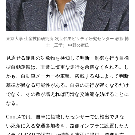
東京大学 生産技術研究所 次世代モビリティ研究センター 教授 博
士（工学） 中野公彦氏
見通せる範囲の対象物を検知して判断・制御を行う自律
型自動運転は、非常に慎重な走行を余儀なくされる。し
かも、自動車メーカーや車種、搭載するAIによって判断
基準が異なる可能性がある。自身の走行が遅くなるだけ
でなく、その数が増えれば円滑な交通流を妨げることに
なる。
CooL4では、自車に搭載したセンサーでは検出できな
い死角に入る交通参加者を、路側インフラに設置したカ
メラ／LiDARで認識した情報を車両に提供。発進や右