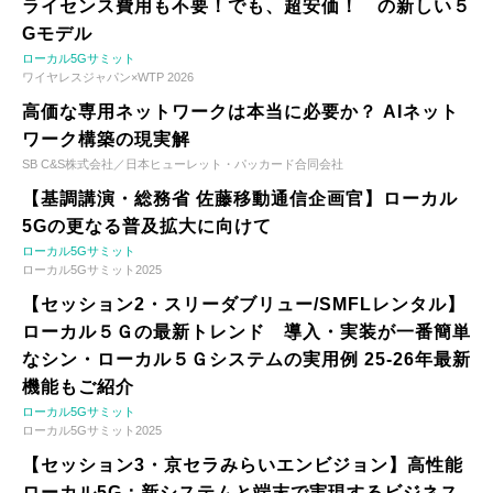
ライセンス費用も不要！でも、超安価！ の新しい５
Gモデル
ローカル5Gサミット
ワイヤレスジャパン×WTP 2026
高価な専用ネットワークは本当に必要か？ AIネット
ワーク構築の現実解
SB C&S株式会社／日本ヒューレット・パッカード合同会社
【基調講演・総務省 佐藤移動通信企画官】ローカル
5Gの更なる普及拡大に向けて
ローカル5Gサミット
ローカル5Gサミット2025
【セッション2・スリーダブリュー/SMFLレンタル】
ローカル５Ｇの最新トレンド 導入・実装が一番簡単
なシン・ローカル５Ｇシステムの実用例 25-26年最新
機能もご紹介
ローカル5Gサミット
ローカル5Gサミット2025
【セッション3・京セラみらいエンビジョン】高性能
ローカル5G：新システムと端末で実現するビジネス