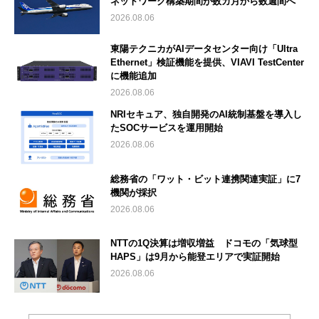
ネットワーク構築期間が数カ月から数週間へ
2026.08.06
東陽テクニカがAIデータセンター向け「Ultra
Ethernet」検証機能を提供、VIAVI TestCenter
に機能追加
2026.08.06
NRIセキュア、独自開発のAI統制基盤を導入し
たSOCサービスを運用開始
2026.08.06
総務省の「ワット・ビット連携関連実証」に7
機関が採択
2026.08.06
NTTの1Q決算は増収増益 ドコモの「気球型
HAPS」は9月から能登エリアで実証開始
2026.08.06