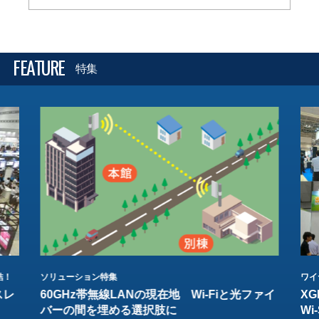
FEATURE
特集
結！
ソリューション特集
ワイ
スレ
60GHz帯無線LANの現在地 Wi-Fiと光ファイ
XG
バーの間を埋める選択肢に
W