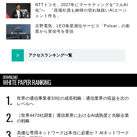
NTTドコモ、2027年にマーケティングを“フルAI
化”へ 「現場社員も納得の切れ味鋭いAIエージ
ェント作る」
古野電気、LEO衛星測位サービス「Pulsar」の衛
星から実信号を受信
アクセスランキング一覧
DOWNLOAD
WHITE PAPER RANKING
世界の通信事業者33社の成長戦略：通信業界の収益を次の
レベルへ
［世界4473社調査］通信業界におけるAI成熟度と先駆企業
の戦略
高価な専用ネットワークは本当に必要か？ AIネットワーク