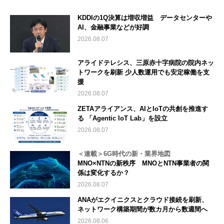
KDDIの1Q決算は増収増益 データセンターや
AI、金融事業などが好調
2026.08.07
アライドテレシス、三原赤十字病院の院内ネッ
トワークを刷新 少人数運用でも安定稼働を支
援
2026.08.07
ZETAアライアンス、AIとIoTの共創を推進す
る 「Agentic IoT Lab」を設立
2026.08.07
＜連載＞6G時代の新・業界地図
MNO×NTNの新秩序 MNOとNTN事業者の関
係は変化するか？
2026.08.07
ANAがエクイニクスとクラウド接続を刷新、
ネットワーク構築期間が数カ月から数週間へ
2026.08.06