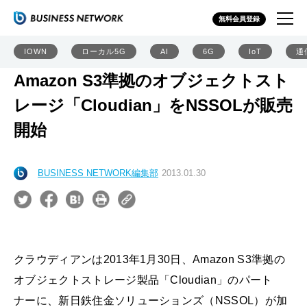
無料会員登録
IOWN
ローカル5G
AI
6G
IoT
通
Amazon S3準拠のオブジェクトスト
レージ「Cloudian」をNSSOLが販売
開始
BUSINESS NETWORK編集部
2013.01.30
クラウディアンは2013年1月30日、Amazon S3準拠の
オブジェクトストレージ製品「Cloudian」のパート
ナーに、新日鉄住金ソリューションズ（NSSOL）が加