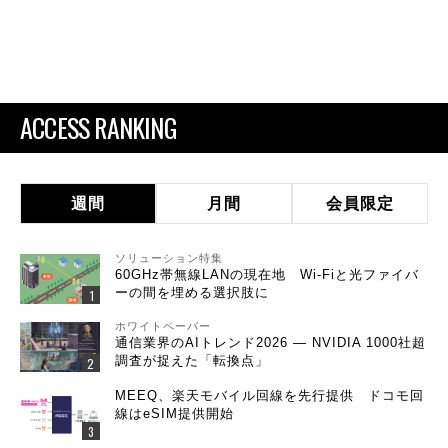
ACCESS RANKING
週間
月間
会員限定
ソリューション特集
60GHz帯無線LANの現在地 Wi-Fiと光ファイバ
ーの間を埋める選択肢に
ホワイトペーパー
通信業界のAIトレンド2026 ― NVIDIA 1000社超
調査が捉えた「転換点」
MEEQ、楽天モバイル回線を先行提供 ドコモ回
線はeSIM提供開始