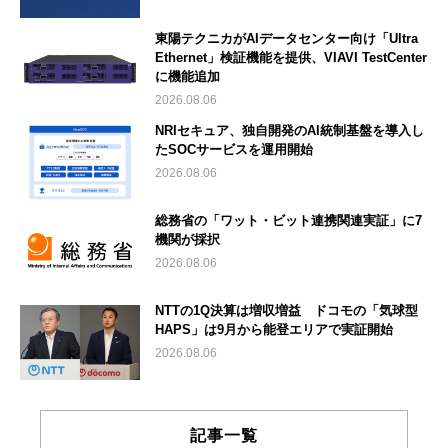
東陽テクニカがAIデータセンター向け「Ultra
Ethernet」検証機能を提供、VIAVI TestCenter
に機能追加
2026.08.06
NRIセキュア、独自開発のAI統制基盤を導入し
たSOCサービスを運用開始
2026.08.06
総務省の「ワット・ビット連携関連実証」に7
機関が採択
2026.08.06
NTTの1Q決算は増収増益 ドコモの「気球型
HAPS」は9月から能登エリアで実証開始
2026.08.06
記事一覧