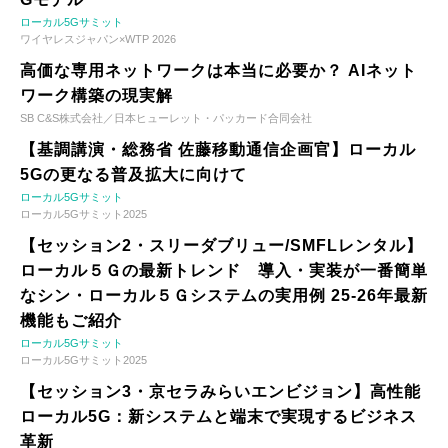
ローカル5Gサミット
ワイヤレスジャパン×WTP 2026
高価な専用ネットワークは本当に必要か？ AIネット
ワーク構築の現実解
SB C&S株式会社／日本ヒューレット・パッカード合同会社
【基調講演・総務省 佐藤移動通信企画官】ローカル
5Gの更なる普及拡大に向けて
ローカル5Gサミット
ローカル5Gサミット2025
【セッション2・スリーダブリュー/SMFLレンタル】
ローカル５Ｇの最新トレンド 導入・実装が一番簡単
なシン・ローカル５Ｇシステムの実用例 25-26年最新
機能もご紹介
ローカル5Gサミット
ローカル5Gサミット2025
【セッション3・京セラみらいエンビジョン】高性能
ローカル5G：新システムと端末で実現するビジネス
革新