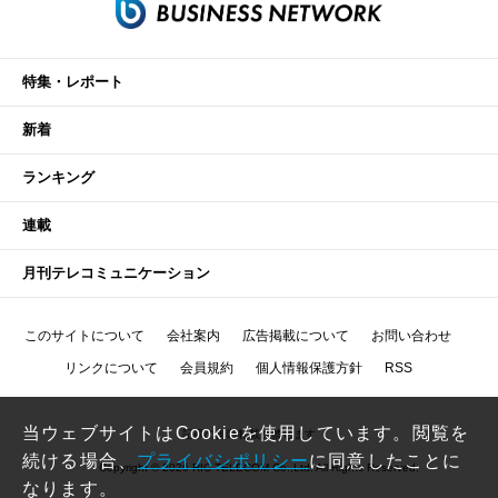
特集・レポート
新着
ランキング
連載
月刊テレコミュニケーション
このサイトについて
会社案内
広告掲載について
お問い合わせ
リンクについて
会員規約
個人情報保護方針
RSS
当ウェブサイトはCookieを使用しています。閲覧を
記事の無断転載を禁じます
続ける場合、
プライバシポリシー
に同意したことに
Copyright © 2026 RIC TELECOM Co.,Ltd. All Rights Reserved.
なります。