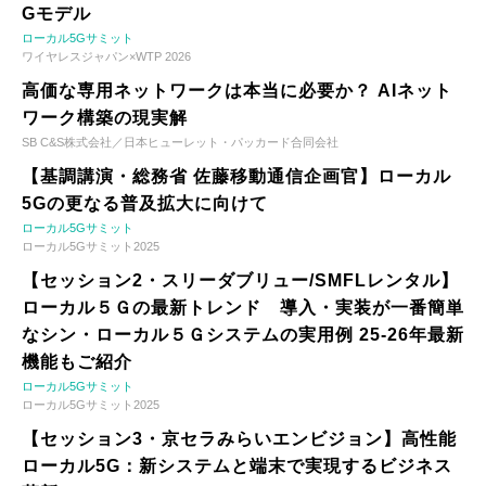
Gモデル
ローカル5Gサミット
ワイヤレスジャパン×WTP 2026
高価な専用ネットワークは本当に必要か？ AIネット
ワーク構築の現実解
SB C&S株式会社／日本ヒューレット・パッカード合同会社
【基調講演・総務省 佐藤移動通信企画官】ローカル
5Gの更なる普及拡大に向けて
ローカル5Gサミット
ローカル5Gサミット2025
【セッション2・スリーダブリュー/SMFLレンタル】
ローカル５Ｇの最新トレンド 導入・実装が一番簡単
なシン・ローカル５Ｇシステムの実用例 25-26年最新
機能もご紹介
ローカル5Gサミット
ローカル5Gサミット2025
【セッション3・京セラみらいエンビジョン】高性能
ローカル5G：新システムと端末で実現するビジネス