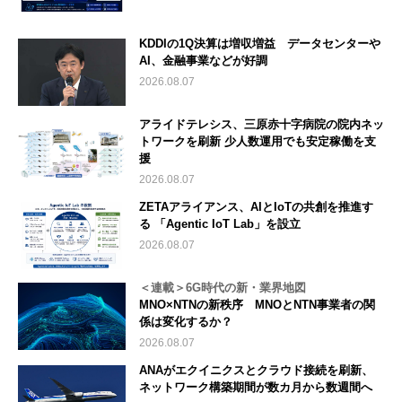
KDDIの1Q決算は増収増益 データセンターや
AI、金融事業などが好調
2026.08.07
アライドテレシス、三原赤十字病院の院内ネッ
トワークを刷新 少人数運用でも安定稼働を支
援
2026.08.07
ZETAアライアンス、AIとIoTの共創を推進す
る 「Agentic IoT Lab」を設立
2026.08.07
＜連載＞6G時代の新・業界地図
MNO×NTNの新秩序 MNOとNTN事業者の関
係は変化するか？
2026.08.07
ANAがエクイニクスとクラウド接続を刷新、
ネットワーク構築期間が数カ月から数週間へ