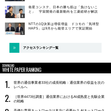
衛星コンステ、日本の勝ち筋は「負けないこ
と」 宇宙開発の最新動向を三菱総研が解説
NTTの1Q決算は増収増益 ドコモの「気球型
HAPS」は9月から能登エリアで実証開始
アクセスランキング一覧
DOWNLOAD
WHITE PAPER RANKING
世界の通信事業者33社の成長戦略：通信業界の収益を次の
レベルへ
［世界4473社調査］通信業界におけるAI成熟度と先駆企業
の戦略
高価な専用ネットワークは本当に必要か？ AIネットワーク