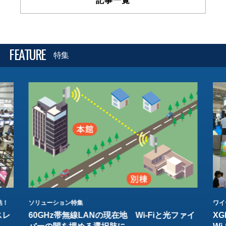
記事一覧
FEATURE
特集
結！
ソリューション特集
ワイ
スレ
60GHz帯無線LANの現在地 Wi-Fiと光ファイ
XG