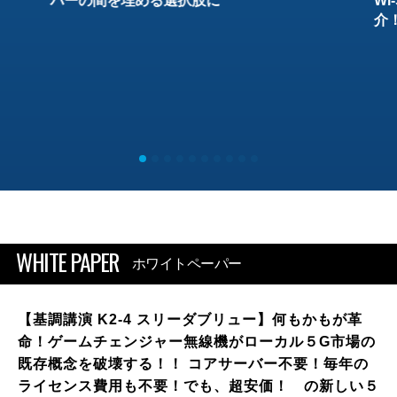
バーの間を埋める選択肢に
W
介
WHITE PAPER
ホワイトペーパー
【基調講演 K2-4 スリーダブリュー】何もかもが革
命！ゲームチェンジャー無線機がローカル５G市場の
既存概念を破壊する！！ コアサーバー不要！毎年の
ライセンス費用も不要！でも、超安価！ の新しい５