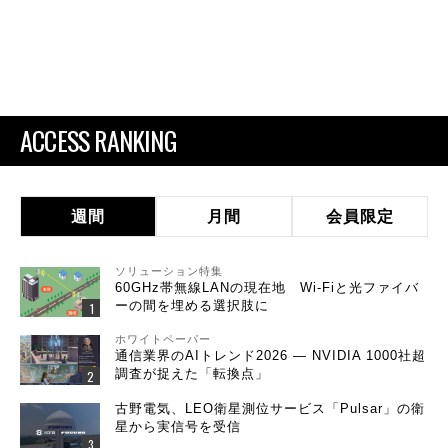
ACCESS RANKING
週間
月間
会員限定
ソリューション特集
60GHz帯無線LANの現在地 Wi-Fiと光ファイバ
ーの間を埋める選択肢に
ホワイトペーパー
通信業界のAIトレンド2026 ― NVIDIA 1000社超
調査が捉えた「転換点」
古野電気、LEO衛星測位サービス「Pulsar」の衛
星から実信号を受信