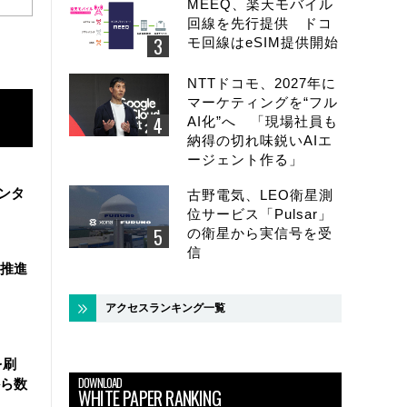
MEEQ、楽天モバイル
回線を先行提供 ドコ
モ回線はeSIM提供開始
NTTドコモ、2027年に
マーケティングを“フル
AI化”へ 「現場社員も
納得の切れ味鋭いAIエ
ージェント作る」
ンタ
古野電気、LEO衛星測
位サービス「Pulsar」
の衛星から実信号を受
信
を推進
アクセスランキング一覧
を刷
DOWNLOAD
ら数
WHITE PAPER RANKING