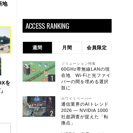
新地
ACCESS RANKING
週間
月間
会員限定
ソリューション特集
60GHz帯無線LANの現
在地 Wi-Fiと光ファイ
バーの間を埋める選択
DXを
肢に
ズ」
ホワイトペーパー
通信業界のAIトレンド
2026 ― NVIDIA 1000
社超調査が捉えた「転
換点」