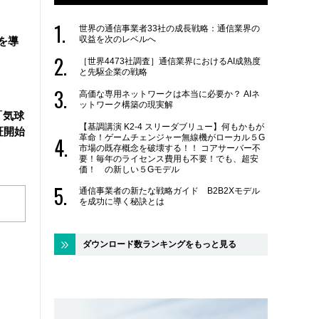
世界の通信事業者33社の成長戦略：通信業界の
収益を次のレベルへ
を導
［世界4473社調査］通信業界におけるAI成熟度
と先駆企業の戦略
高価な専用ネットワークは本当に必要か？ AIネ
ットワーク構築の現実解
「気球
【基調講演 K2-4 スリーダブリュー】何もかもが
証開始
革命！ゲームチェンジャー無線機がローカル５G
市場の既存概念を破壊する！！ コアサーバー不
要！毎年のライセンス費用も不要！でも、超安
価！ の新しい５Gモデル
通信事業者の新たな戦略ガイド B2B2Xモデル
を成功に導く秘訣とは
ダウンロード数ランキングをもっと見る