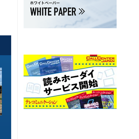
ソリューション特集
ソリューション特集
イーサネットで作るGPUネットワー
6GHz帯Wi-Fiは
ク 間近に迫る1.6TbE時代とローカ
末」で Wi-Fi 7