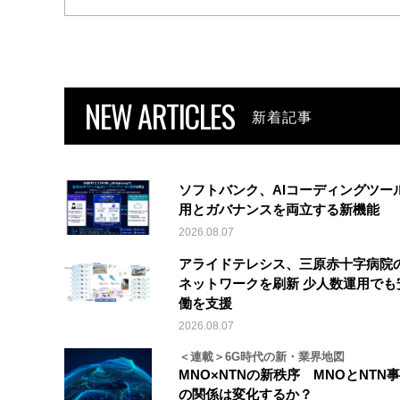
NEW ARTICLES
新着記事
ソフトバンク、AIコーディングツー
用とガバナンスを両立する新機能
2026.08.07
アライドテレシス、三原赤十字病院
ネットワークを刷新 少人数運用でも
働を支援
2026.08.07
＜連載＞6G時代の新・業界地図
MNO×NTNの新秩序 MNOとNTN
の関係は変化するか？