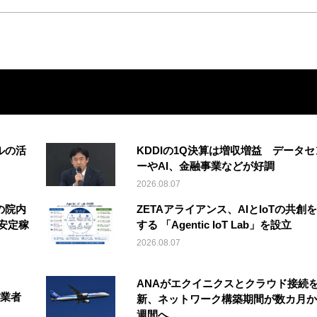
ルの活
KDDIの1Q決算は増収増益 データセ
ーやAI、金融事業などが好調
2026.08.07
の院内
ZETAアライアンス、AIとIoTの共創
安定稼
する 「Agentic IoT Lab」を設立
2026.08.07
ANAがエクイニクスとクラウド接続
事業者
新、ネットワーク構築期間が数カ月か
週間へ