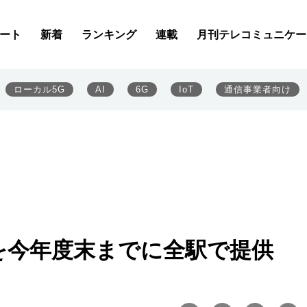
ート
新着
ランキング
連載
月刊テレコミュニケー
ローカル5G
AI
6G
IoT
通信事業者向け
を今年度末までに全駅で提供