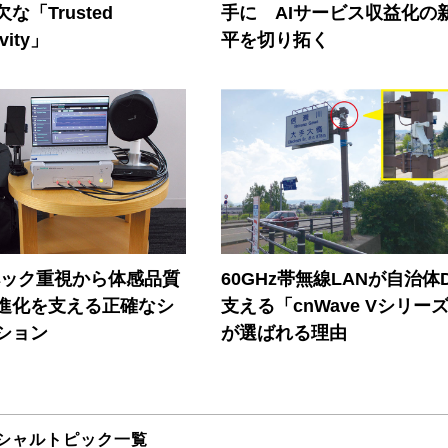
な「Trusted
手に AIサービス収益化の
vity」
平を切り拓く
ペック重視から体感品質
60GHz帯無線LANが自治体
進化を支える正確なシ
支える「cnWave Vシリー
ション
が選ばれる理由
シャルトピック一覧