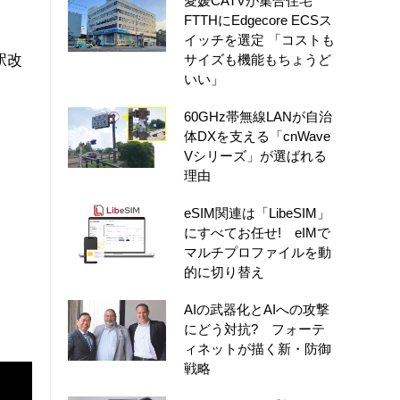
愛媛CATVが集合住宅
FTTHにEdgecore ECSス
イッチを選定 「コストも
駅改
サイズも機能もちょうど
いい」
60GHz帯無線LANが自治
体DXを支える「cnWave
Vシリーズ」が選ばれる
理由
eSIM関連は「LibeSIM」
にすべてお任せ! eIMで
マルチプロファイルを動
的に切り替え
AIの武器化とAIへの攻撃
にどう対抗? フォーテ
ィネットが描く新・防御
戦略