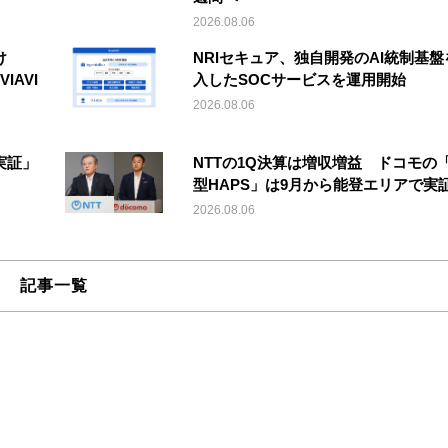
2026.08.06
け
NRIセキュア、独自開発のAI統制基盤
IAVI
入したSOCサービスを運用開始
2026.08.06
実証」
NTTの1Q決算は増収増益 ドコモの
型HAPS」は9月から能登エリアで実
2026.08.06
記事一覧