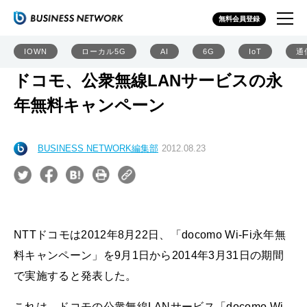
無料会員登録
IOWN
ローカル5G
AI
6G
IoT
通
ドコモ、公衆無線LANサービスの永
年無料キャンペーン
BUSINESS NETWORK編集部
2012.08.23
NTTドコモは2012年8月22日、「docomo Wi-Fi永年無
料キャンペーン」を9月1日から2014年3月31日の期間
で実施すると発表した。
これは、ドコモの公衆無線LANサービス「docomo Wi-