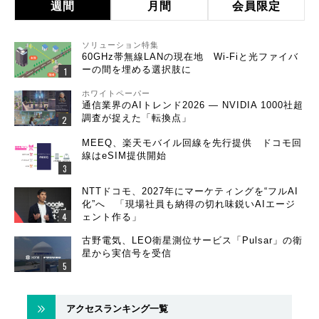
週間
月間
会員限定
ソリューション特集
60GHz帯無線LANの現在地 Wi-Fiと光ファイバ
ーの間を埋める選択肢に
ホワイトペーパー
通信業界のAIトレンド2026 ― NVIDIA 1000社超
調査が捉えた「転換点」
MEEQ、楽天モバイル回線を先行提供 ドコモ回
線はeSIM提供開始
NTTドコモ、2027年にマーケティングを“フルAI
化”へ 「現場社員も納得の切れ味鋭いAIエージ
ェント作る」
古野電気、LEO衛星測位サービス「Pulsar」の衛
星から実信号を受信
アクセスランキング一覧