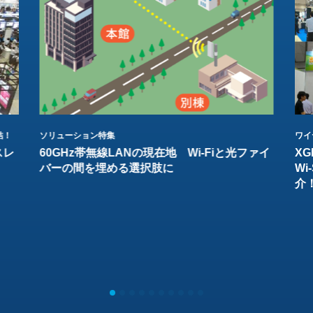
結！
ソリューション特集
ワイ
スレ
60GHz帯無線LANの現在地 Wi-Fiと光ファイ
XG
バーの間を埋める選択肢に
W
介