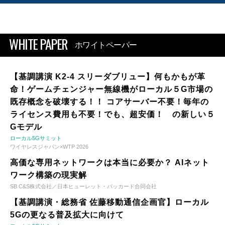
WHITE PAPER
ホワイトペーパー
【基調講演 K2-4 スリーダブリュー】何もかもが革
命！ゲームチェンジャー無線機がローカル５G市場の
既存概念を破壊する！！ コアサーバー不要！毎年の
ライセンス費用も不要！でも、超安価！ の新しい５
Gモデル
ローカル5Gサミット
ワイヤレスジャパン×WTP 2026
高価な専用ネットワークは本当に必要か？ AIネット
ワーク構築の現実解
SB C&S株式会社／日本ヒューレット・パッカード合同会社
【基調講演・総務省 佐藤移動通信企画官】ローカル
5Gの更なる普及拡大に向けて