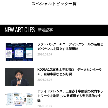
スペシャルトピック一覧
NEW ARTICLES
新着記事
ソフトバンク、AIコーディングツールの活用と
ガバナンスを両立する新機能
2026.08.07
KDDIの1Q決算は増収増益 データセンターや
AI、金融事業などが好調
2026.08.07
アライドテレシス、三原赤十字病院の院内ネッ
トワークを刷新 少人数運用でも安定稼働を支
援
2026.08.07