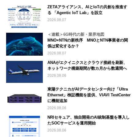
ZETAアライアンス、AIとIoTの共創を推進す
る 「Agentic IoT Lab」を設立
2026.08.07
＜連載＞6G時代の新・業界地図
MNO×NTNの新秩序 MNOとNTN事業者の関
係は変化するか？
2026.08.07
ANAがエクイニクスとクラウド接続を刷新、
ネットワーク構築期間が数カ月から数週間へ
2026.08.06
東陽テクニカがAIデータセンター向け「Ultra
Ethernet」検証機能を提供、VIAVI TestCenter
に機能追加
2026.08.06
NRIセキュア、独自開発のAI統制基盤を導入し
たSOCサービスを運用開始
2026.08.06