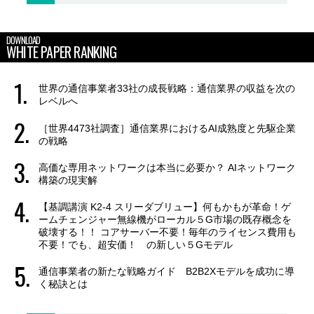
DOWNLOAD
WHITE PAPER RANKING
世界の通信事業者33社の成長戦略：通信業界の収益を次の
レベルへ
［世界4473社調査］通信業界におけるAI成熟度と先駆企業
の戦略
高価な専用ネットワークは本当に必要か？ AIネットワーク
構築の現実解
【基調講演 K2-4 スリーダブリュー】何もかもが革命！ゲ
ームチェンジャー無線機がローカル５G市場の既存概念を
破壊する！！ コアサーバー不要！毎年のライセンス費用も
不要！でも、超安価！ の新しい５Gモデル
通信事業者の新たな戦略ガイド B2B2Xモデルを成功に導
く秘訣とは