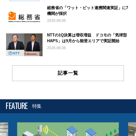
総務省の「ワット・ビット連携関連実証」に7
機関が採択
2026.08.06
NTTの1Q決算は増収増益 ドコモの「気球型
HAPS」は9月から能登エリアで実証開始
2026.08.06
記事一覧
FEATURE
特集