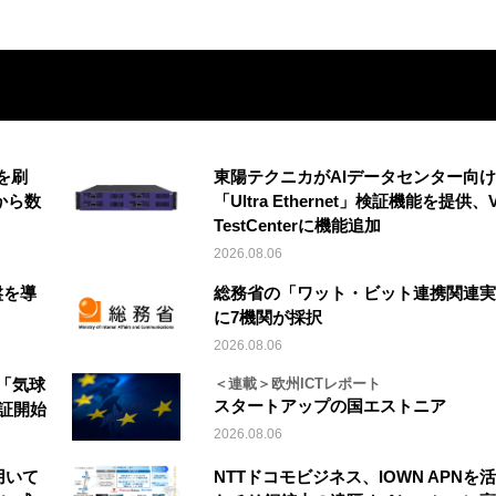
を刷
東陽テクニカがAIデータセンター向け
から数
「Ultra Ethernet」検証機能を提供、V
TestCenterに機能追加
2026.08.06
盤を導
総務省の「ワット・ビット連携関連実
に7機関が採択
2026.08.06
「気球
＜連載＞欧州ICTレポート
スタートアップの国エストニア
実証開始
2026.08.06
を用いて
NTTドコモビジネス、IOWN APNを