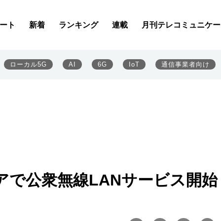
ート
新着
ランキング
連載
月刊テレコミュニケー
ローカル5G
AI
6G
IoT
通信事業者向け
リアで公衆無線LANサービス開始