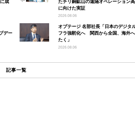
縦に成
たチリ銅鉱山の遠隔オペレーション高
に向けた実証
2026.08.06
オプテージ 名部社長「日本のデジタ
アップデー
フラ強靭化へ 関西から全国、海外へ
たく」
2026.08.06
記事一覧