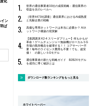
度化
世界の通信事業者33社の成長戦略：通信業界の
収益を次のレベルへ
［世界4473社調査］通信業界におけるAI成熟度
と先駆企業の戦略
ルイン
羽ば
高価な専用ネットワークは本当に必要か？ AIネ
ットワーク構築の現実解
【基調講演 K2-4 スリーダブリュー】何もかもが
革命！ゲームチェンジャー無線機がローカル５G
市場の既存概念を破壊する！！ コアサーバー不
要！毎年のライセンス費用も不要！でも、超安
価！ の新しい５Gモデル
通信事業者の新たな戦略ガイド B2B2Xモデル
を成功に導く秘訣とは
ダウンロード数ランキングをもっと見る