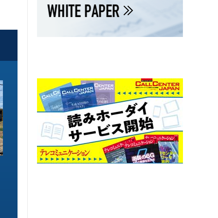
ソリューション特集
ソリューション特集
イーサネットで作るGPUネットワー
6GHz帯Wi-Fiは
ク 間近に迫る1.6TbE時代とローカ
末」で Wi-Fi 7
ルLLMに備えを
こう