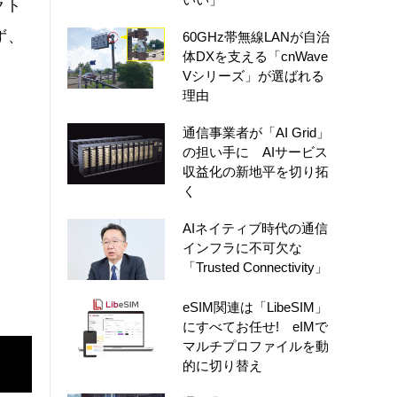
クト
ず、
60GHz帯無線LANが自治
体DXを支える「cnWave
Vシリーズ」が選ばれる
理由
通信事業者が「AI Grid」
の担い手に AIサービス
収益化の新地平を切り拓
く
AIネイティブ時代の通信
インフラに不可欠な
「Trusted Connectivity」
eSIM関連は「LibeSIM」
にすべてお任せ! eIMで
マルチプロファイルを動
的に切り替え