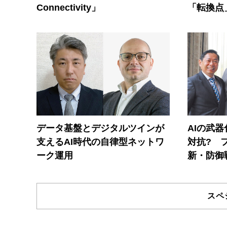
Connectivity」
「転換点
データ基盤とデジタルツインが
AIの武
支えるAI時代の自律型ネットワ
対抗? 
ーク運用
新・防御
スペ