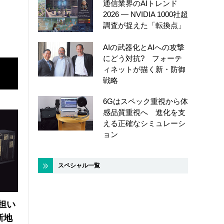
通信業界のAIトレンド
2026 ― NVIDIA 1000社超
調査が捉えた「転換点」
AIの武器化とAIへの攻撃
にどう対抗? フォーテ
ィネットが描く新・防御
戦略
6Gはスペック重視から体
感品質重視へ 進化を支
える正確なシミュレーシ
ョン
スペシャル一覧
の担い
新地