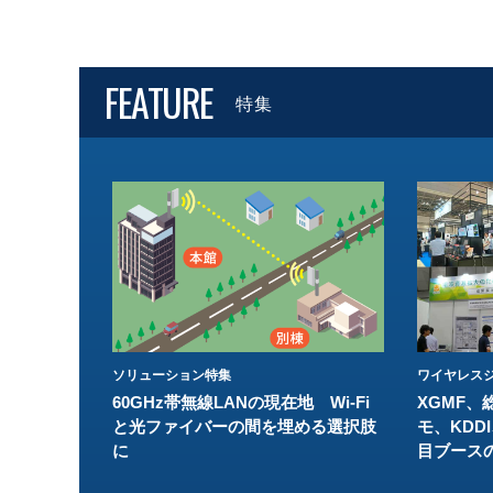
FEATURE
特集
ソリューション特集
ワイヤレスジ
60GHz帯無線LANの現在地 Wi-Fi
XGMF、
と光ファイバーの間を埋める選択肢
モ、KDDI
に
目ブース