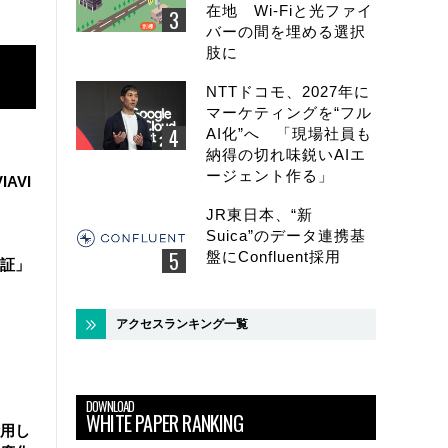
在地 Wi-Fiと光ファイ
バーの間を埋める選択
肢に
NTTドコモ、2027年に
マーケティングを“フル
AI化”へ 「現場社員も
納得の切れ味鋭いAIエ
ージェント作る」
IAVI
JR東日本、“新
Suica”のデータ連携基
盤にConfluent採用
証」
アクセスランキング一覧
DOWNLOAD
WHITE PAPER RANKING
活用し