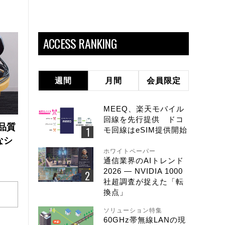
ACCESS RANKING
週間
月間
会員限定
MEEQ、楽天モバイル
回線を先行提供 ドコ
品質
モ回線はeSIM提供開始
なシ
ホワイトペーパー
通信業界のAIトレンド
2026 ― NVIDIA 1000
社超調査が捉えた「転
換点」
ソリューション特集
60GHz帯無線LANの現