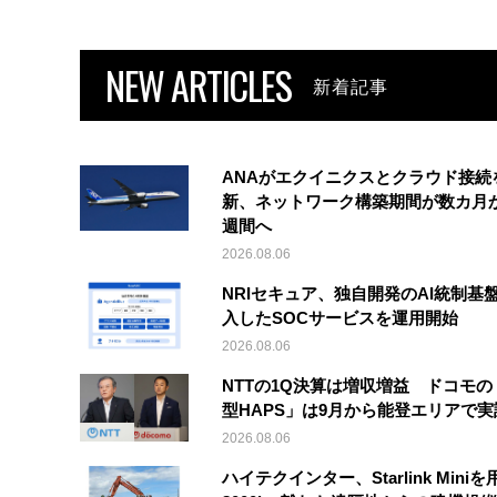
NEW ARTICLES
新着記事
ANAがエクイニクスとクラウド接続
新、ネットワーク構築期間が数カ月
週間へ
2026.08.06
NRIセキュア、独自開発のAI統制基
入したSOCサービスを運用開始
2026.08.06
NTTの1Q決算は増収増益 ドコモの
型HAPS」は9月から能登エリアで
2026.08.06
ハイテクインター、Starlink Mini