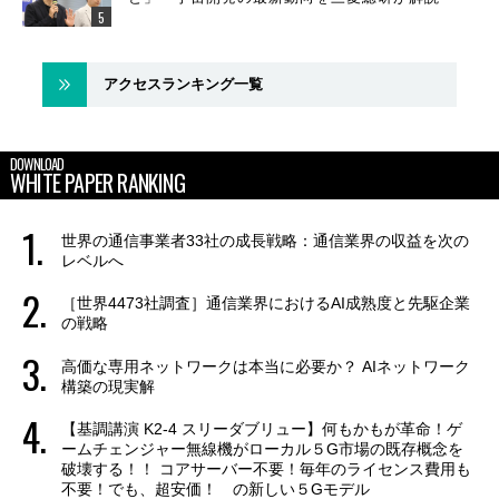
アクセスランキング一覧
DOWNLOAD
WHITE PAPER RANKING
世界の通信事業者33社の成長戦略：通信業界の収益を次の
レベルへ
［世界4473社調査］通信業界におけるAI成熟度と先駆企業
の戦略
高価な専用ネットワークは本当に必要か？ AIネットワーク
構築の現実解
【基調講演 K2-4 スリーダブリュー】何もかもが革命！ゲ
ームチェンジャー無線機がローカル５G市場の既存概念を
破壊する！！ コアサーバー不要！毎年のライセンス費用も
不要！でも、超安価！ の新しい５Gモデル