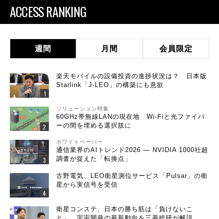
ACCESS RANKING
週間
月間
会員限定
楽天モバイルの設備投資の進捗状況は？ 日本版
Starlink「J-LEO」の構築にも意欲
ソリューション特集
60GHz帯無線LANの現在地 Wi-Fiと光ファイバ
ーの間を埋める選択肢に
ホワイトペーパー
通信業界のAIトレンド2026 ― NVIDIA 1000社超
調査が捉えた「転換点」
古野電気、LEO衛星測位サービス「Pulsar」の衛
星から実信号を受信
衛星コンステ、日本の勝ち筋は「負けないこ
と」 宇宙開発の最新動向を三菱総研が解説