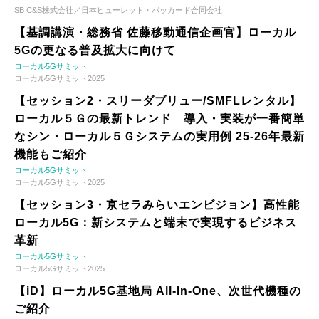
SB C&S株式会社／日本ヒューレット・パッカード合同会社
【基調講演・総務省 佐藤移動通信企画官】ローカル
5Gの更なる普及拡大に向けて
ローカル5Gサミット
ローカル5Gサミット2025
【セッション2・スリーダブリュー/SMFLレンタル】
ローカル５Ｇの最新トレンド 導入・実装が一番簡単
なシン・ローカル５Ｇシステムの実用例 25-26年最新
機能もご紹介
ローカル5Gサミット
ローカル5Gサミット2025
【セッション3・京セラみらいエンビジョン】高性能
ローカル5G：新システムと端末で実現するビジネス
革新
ローカル5Gサミット
ローカル5Gサミット2025
【iD】ローカル5G基地局 All-In-One、次世代機種の
ご紹介