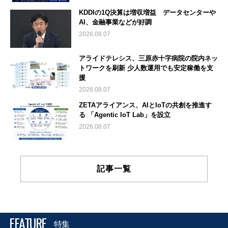
KDDIの1Q決算は増収増益 データセンターや
AI、金融事業などが好調
2026.08.07
アライドテレシス、三原赤十字病院の院内ネッ
トワークを刷新 少人数運用でも安定稼働を支
援
2026.08.07
ZETAアライアンス、AIとIoTの共創を推進す
る 「Agentic IoT Lab」を設立
2026.08.07
記事一覧
FEATURE
特集