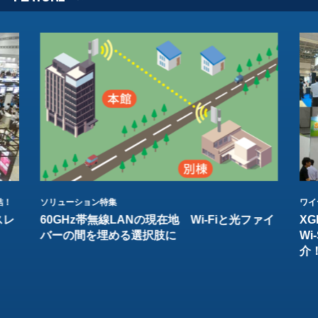
結！
ソリューション特集
ワイ
スレ
60GHz帯無線LANの現在地 Wi-Fiと光ファイ
XG
バーの間を埋める選択肢に
W
介