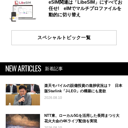
eSIM関連は「LibeSIM」にすべてお
任せ! eIMでマルチプロファイルを
動的に切り替え
スペシャルトピック一覧
NEW ARTICLES
新着記事
楽天モバイルの設備投資の進捗状況は？ 日本
版Starlink「J-LEO」の構築にも意欲
2026.08.10
NTT東、ローカル5Gを活用した長岡まつり大
花火大会の4Kライブ配信を実現
2026.08.10