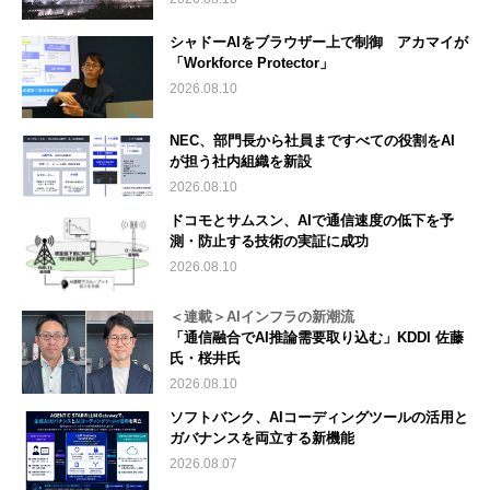
シャドーAIをブラウザー上で制御 アカマイが
「Workforce Protector」
2026.08.10
NEC、部門長から社員まですべての役割をAI
が担う社内組織を新設
2026.08.10
ドコモとサムスン、AIで通信速度の低下を予
測・防止する技術の実証に成功
2026.08.10
＜連載＞AIインフラの新潮流
「通信融合でAI推論需要取り込む」KDDI 佐藤
氏・桜井氏
2026.08.10
ソフトバンク、AIコーディングツールの活用と
ガバナンスを両立する新機能
2026.08.07