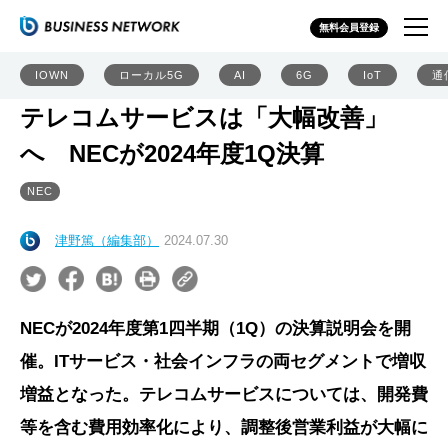
無料会員登録
IOWN
ローカル5G
AI
6G
IoT
通
テレコムサービスは「大幅改善」
へ NECが2024年度1Q決算
NEC
津野篤（編集部）
2024.07.30
NECが2024年度第1四半期（1Q）の決算説明会を開
催。ITサービス・社会インフラの両セグメントで増収
増益となった。テレコムサービスについては、開発費
等を含む費用効率化により、調整後営業利益が大幅に