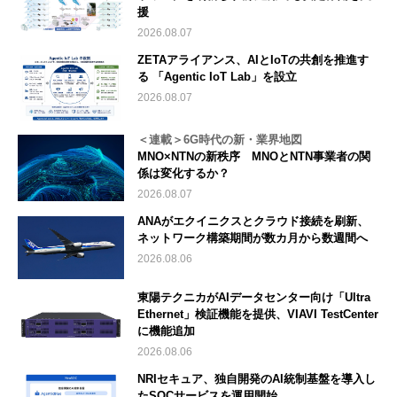
援
2026.08.07
ZETAアライアンス、AIとIoTの共創を推進す
る 「Agentic IoT Lab」を設立
2026.08.07
＜連載＞6G時代の新・業界地図
MNO×NTNの新秩序 MNOとNTN事業者の関
係は変化するか？
2026.08.07
ANAがエクイニクスとクラウド接続を刷新、
ネットワーク構築期間が数カ月から数週間へ
2026.08.06
東陽テクニカがAIデータセンター向け「Ultra
Ethernet」検証機能を提供、VIAVI TestCenter
に機能追加
2026.08.06
NRIセキュア、独自開発のAI統制基盤を導入し
たSOCサービスを運用開始