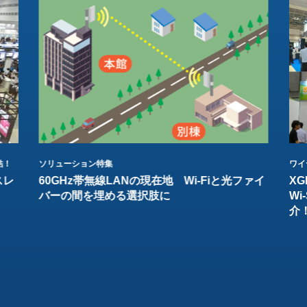
結！
ソリューション特集
ワイ
スレ
60GHz帯無線LANの現在地 Wi-Fiと光ファイ
XG
バーの間を埋める選択肢に
W
介