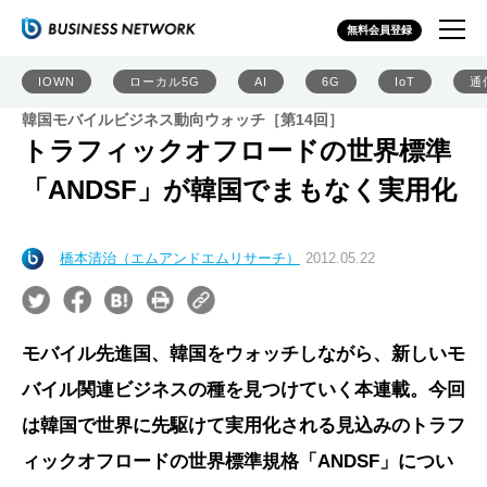
無料会員登録
IOWN
ローカル5G
AI
6G
IoT
通
韓国モバイルビジネス動向ウォッチ［第14回］
トラフィックオフロードの世界標準
「ANDSF」が韓国でまもなく実用化
橋本清治（エムアンドエムリサーチ）
2012.05.22
モバイル先進国、韓国をウォッチしながら、新しいモ
バイル関連ビジネスの種を見つけていく本連載。今回
は韓国で世界に先駆けて実用化される見込みのトラフ
ィックオフロードの世界標準規格「ANDSF」につい