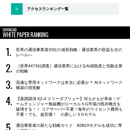
アクセスランキング一覧
DOWNLOAD
WHITE PAPER RANKING
世界の通信事業者33社の成長戦略：通信業界の収益を次の
レベルへ
［世界4473社調査］通信業界におけるAI成熟度と先駆企業
の戦略
高価な専用ネットワークは本当に必要か？ AIネットワーク
構築の現実解
【基調講演 K2-4 スリーダブリュー】何もかもが革命！ゲ
ームチェンジャー無線機がローカル５G市場の既存概念を
破壊する！！ コアサーバー不要！毎年のライセンス費用も
不要！でも、超安価！ の新しい５Gモデル
通信事業者の新たな戦略ガイド B2B2Xモデルを成功に導