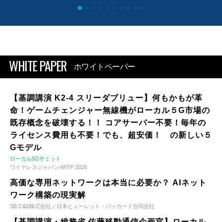
WHITE PAPER
ホワイトペーパー
【基調講演 K2-4 スリーダブリュー】何もかもが革
命！ゲームチェンジャー無線機がローカル５G市場の
既存概念を破壊する！！ コアサーバー不要！毎年の
ライセンス費用も不要！でも、超安価！ の新しい５
Gモデル
ローカル5Gサミット
ワイヤレスジャパン×WTP 2026
高価な専用ネットワークは本当に必要か？ AIネット
ワーク構築の現実解
SB C&S株式会社／日本ヒューレット・パッカード合同会社
【基調講演・総務省 佐藤移動通信企画官】ローカル