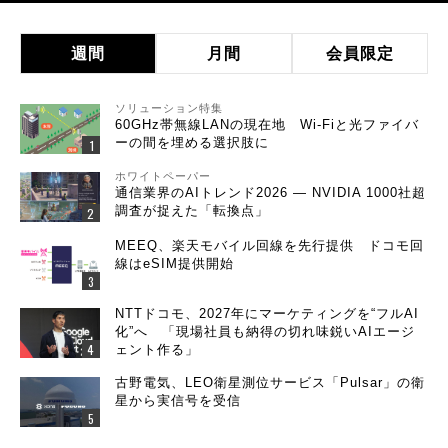
週間
月間
会員限定
ソリューション特集
60GHz帯無線LANの現在地 Wi-Fiと光ファイバ
ーの間を埋める選択肢に
ホワイトペーパー
通信業界のAIトレンド2026 ― NVIDIA 1000社超
調査が捉えた「転換点」
MEEQ、楽天モバイル回線を先行提供 ドコモ回
線はeSIM提供開始
NTTドコモ、2027年にマーケティングを“フルAI
化”へ 「現場社員も納得の切れ味鋭いAIエージ
ェント作る」
古野電気、LEO衛星測位サービス「Pulsar」の衛
星から実信号を受信