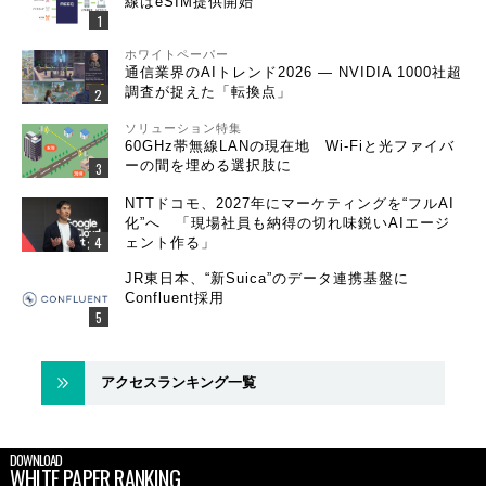
線はeSIM提供開始
ホワイトペーパー
通信業界のAIトレンド2026 ― NVIDIA 1000社超
調査が捉えた「転換点」
ソリューション特集
60GHz帯無線LANの現在地 Wi-Fiと光ファイバ
ーの間を埋める選択肢に
NTTドコモ、2027年にマーケティングを“フルAI
化”へ 「現場社員も納得の切れ味鋭いAIエージ
ェント作る」
JR東日本、“新Suica”のデータ連携基盤に
Confluent採用
アクセスランキング一覧
DOWNLOAD
WHITE PAPER RANKING