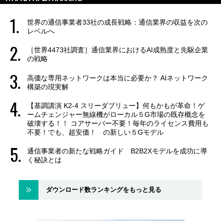
世界の通信事業者33社の成長戦略：通信業界の収益を次の
レベルへ
［世界4473社調査］通信業界におけるAI成熟度と先駆企業
の戦略
高価な専用ネットワークは本当に必要か？ AIネットワーク
構築の現実解
【基調講演 K2-4 スリーダブリュー】何もかもが革命！ゲ
ームチェンジャー無線機がローカル５G市場の既存概念を
破壊する！！ コアサーバー不要！毎年のライセンス費用も
不要！でも、超安価！ の新しい５Gモデル
通信事業者の新たな戦略ガイド B2B2Xモデルを成功に導
く秘訣とは
ダウンロード数ランキングをもっと見る