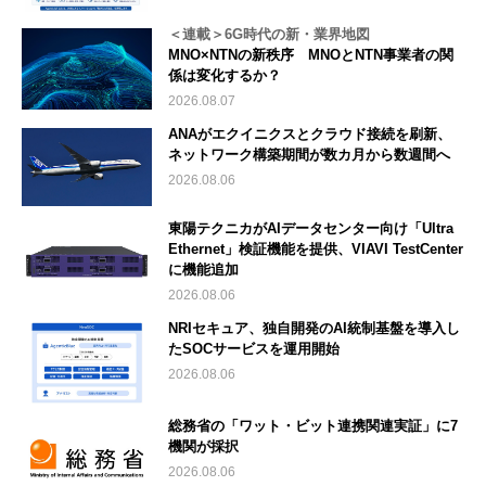
＜連載＞6G時代の新・業界地図
MNO×NTNの新秩序 MNOとNTN事業者の関
係は変化するか？
2026.08.07
ANAがエクイニクスとクラウド接続を刷新、
ネットワーク構築期間が数カ月から数週間へ
2026.08.06
東陽テクニカがAIデータセンター向け「Ultra
Ethernet」検証機能を提供、VIAVI TestCenter
に機能追加
2026.08.06
NRIセキュア、独自開発のAI統制基盤を導入し
たSOCサービスを運用開始
2026.08.06
総務省の「ワット・ビット連携関連実証」に7
機関が採択
2026.08.06