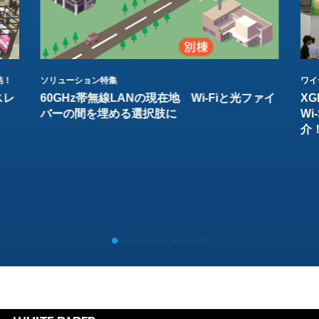
結！
ソリューション特集
ワイ
スレ
60GHz帯無線LANの現在地 Wi-Fiと光ファイ
XG
バーの間を埋める選択肢に
W
介