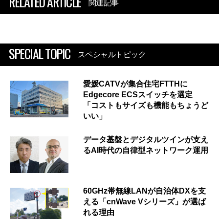
RELATED ARTICLE
関連記事
SPECIAL TOPIC
スペシャルトピック
愛媛CATVが集合住宅FTTHに
Edgecore ECSスイッチを選定
「コストもサイズも機能もちょうど
いい」
データ基盤とデジタルツインが支え
るAI時代の自律型ネットワーク運用
60GHz帯無線LANが自治体DXを支
える「cnWave Vシリーズ」が選ば
れる理由