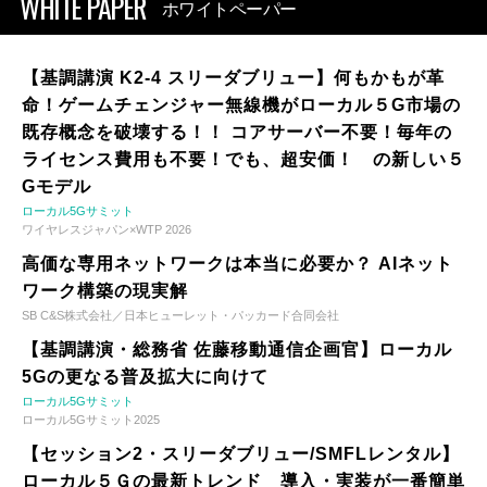
WHITE PAPER
ホワイトペーパー
【基調講演 K2-4 スリーダブリュー】何もかもが革
命！ゲームチェンジャー無線機がローカル５G市場の
既存概念を破壊する！！ コアサーバー不要！毎年の
ライセンス費用も不要！でも、超安価！ の新しい５
Gモデル
ローカル5Gサミット
ワイヤレスジャパン×WTP 2026
高価な専用ネットワークは本当に必要か？ AIネット
ワーク構築の現実解
SB C&S株式会社／日本ヒューレット・パッカード合同会社
【基調講演・総務省 佐藤移動通信企画官】ローカル
5Gの更なる普及拡大に向けて
ローカル5Gサミット
ローカル5Gサミット2025
【セッション2・スリーダブリュー/SMFLレンタル】
ローカル５Ｇの最新トレンド 導入・実装が一番簡単