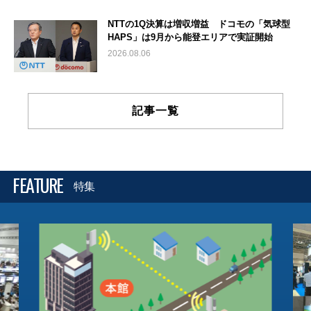
NTTの1Q決算は増収増益 ドコモの「気球型
HAPS」は9月から能登エリアで実証開始
2026.08.06
記事一覧
FEATURE
特集