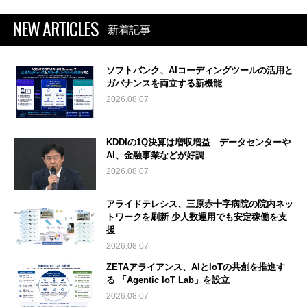
NEW ARTICLES
新着記事
ソフトバンク、AIコーディングツールの活用と
ガバナンスを両立する新機能
2026.08.07
KDDIの1Q決算は増収増益 データセンターや
AI、金融事業などが好調
2026.08.07
アライドテレシス、三原赤十字病院の院内ネッ
トワークを刷新 少人数運用でも安定稼働を支
援
2026.08.07
ZETAアライアンス、AIとIoTの共創を推進す
る 「Agentic IoT Lab」を設立
2026.08.07