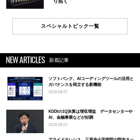
り拓く
スペシャルトピック一覧
NEW ARTICLES
新着記事
ソフトバンク、AIコーディングツールの活用と
ガバナンスを両立する新機能
2026.08.07
KDDIの1Q決算は増収増益 データセンターや
AI、金融事業などが好調
2026.08.07
アライドテレシス、三原赤十字病院の院内ネッ