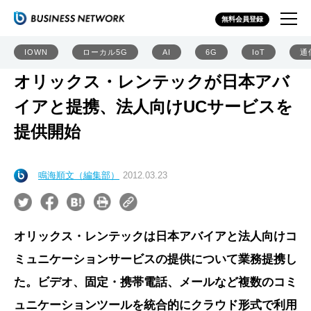
無料会員登録
IOWN
ローカル5G
AI
6G
IoT
通
オリックス・レンテックが日本アバ
イアと提携、法人向けUCサービスを
提供開始
鳴海順文（編集部）
2012.03.23
オリックス・レンテックは日本アバイアと法人向けコ
ミュニケーションサービスの提供について業務提携し
た。ビデオ、固定・携帯電話、メールなど複数のコミ
ュニケーションツールを統合的にクラウド形式で利用