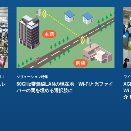
結！
ソリューション特集
ワイ
スレ
60GHz帯無線LANの現在地 Wi-Fiと光ファイ
XG
バーの間を埋める選択肢に
W
介