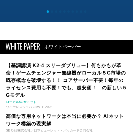
WHITE PAPER
ホワイトペーパー
【基調講演 K2-4 スリーダブリュー】何もかもが革
命！ゲームチェンジャー無線機がローカル５G市場の
既存概念を破壊する！！ コアサーバー不要！毎年の
ライセンス費用も不要！でも、超安価！ の新しい５
Gモデル
ローカル5Gサミット
ワイヤレスジャパン×WTP 2026
高価な専用ネットワークは本当に必要か？ AIネット
ワーク構築の現実解
SB C&S株式会社／日本ヒューレット・パッカード合同会社