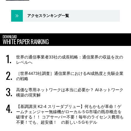
アクセスランキング一覧
DOWNLOAD
WHITE PAPER RANKING
世界の通信事業者33社の成長戦略：通信業界の収益を次の
レベルへ
［世界4473社調査］通信業界におけるAI成熟度と先駆企業
の戦略
高価な専用ネットワークは本当に必要か？ AIネットワーク
構築の現実解
【基調講演 K2-4 スリーダブリュー】何もかもが革命！ゲ
ームチェンジャー無線機がローカル５G市場の既存概念を
破壊する！！ コアサーバー不要！毎年のライセンス費用も
不要！でも、超安価！ の新しい５Gモデル