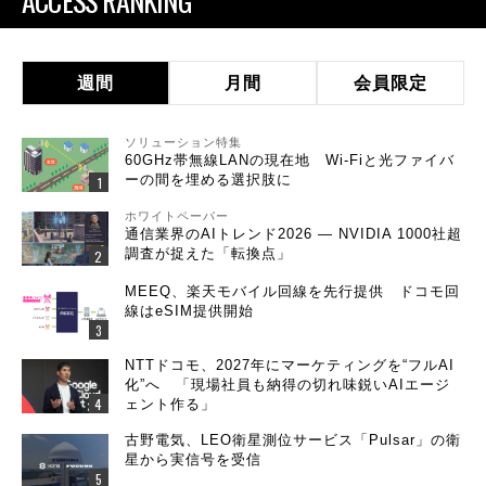
ACCESS RANKING
週間
月間
会員限定
ソリューション特集
60GHz帯無線LANの現在地 Wi-Fiと光ファイバ
ーの間を埋める選択肢に
ホワイトペーパー
通信業界のAIトレンド2026 ― NVIDIA 1000社超
調査が捉えた「転換点」
MEEQ、楽天モバイル回線を先行提供 ドコモ回
線はeSIM提供開始
NTTドコモ、2027年にマーケティングを“フルAI
化”へ 「現場社員も納得の切れ味鋭いAIエージ
ェント作る」
古野電気、LEO衛星測位サービス「Pulsar」の衛
星から実信号を受信