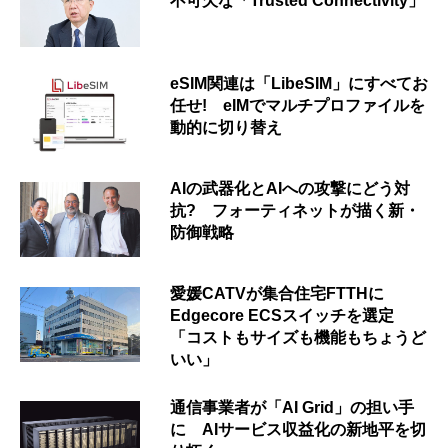
不可欠な「Trusted Connectivity」
eSIM関連は「LibeSIM」にすべてお
任せ! eIMでマルチプロファイルを
動的に切り替え
AIの武器化とAIへの攻撃にどう対
抗? フォーティネットが描く新・
防御戦略
愛媛CATVが集合住宅FTTHに
Edgecore ECSスイッチを選定
「コストもサイズも機能もちょうど
いい」
通信事業者が「AI Grid」の担い手
に AIサービス収益化の新地平を切