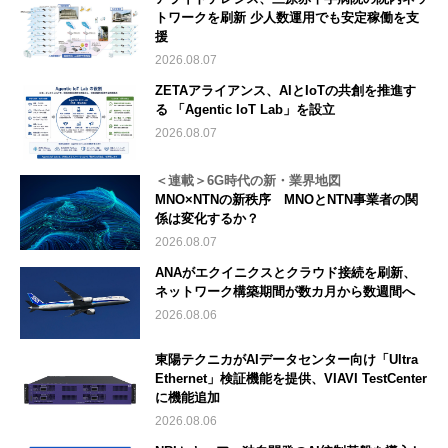
トワークを刷新 少人数運用でも安定稼働を支
援
2026.08.07
ZETAアライアンス、AIとIoTの共創を推進す
る 「Agentic IoT Lab」を設立
2026.08.07
＜連載＞6G時代の新・業界地図
MNO×NTNの新秩序 MNOとNTN事業者の関
係は変化するか？
2026.08.07
ANAがエクイニクスとクラウド接続を刷新、
ネットワーク構築期間が数カ月から数週間へ
2026.08.06
東陽テクニカがAIデータセンター向け「Ultra
Ethernet」検証機能を提供、VIAVI TestCenter
に機能追加
2026.08.06