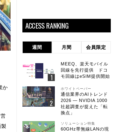
ACCESS RANKING
週間
月間
会員限定
MEEQ、楽天モバイル
回線を先行提供 ドコ
モ回線はeSIM提供開始
業か
ホワイトペーパー
通信業界のAIトレンド
2026 ― NVIDIA 1000
社超調査が捉えた「転
換点」
術営
ソリューション特集
新製
60GHz帯無線LANの現