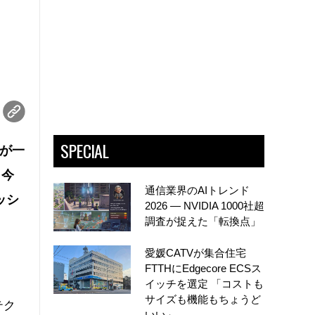
SPECIAL
どが一
。今
通信業界のAIトレンド
ッシ
2026 ― NVIDIA 1000社超
調査が捉えた「転換点」
愛媛CATVが集合住宅
FTTHにEdgecore ECSス
イッチを選定 「コストも
サイズも機能もちょうど
テク
いい」