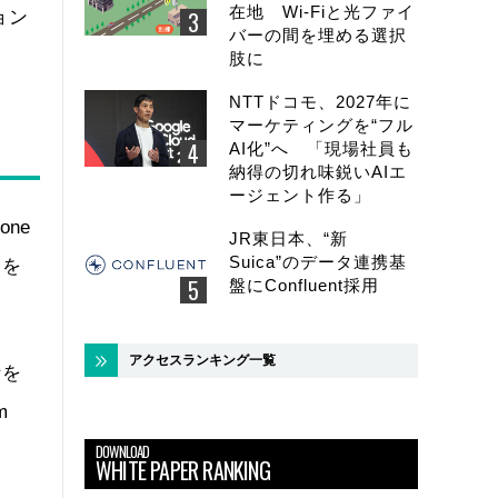
在地 Wi-Fiと光ファイ
ョン
バーの間を埋める選択
肢に
NTTドコモ、2027年に
マーケティングを“フル
AI化”へ 「現場社員も
納得の切れ味鋭いAIエ
ージェント作る」
ne
JR東日本、“新
Suica”のデータ連携基
」を
盤にConfluent採用
アクセスランキング一覧
話を
m
DOWNLOAD
WHITE PAPER RANKING