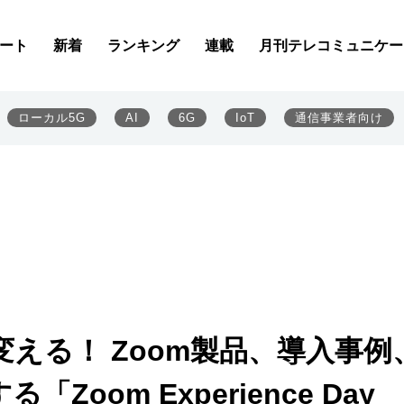
ート
新着
ランキング
連載
月刊テレコミュニケー
ローカル5G
AI
6G
IoT
通信事業者向け
変える！ Zoom製品、導入事例
oom Experience Day