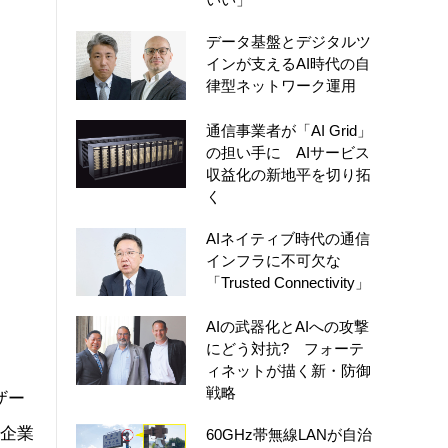
データ基盤とデジタルツ
インが支えるAI時代の自
律型ネットワーク運用
通信事業者が「AI Grid」
の担い手に AIサービス
収益化の新地平を切り拓
く
AIネイティブ時代の通信
インフラに不可欠な
「Trusted Connectivity」
AIの武器化とAIへの攻撃
にどう対抗? フォーテ
ィネットが描く新・防御
戦略
ザー
ー企業
60GHz帯無線LANが自治