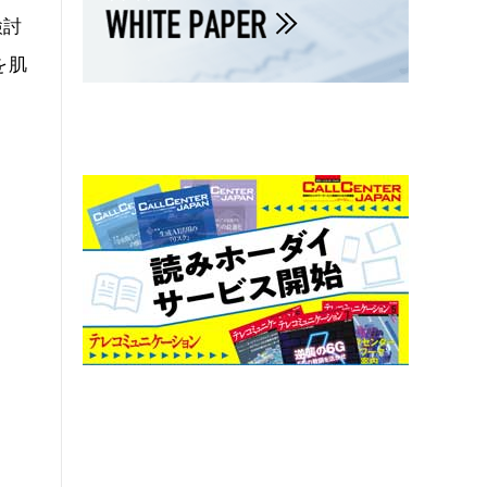
検討
を肌