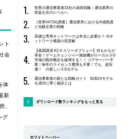
世界の通信事業者33社の成長戦略：通信業界の
」
収益を次のレベルへ
［世界4473社調査］通信業界におけるAI成熟度
と先駆企業の戦略
高価な専用ネットワークは本当に必要か？ AIネ
ットワーク構築の現実解
ント
【基調講演 K2-4 スリーダブリュー】何もかもが
社会
革命！ゲームチェンジャー無線機がローカル５G
市場の既存概念を破壊する！！ コアサーバー不
要！毎年のライセンス費用も不要！でも、超安
。
価！ の新しい５Gモデル
通信事業者の新たな戦略ガイド B2B2Xモデル
を成功に導く秘訣とは
」を体
る最新
ダウンロード数ランキングをもっと見る
究所、
ング