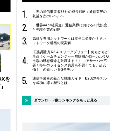
世界の通信事業者33社の成長戦略：通信業界の
収益を次のレベルへ
［世界4473社調査］通信業界におけるAI成熟度
と先駆企業の戦略
高価な専用ネットワークは本当に必要か？ AIネ
ットワーク構築の現実解
【基調講演 K2-4 スリーダブリュー】何もかもが
革命！ゲームチェンジャー無線機がローカル５G
市場の既存概念を破壊する！！ コアサーバー不
要！毎年のライセンス費用も不要！でも、超安
価！ の新しい５Gモデル
DXを
通信事業者の新たな戦略ガイド B2B2Xモデル
を成功に導く秘訣とは
ズ」
ダウンロード数ランキングをもっと見る