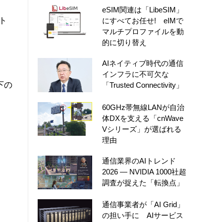
eSIM関連は「LibeSIM」
ト
にすべてお任せ! eIMで
マルチプロファイルを動
的に切り替え
AIネイティブ時代の通信
インフラに不可欠な
下の
「Trusted Connectivity」
60GHz帯無線LANが自治
体DXを支える「cnWave
Vシリーズ」が選ばれる
理由
通信業界のAIトレンド
2026 ― NVIDIA 1000社超
調査が捉えた「転換点」
通信事業者が「AI Grid」
の担い手に AIサービス