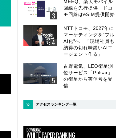
MEEQ、楽天モバイル
回線を先行提供 ドコ
モ回線はeSIM提供開始
NTTドコモ、2027年に
マーケティングを“フル
AI化”へ 「現場社員も
納得の切れ味鋭いAIエ
ージェント作る」
古野電気、LEO衛星測
位サービス「Pulsar」
の衛星から実信号を受
信
アクセスランキング一覧
DOWNLOAD
WHITE PAPER RANKING