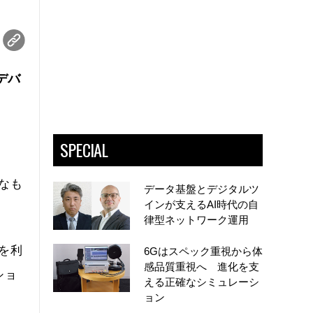
デバ
SPECIAL
なも
データ基盤とデジタルツ
インが支えるAI時代の自
律型ネットワーク運用
を利
6Gはスペック重視から体
感品質重視へ 進化を支
ショ
える正確なシミュレーシ
ョン