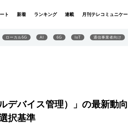
ート
新着
ランキング
連載
月刊テレコミュニケー
ローカル5G
AI
6G
IoT
通信事業者向け
イルデバイス管理）」の最新動向
選択基準