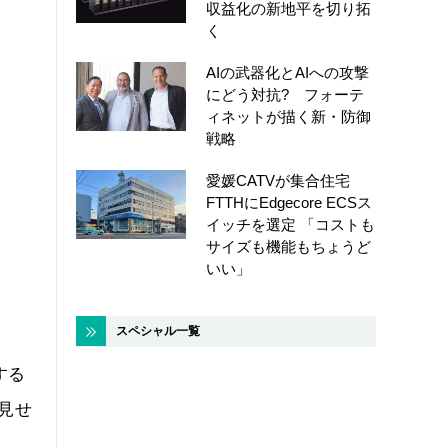
収益化の新地平を切り拓
く
AIの武器化とAIへの攻撃
にどう対抗? フォーテ
ィネットが描く新・防御
戦略
愛媛CATVが集合住宅
FTTHにEdgecore ECSス
イッチを選定 「コストも
サイズも機能もちょうど
いい」
スペシャル一覧
する
見せ