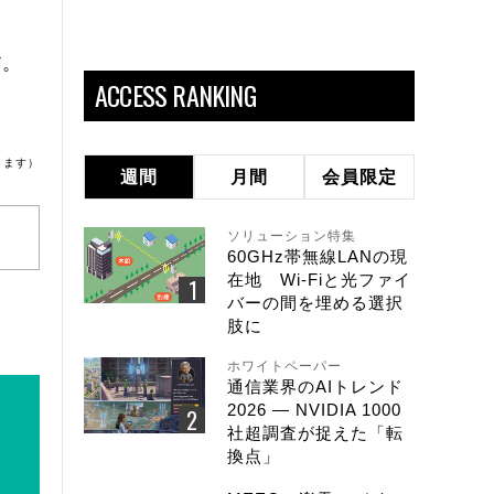
だ。
ACCESS RANKING
ります）
週間
月間
会員限定
ソリューション特集
60GHz帯無線LANの現
在地 Wi-Fiと光ファイ
バーの間を埋める選択
肢に
ホワイトペーパー
通信業界のAIトレンド
2026 ― NVIDIA 1000
社超調査が捉えた「転
換点」