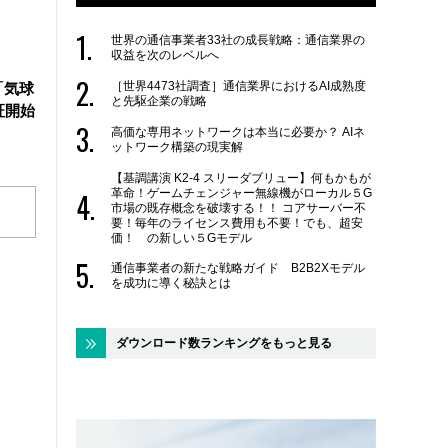
世界の通信事業者33社の成長戦略：通信業界の
収益を次のレベルへ
［世界4473社調査］通信業界におけるAI成熟度
「気球
と先駆企業の戦略
証開始
高価な専用ネットワークは本当に必要か？ AIネ
ットワーク構築の現実解
【基調講演 K2-4 スリーダブリュー】何もかもが
革命！ゲームチェンジャー無線機がローカル５G
市場の既存概念を破壊する！！ コアサーバー不
要！毎年のライセンス費用も不要！でも、超安
価！ の新しい５Gモデル
通信事業者の新たな戦略ガイド B2B2Xモデル
を成功に導く秘訣とは
ダウンロード数ランキングをもっと見る