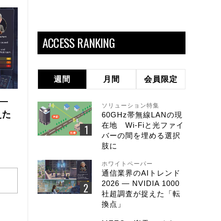
ACCESS RANKING
週間
月間
会員限定
 ―
ソリューション特集
えた
60GHz帯無線LANの現
在地 Wi-Fiと光ファイ
バーの間を埋める選択
肢に
ホワイトペーパー
通信業界のAIトレンド
2026 ― NVIDIA 1000
社超調査が捉えた「転
換点」