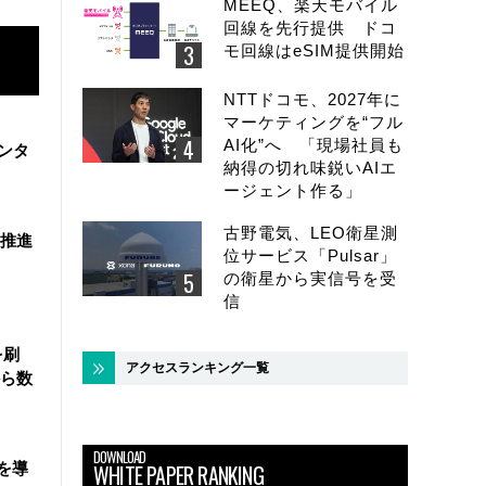
MEEQ、楽天モバイル
回線を先行提供 ドコ
モ回線はeSIM提供開始
NTTドコモ、2027年に
マーケティングを“フル
AI化”へ 「現場社員も
ンタ
納得の切れ味鋭いAIエ
ージェント作る」
古野電気、LEO衛星測
を推進
位サービス「Pulsar」
の衛星から実信号を受
信
を刷
アクセスランキング一覧
ら数
DOWNLOAD
を導
WHITE PAPER RANKING