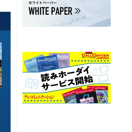
ソリューション特集
ソリューション特集
イーサネットで作るGPUネットワー
6GHz帯Wi-Fiは
ク 間近に迫る1.6TbE時代とローカ
末」で Wi-Fi 7
ルLLMに備えを
こう