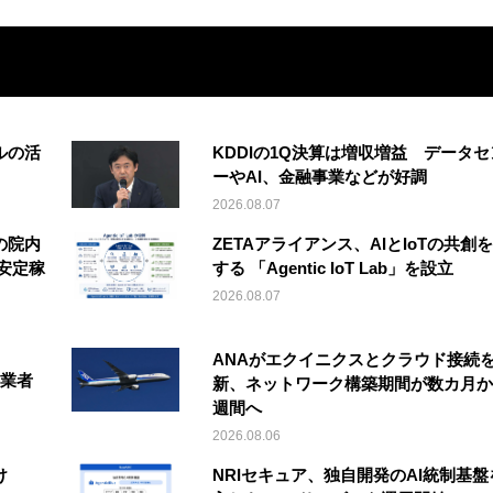
ルの活
KDDIの1Q決算は増収増益 データセ
ーやAI、金融事業などが好調
2026.08.07
の院内
ZETAアライアンス、AIとIoTの共創
安定稼
する 「Agentic IoT Lab」を設立
2026.08.07
ANAがエクイニクスとクラウド接続
事業者
新、ネットワーク構築期間が数カ月か
週間へ
2026.08.06
け
NRIセキュア、独自開発のAI統制基盤