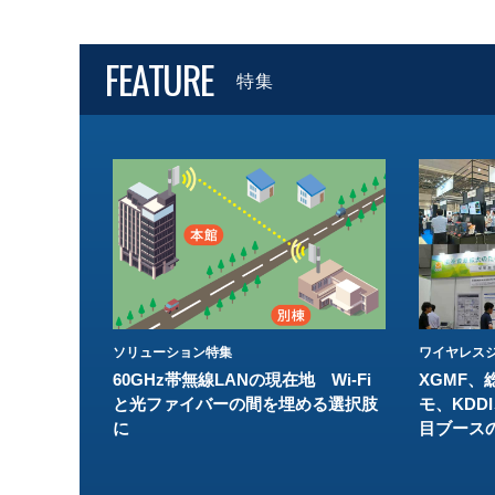
FEATURE
特集
ソリューション特集
ワイヤレスジ
60GHz帯無線LANの現在地 Wi-Fi
XGMF、
と光ファイバーの間を埋める選択肢
モ、KDDI
に
目ブース