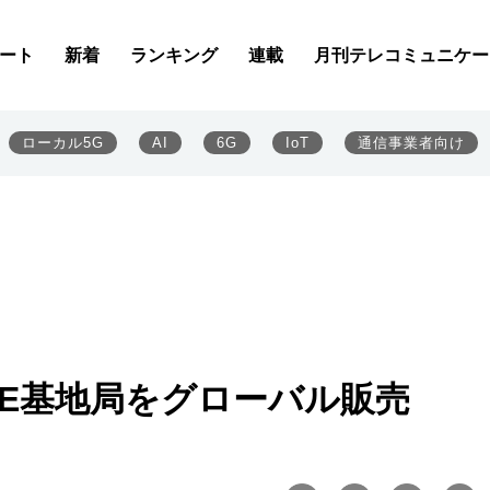
ート
新着
ランキング
連載
月刊テレコミュニケー
ローカル5G
AI
6G
IoT
通信事業者向け
LTE基地局をグローバル販売