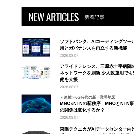
NEW ARTICLES
新着記事
ソフトバンク、AIコーディングツー
用とガバナンスを両立する新機能
2026.08.07
アライドテレシス、三原赤十字病院
ネットワークを刷新 少人数運用でも
働を支援
2026.08.07
＜連載＞6G時代の新・業界地図
MNO×NTNの新秩序 MNOとNTN
の関係は変化するか？
2026.08.07
東陽テクニカがAIデータセンター向