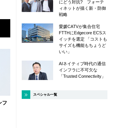
にどう対抗? フォーテ
ィネットが描く新・防御
戦略
愛媛CATVが集合住宅
FTTHにEdgecore ECSス
イッチを選定 「コストも
サイズも機能もちょうど
いい」
AIネイティブ時代の通信
インフラに不可欠な
「Trusted Connectivity」
スペシャル一覧
ンフ