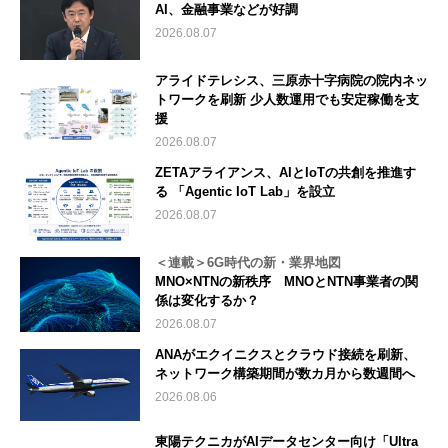
AI、金融事業などが好調
2026.08.07
アライドテレシス、三原赤十字病院の院内ネッ
トワークを刷新 少人数運用でも安定稼働を支
援
2026.08.07
ZETAアライアンス、AIとIoTの共創を推進す
る 「Agentic IoT Lab」を設立
2026.08.07
＜連載＞6G時代の新・業界地図
MNO×NTNの新秩序 MNOとNTN事業者の関
係は変化するか？
2026.08.07
ANAがエクイニクスとクラウド接続を刷新、
ネットワーク構築期間が数カ月から数週間へ
2026.08.06
東陽テクニカがAIデータセンター向け「Ultra