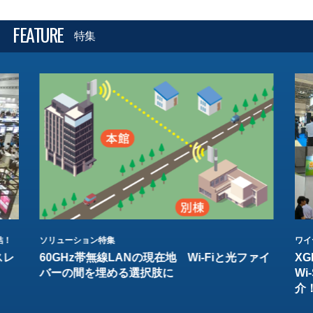
FEATURE
特集
結！
ソリューション特集
ワイ
スレ
60GHz帯無線LANの現在地 Wi-Fiと光ファイ
XG
バーの間を埋める選択肢に
W
介