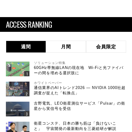
ACCESS RANKING
週間
月間
会員限定
ソリューション特集
60GHz帯無線LANの現在地 Wi-Fiと光ファイバ
ーの間を埋める選択肢に
ホワイトペーパー
通信業界のAIトレンド2026 ― NVIDIA 1000社超
調査が捉えた「転換点」
古野電気、LEO衛星測位サービス「Pulsar」の衛
星から実信号を受信
衛星コンステ、日本の勝ち筋は「負けないこ
と」 宇宙開発の最新動向を三菱総研が解説