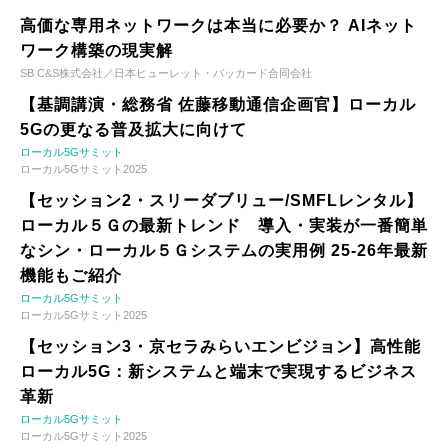
高価な専用ネットワークは本当に必要か？ AIネット
ワーク構築の現実解
SB C&S株式会社／日本ヒューレット・パッカード合同会社
【基調講演・総務省 佐藤移動通信企画官】ローカル
5Gの更なる普及拡大に向けて
ローカル5Gサミット
ローカル5Gサミット2025
【セッション2・スリーダブリュー/SMFLレンタル】
ローカル５Ｇの最新トレンド 導入・実装が一番簡単
なシン・ローカル５Ｇシステムの実用例 25-26年最新
機能もご紹介
ローカル5Gサミット
ローカル5Gサミット2025
【セッション3・京セラみらいエンビジョン】高性能
ローカル5G：新システムと端末で実現するビジネス
革新
ローカル5Gサミット
ローカル5Gサミット2025