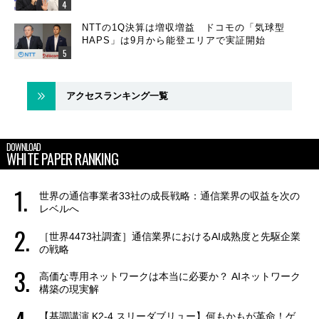
NTTの1Q決算は増収増益 ドコモの「気球型
HAPS」は9月から能登エリアで実証開始
アクセスランキング一覧
DOWNLOAD
WHITE PAPER RANKING
世界の通信事業者33社の成長戦略：通信業界の収益を次の
レベルへ
［世界4473社調査］通信業界におけるAI成熟度と先駆企業
の戦略
高価な専用ネットワークは本当に必要か？ AIネットワーク
構築の現実解
【基調講演 K2-4 スリーダブリュー】何もかもが革命！ゲ