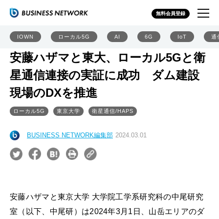
無料会員登録
IOWN
ローカル5G
AI
6G
IoT
通
安藤ハザマと東大、ローカル5Gと衛
星通信連接の実証に成功 ダム建設
現場のDXを推進
ローカル5G
東京大学
衛星通信/HAPS
BUSINESS NETWORK編集部
2024.03.01
安藤ハザマと東京大学 大学院工学系研究科の中尾研究
室（以下、中尾研）は2024年3月1日、山岳エリアのダ