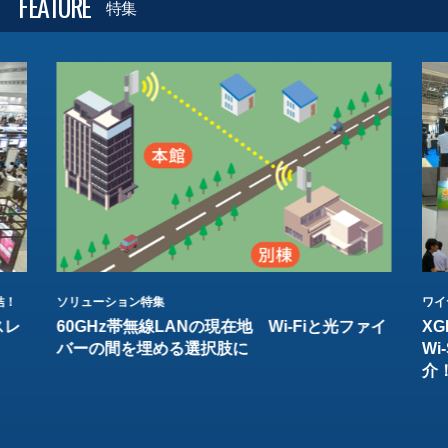
FEATURE
特集
結！
ソリューション特集
ワイ
スレ
60GHz帯無線LANの現在地 Wi-Fiと光ファイ
XG
バーの間を埋める選択肢に
W
介