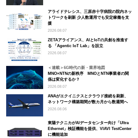
アライドテレシス、三原赤十字病院の院内ネッ
トワークを刷新 少人数運用でも安定稼働を支
援
2026.08.07
ZETAアライアンス、AIとIoTの共創を推進す
る 「Agentic IoT Lab」を設立
2026.08.07
＜連載＞6G時代の新・業界地図
MNO×NTNの新秩序 MNOとNTN事業者の関
係は変化するか？
2026.08.07
ANAがエクイニクスとクラウド接続を刷新、
ネットワーク構築期間が数カ月から数週間へ
2026.08.06
東陽テクニカがAIデータセンター向け「Ultra
Ethernet」検証機能を提供、VIAVI TestCenter
に機能追加