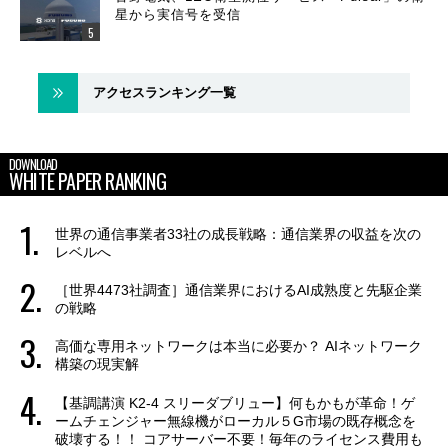
星から実信号を受信
アクセスランキング一覧
DOWNLOAD
WHITE PAPER RANKING
世界の通信事業者33社の成長戦略：通信業界の収益を次の
レベルへ
［世界4473社調査］通信業界におけるAI成熟度と先駆企業
の戦略
高価な専用ネットワークは本当に必要か？ AIネットワーク
構築の現実解
【基調講演 K2-4 スリーダブリュー】何もかもが革命！ゲ
ームチェンジャー無線機がローカル５G市場の既存概念を
破壊する！！ コアサーバー不要！毎年のライセンス費用も