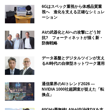
6Gはスペック重視から体感品質重
視へ 進化を支える正確なシミュレ
ーション
AIの武器化とAIへの攻撃にどう対
抗? フォーティネットが描く新・
防御戦略
データ基盤とデジタルツインが支え
るAI時代の自律型ネットワーク運用
通信業界のAIトレンド2026 ―
NVIDIA 1000社超調査が捉えた「転
換点」
60GHz帯無線LANが自治体DXを支