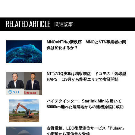
RELATED ARTICLE
関連記事
MNO×NTNの新秩序 MNOとNTN事業者の関
係は変化するか？
NTTの1Q決算は増収増益 ドコモの「気球型
HAPS」は9月から能登エリアで実証開始
ハイテクインター、Starlink Miniを用いて
8000km離れた遠隔地からの建機操縦に成功
古野電気、LEO衛星測位サービス「Pulsar」
の衛星から実信号を受信