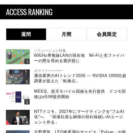
ACCESS RANKING
週間
月間
会員限定
ソリューション特集
60GHz帯無線LANの現在地 Wi-Fiと光ファイバ
ーの間を埋める選択肢に
ホワイトペーパー
通信業界のAIトレンド2026 ― NVIDIA 1000社超
調査が捉えた「転換点」
MEEQ、楽天モバイル回線を先行提供 ドコモ回
線はeSIM提供開始
NTTドコモ、2027年にマーケティングを“フルAI
化”へ 「現場社員も納得の切れ味鋭いAIエージ
ェント作る」
古野電気、LEO衛星測位サービス「Pulsar」の衛