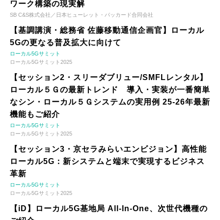
ワーク構築の現実解
SB C&S株式会社／日本ヒューレット・パッカード合同会社
【基調講演・総務省 佐藤移動通信企画官】ローカル
5Gの更なる普及拡大に向けて
ローカル5Gサミット
ローカル5Gサミット2025
【セッション2・スリーダブリュー/SMFLレンタル】
ローカル５Ｇの最新トレンド 導入・実装が一番簡単
なシン・ローカル５Ｇシステムの実用例 25-26年最新
機能もご紹介
ローカル5Gサミット
ローカル5Gサミット2025
【セッション3・京セラみらいエンビジョン】高性能
ローカル5G：新システムと端末で実現するビジネス
革新
ローカル5Gサミット
ローカル5Gサミット2025
【iD】ローカル5G基地局 All-In-One、次世代機種の