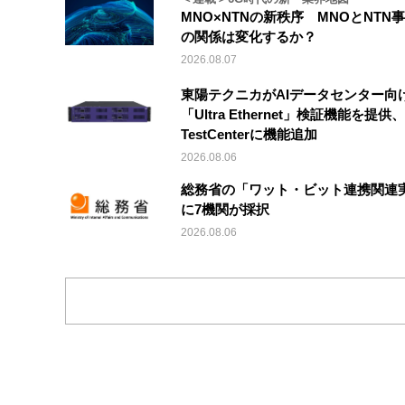
MNO×NTNの新秩序 MNOとNTN
の関係は変化するか？
2026.08.07
東陽テクニカがAIデータセンター向
「Ultra Ethernet」検証機能を提供、V
TestCenterに機能追加
2026.08.06
総務省の「ワット・ビット連携関連
に7機関が採択
2026.08.06