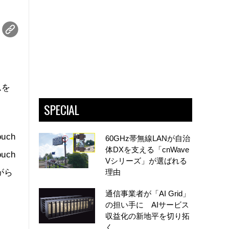
ムを
SPECIAL
ch
60GHz帯無線LANが自治
体DXを支える「cnWave
ch
Vシリーズ」が選ばれる
がら
理由
通信事業者が「AI Grid」
の担い手に AIサービス
収益化の新地平を切り拓
く