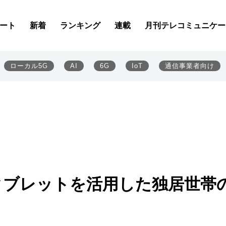
ート
新着
ランキング
連載
月刊テレコミュニケー
ローカル5G
AI
6G
IoT
通信事業者向け
dタブレットを活用した独居世帯