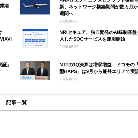
事業者
新、ネットワーク構築期間が数カ月か
週間へ
2026.08.06
け
NRIセキュア、独自開発のAI統制基盤
IAVI
入したSOCサービスを運用開始
2026.08.06
実証」
NTTの1Q決算は増収増益 ドコモの
型HAPS」は9月から能登エリアで実
2026.08.06
記事一覧