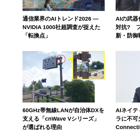
通信業界のAIトレンド2026 ―
AIの武
NVIDIA 1000社超調査が捉えた
対抗? 
「転換点」
新・防御
60GHz帯無線LANが自治体DXを
AIネイ
支える「cnWave Vシリーズ」
ラに不可欠
が選ばれる理由
Connecti