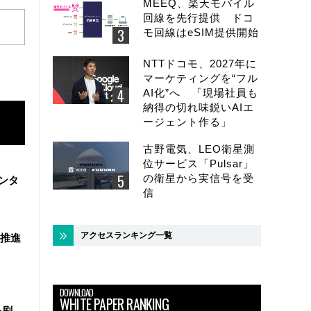
MEEQ、楽天モバイル
回線を先行提供 ドコ
モ回線はeSIM提供開始
NTTドコモ、2027年に
マーケティングを“フル
AI化”へ 「現場社員も
納得の切れ味鋭いAIエ
ージェント作る」
古野電気、LEO衛星測
位サービス「Pulsar」
の衛星から実信号を受
ンタ
信
アクセスランキング一覧
を推進
DOWNLOAD
WHITE PAPER RANKING
を刷