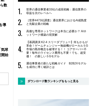
ら数
世界の通信事業者33社の成長戦略：通信業界の
収益を次のレベルへ
［世界4473社調査］通信業界におけるAI成熟度
と先駆企業の戦略
を導
高価な専用ネットワークは本当に必要か？ AIネ
ットワーク構築の現実解
【基調講演 K2-4 スリーダブリュー】何もかもが
革命！ゲームチェンジャー無線機がローカル５G
市場の既存概念を破壊する！！ コアサーバー不
「気球
要！毎年のライセンス費用も不要！でも、超安
証開始
価！ の新しい５Gモデル
通信事業者の新たな戦略ガイド B2B2Xモデル
を成功に導く秘訣とは
ダウンロード数ランキングをもっと見る