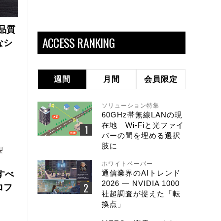
品質
ACCESS RANKING
なシ
週間
月間
会員限定
ソリューション特集
60GHz帯無線LANの現
在地 Wi-Fiと光ファイ
バーの間を埋める選択
肢に
ホワイトペーパー
通信業界のAIトレンド
にすべ
2026 ― NVIDIA 1000
ロフ
社超調査が捉えた「転
換点」