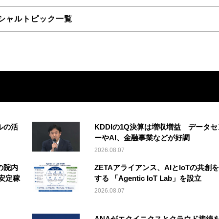
シャルトピック一覧
ルの活
KDDIの1Q決算は増収増益 データセ
ーやAI、金融事業などが好調
2026.08.07
の院内
ZETAアライアンス、AIとIoTの共創
安定稼
する 「Agentic IoT Lab」を設立
2026.08.07
ANAがエクイニクスとクラウド接続