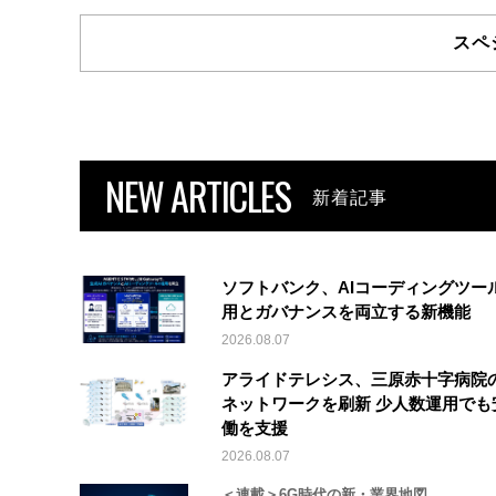
スペ
NEW ARTICLES
新着記事
ソフトバンク、AIコーディングツー
用とガバナンスを両立する新機能
2026.08.07
アライドテレシス、三原赤十字病院
ネットワークを刷新 少人数運用でも
働を支援
2026.08.07
＜連載＞6G時代の新・業界地図