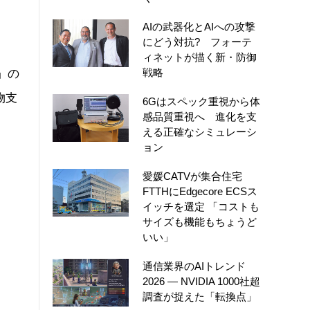
AIの武器化とAIへの攻撃
にどう対抗? フォーテ
ィネットが描く新・防御
戦略
」の
物支
6Gはスペック重視から体
感品質重視へ 進化を支
える正確なシミュレーシ
ョン
愛媛CATVが集合住宅
FTTHにEdgecore ECSス
イッチを選定 「コストも
サイズも機能もちょうど
いい」
通信業界のAIトレンド
2026 ― NVIDIA 1000社超
調査が捉えた「転換点」