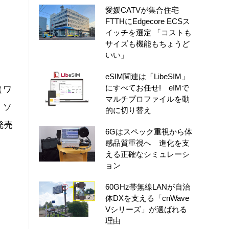
愛媛CATVが集合住宅
FTTHにEdgecore ECSス
イッチを選定 「コストも
サイズも機能もちょうど
いい」
eSIM関連は「LibeSIM」
にすべてお任せ! eIMで
（ワ
マルチプロファイルを動
、ソ
的に切り替え
発売
6Gはスペック重視から体
感品質重視へ 進化を支
える正確なシミュレーシ
ョン
60GHz帯無線LANが自治
体DXを支える「cnWave
Vシリーズ」が選ばれる
理由