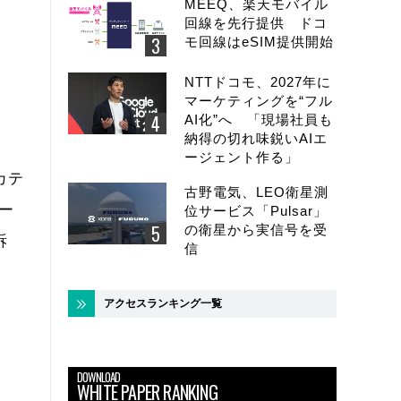
MEEQ、楽天モバイル
回線を先行提供 ドコ
モ回線はeSIM提供開始
NTTドコモ、2027年に
マーケティングを“フル
AI化”へ 「現場社員も
納得の切れ味鋭いAIエ
ージェント作る」
カテ
古野電気、LEO衛星測
ー
位サービス「Pulsar」
の衛星から実信号を受
訴
信
アクセスランキング一覧
DOWNLOAD
WHITE PAPER RANKING