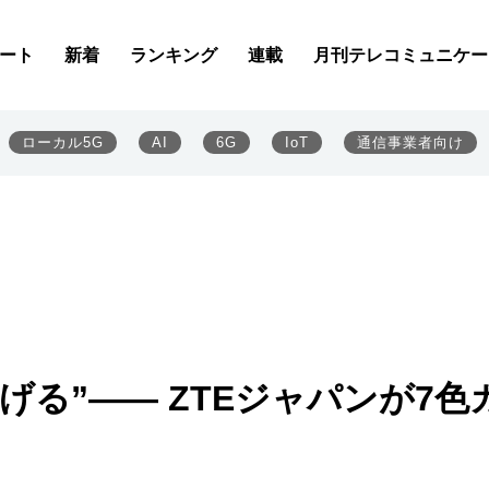
ート
新着
ランキング
連載
月刊テレコミュニケー
ローカル5G
AI
6G
IoT
通信事業者向け
げる”―― ZTEジャパンが7色