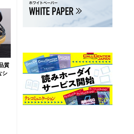
品質
なシ