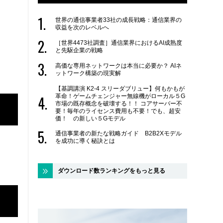
世界の通信事業者33社の成長戦略：通信業界の
収益を次のレベルへ
［世界4473社調査］通信業界におけるAI成熟度
と先駆企業の戦略
高価な専用ネットワークは本当に必要か？ AIネ
ットワーク構築の現実解
【基調講演 K2-4 スリーダブリュー】何もかもが
革命！ゲームチェンジャー無線機がローカル５G
市場の既存概念を破壊する！！ コアサーバー不
要！毎年のライセンス費用も不要！でも、超安
価！ の新しい５Gモデル
通信事業者の新たな戦略ガイド B2B2Xモデル
を成功に導く秘訣とは
ダウンロード数ランキングをもっと見る