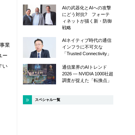
AIの武器化とAIへの攻撃
にどう対抗? フォーテ
ィネットが描く新・防御
戦略
AIネイティブ時代の通信
ル事業
インフラに不可欠な
「Trusted Connectivity」
ユー
すい
通信業界のAIトレンド
2026 ― NVIDIA 1000社超
調査が捉えた「転換点」
スペシャル一覧