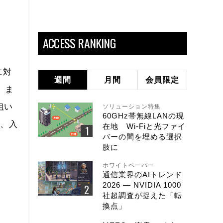
ACCESS RANKING
に対
週間
月間
会員限定
、ま
狙い
ソリューション特集
60GHz帯無線LANの現
り、入
在地 Wi-Fiと光ファイ
バーの間を埋める選択
肢に
ホワイトペーパー
通信業界のAIトレンド
2026 ― NVIDIA 1000
社超調査が捉えた「転
換点」