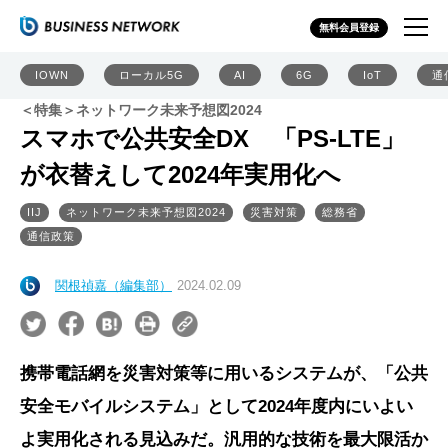
無料会員登録
IOWN
ローカル5G
AI
6G
IoT
通
＜特集＞ネットワーク未来予想図2024
スマホで公共安全DX 「PS-LTE」
が衣替えして2024年実用化へ
IIJ
ネットワーク未来予想図2024
災害対策
総務省
通信政策
関根禎嘉（編集部）
2024.02.09
携帯電話網を災害対策等に用いるシステムが、「公共
安全モバイルシステム」として2024年度内にいよい
よ実用化される見込みだ。汎用的な技術を最大限活か