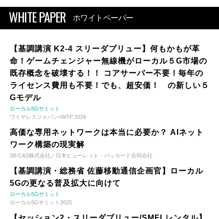
WHITE PAPER
ホワイトペーパー
【基調講演 K2-4 スリーダブリュー】何もかもが革
命！ゲームチェンジャー無線機がローカル５G市場の
既存概念を破壊する！！ コアサーバー不要！毎年の
ライセンス費用も不要！でも、超安価！ の新しい５
Gモデル
ローカル5Gサミット
ワイヤレスジャパン×WTP 2026
高価な専用ネットワークは本当に必要か？ AIネット
ワーク構築の現実解
SB C&S株式会社／日本ヒューレット・パッカード合同会社
【基調講演・総務省 佐藤移動通信企画官】ローカル
5Gの更なる普及拡大に向けて
ローカル5Gサミット
ローカル5Gサミット2025
【セッション2・スリーダブリュー/SMFLレンタル】