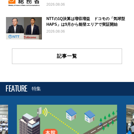
2026.08.06
NTTの1Q決算は増収増益 ドコモの「気球型
HAPS」は9月から能登エリアで実証開始
2026.08.06
記事一覧
FEATURE
特集