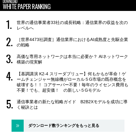
DOWNLOAD
WHITE PAPER RANKING
世界の通信事業者33社の成長戦略：通信業界の収益を次の
レベルへ
［世界4473社調査］通信業界におけるAI成熟度と先駆企業
の戦略
高価な専用ネットワークは本当に必要か？ AIネットワーク
構築の現実解
【基調講演 K2-4 スリーダブリュー】何もかもが革命！ゲ
ームチェンジャー無線機がローカル５G市場の既存概念を
破壊する！！ コアサーバー不要！毎年のライセンス費用も
不要！でも、超安価！ の新しい５Gモデル
通信事業者の新たな戦略ガイド B2B2Xモデルを成功に導
く秘訣とは
ダウンロード数ランキングをもっと見る