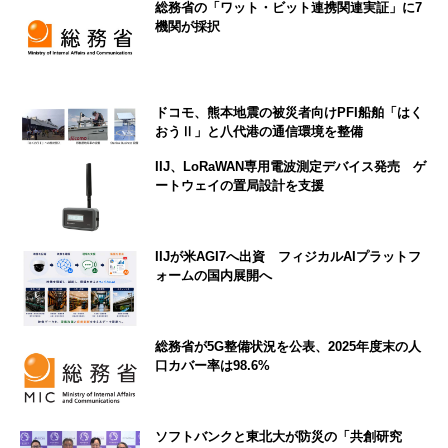
総務省の「ワット・ビット連携関連実証」に7
機関が採択
ドコモ、熊本地震の被災者向けPFI船舶「はく
おうⅡ」と八代港の通信環境を整備
IIJ、LoRaWAN専用電波測定デバイス発売 ゲ
ートウェイの置局設計を支援
IIJが米AGI7へ出資 フィジカルAIプラットフ
ォームの国内展開へ
総務省が5G整備状況を公表、2025年度末の人
口カバー率は98.6%
ソフトバンクと東北大が防災の「共創研究