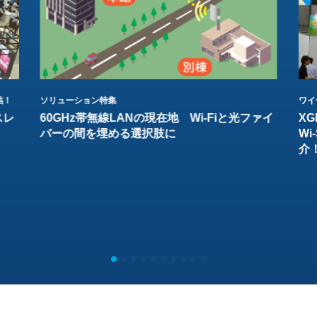
結！
ソリューション特集
ワイ
スレ
60GHz帯無線LANの現在地 Wi-Fiと光ファイ
XG
バーの間を埋める選択肢に
W
介