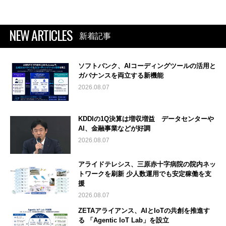
NEW ARTICLES
新着記事
ソフトバンク、AIコーディングツールの活用と
ガバナンスを両立する新機能
2026.08.07
KDDIの1Q決算は増収増益 データセンターや
AI、金融事業などが好調
2026.08.07
アライドテレシス、三原赤十字病院の院内ネッ
トワークを刷新 少人数運用でも安定稼働を支
援
2026.08.07
ZETAアライアンス、AIとIoTの共創を推進す
る 「Agentic IoT Lab」を設立