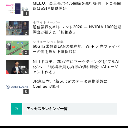
MEEQ、楽天モバイル回線を先行提供 ドコモ回
線はeSIM提供開始
ホワイトペーパー
通信業界のAIトレンド2026 ― NVIDIA 1000社超
調査が捉えた「転換点」
ソリューション特集
60GHz帯無線LANの現在地 Wi-Fiと光ファイバ
ーの間を埋める選択肢に
NTTドコモ、2027年にマーケティングを“フルAI
化”へ 「現場社員も納得の切れ味鋭いAIエージ
ェント作る」
JR東日本、“新Suica”のデータ連携基盤に
Confluent採用
アクセスランキング一覧