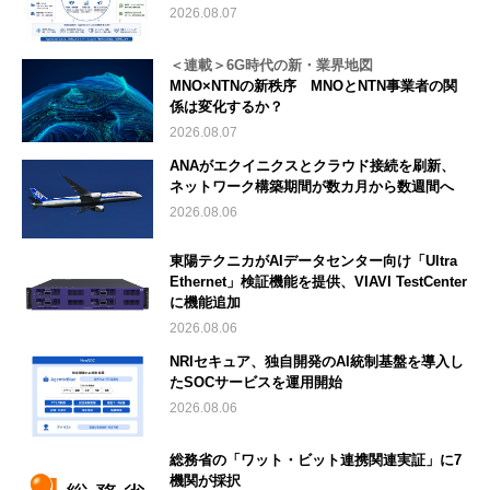
2026.08.07
＜連載＞6G時代の新・業界地図
MNO×NTNの新秩序 MNOとNTN事業者の関
係は変化するか？
2026.08.07
ANAがエクイニクスとクラウド接続を刷新、
ネットワーク構築期間が数カ月から数週間へ
2026.08.06
東陽テクニカがAIデータセンター向け「Ultra
Ethernet」検証機能を提供、VIAVI TestCenter
に機能追加
2026.08.06
NRIセキュア、独自開発のAI統制基盤を導入し
たSOCサービスを運用開始
2026.08.06
総務省の「ワット・ビット連携関連実証」に7
機関が採択