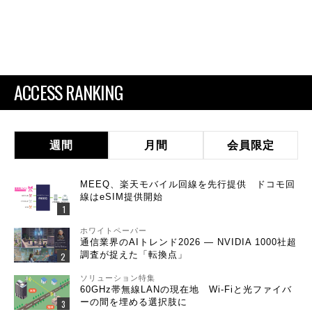
ACCESS RANKING
週間
月間
会員限定
MEEQ、楽天モバイル回線を先行提供 ドコモ回
線はeSIM提供開始
ホワイトペーパー
通信業界のAIトレンド2026 ― NVIDIA 1000社超
調査が捉えた「転換点」
ソリューション特集
60GHz帯無線LANの現在地 Wi-Fiと光ファイバ
ーの間を埋める選択肢に