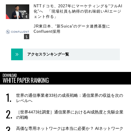
NTTドコモ、2027年にマーケティングを“フルAI
化”へ 「現場社員も納得の切れ味鋭いAIエージ
ェント作る」
JR東日本、“新Suica”のデータ連携基盤に
Confluent採用
アクセスランキング一覧
DOWNLOAD
WHITE PAPER RANKING
世界の通信事業者33社の成長戦略：通信業界の収益を次の
レベルへ
［世界4473社調査］通信業界におけるAI成熟度と先駆企業
の戦略
高価な専用ネットワークは本当に必要か？ AIネットワーク