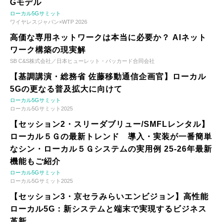
Gモデル
ローカル5Gサミット
ワイヤレスジャパン×WTP 2026
高価な専用ネットワークは本当に必要か？ AIネット
ワーク構築の現実解
SB C&S株式会社／日本ヒューレット・パッカード合同会社
【基調講演・総務省 佐藤移動通信企画官】ローカル
5Gの更なる普及拡大に向けて
ローカル5Gサミット
ローカル5Gサミット2025
【セッション2・スリーダブリュー/SMFLレンタル】
ローカル５Ｇの最新トレンド 導入・実装が一番簡単
なシン・ローカル５Ｇシステムの実用例 25-26年最新
機能もご紹介
ローカル5Gサミット
ローカル5Gサミット2025
【セッション3・京セラみらいエンビジョン】高性能
ローカル5G：新システムと端末で実現するビジネス
革新