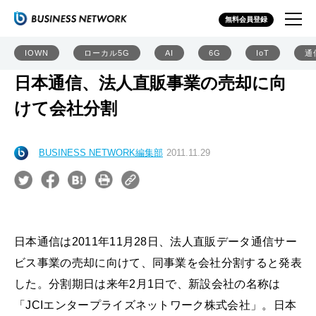
無料会員登録
IOWN
ローカル5G
AI
6G
IoT
通
日本通信、法人直販事業の売却に向
けて会社分割
BUSINESS NETWORK編集部
2011.11.29
日本通信は2011年11月28日、法人直販データ通信サー
ビス事業の売却に向けて、同事業を会社分割すると発表
した。分割期日は来年2月1日で、新設会社の名称は
「JCIエンタープライズネットワーク株式会社」。日本