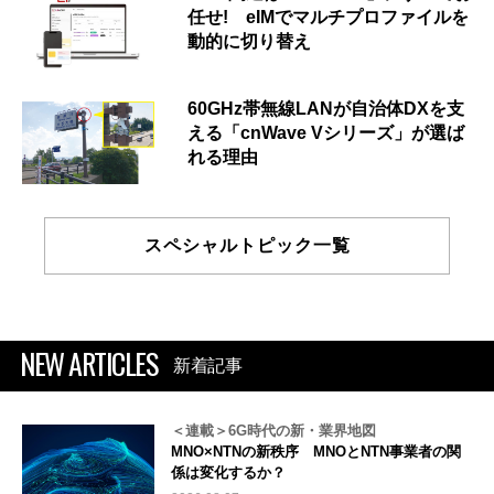
任せ! eIMでマルチプロファイルを
動的に切り替え
60GHz帯無線LANが自治体DXを支
える「cnWave Vシリーズ」が選ば
れる理由
スペシャルトピック一覧
NEW ARTICLES
新着記事
＜連載＞6G時代の新・業界地図
MNO×NTNの新秩序 MNOとNTN事業者の関
係は変化するか？