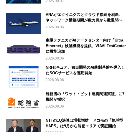
2026.08.07
ANAがエクイニクスとクラウド接続を刷新、
ネットワーク構築期間が数カ月から数週間へ
2026.08.06
東陽テクニカがAIデータセンター向け「Ultra
Ethernet」検証機能を提供、VIAVI TestCenter
に機能追加
2026.08.06
NRIセキュア、独自開発のAI統制基盤を導入し
たSOCサービスを運用開始
2026.08.06
総務省の「ワット・ビット連携関連実証」に7
機関が採択
2026.08.06
NTTの1Q決算は増収増益 ドコモの「気球型
HAPS」は9月から能登エリアで実証開始