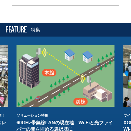
FEATURE
特集
結！
ソリューション特集
ワイ
スレ
60GHz帯無線LANの現在地 Wi-Fiと光ファイ
XG
バーの間を埋める選択肢に
W