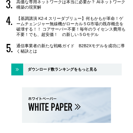
高価な専用ネットワークは本当に必要か？ AIネットワーク
構築の現実解
【基調講演 K2-4 スリーダブリュー】何もかもが革命！ゲ
ームチェンジャー無線機がローカル５G市場の既存概念を
破壊する！！ コアサーバー不要！毎年のライセンス費用も
不要！でも、超安価！ の新しい５Gモデル
通信事業者の新たな戦略ガイド B2B2Xモデルを成功に導
く秘訣とは
ダウンロード数ランキングをもっと見る