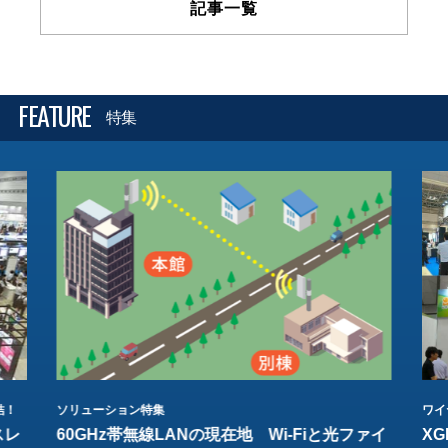
記事一覧
FEATURE
特集
結！
ソリューション特集
ワイ
スレ
60GHz帯無線LANの現在地 Wi-Fiと光ファイ
XG