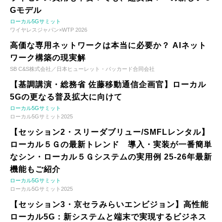
Gモデル
ローカル5Gサミット
ワイヤレスジャパン×WTP 2026
高価な専用ネットワークは本当に必要か？ AIネット
ワーク構築の現実解
SB C&S株式会社／日本ヒューレット・パッカード合同会社
【基調講演・総務省 佐藤移動通信企画官】ローカル
5Gの更なる普及拡大に向けて
ローカル5Gサミット
ローカル5Gサミット2025
【セッション2・スリーダブリュー/SMFLレンタル】
ローカル５Ｇの最新トレンド 導入・実装が一番簡単
なシン・ローカル５Ｇシステムの実用例 25-26年最新
機能もご紹介
ローカル5Gサミット
ローカル5Gサミット2025
【セッション3・京セラみらいエンビジョン】高性能
ローカル5G：新システムと端末で実現するビジネス