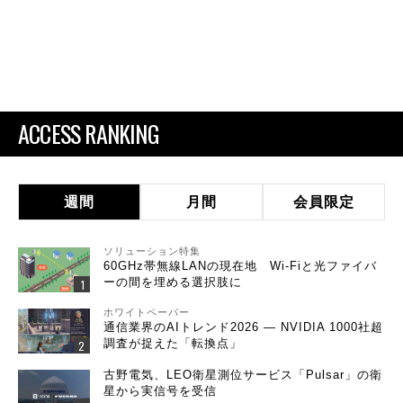
ACCESS RANKING
週間
月間
会員限定
ソリューション特集
60GHz帯無線LANの現在地 Wi-Fiと光ファイバ
ーの間を埋める選択肢に
ホワイトペーパー
通信業界のAIトレンド2026 ― NVIDIA 1000社超
調査が捉えた「転換点」
古野電気、LEO衛星測位サービス「Pulsar」の衛
星から実信号を受信