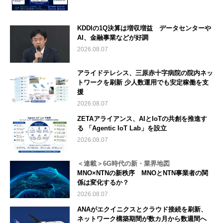
KDDIの1Q決算は増収増益 データセンターや
AI、金融事業などが好調
2026.08.07
アライドテレシス、三原赤十字病院の院内ネッ
トワークを刷新 少人数運用でも安定稼働を支
援
2026.08.07
ZETAアライアンス、AIとIoTの共創を推進す
る 「Agentic IoT Lab」を設立
2026.08.07
＜連載＞6G時代の新・業界地図
MNO×NTNの新秩序 MNOとNTN事業者の関
係は変化するか？
2026.08.07
ANAがエクイニクスとクラウド接続を刷新、
ネットワーク構築期間が数カ月から数週間へ