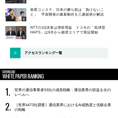
衛星コンステ、日本の勝ち筋は「負けないこ
と」 宇宙開発の最新動向を三菱総研が解説
NTTの1Q決算は増収増益 ドコモの「気球型
HAPS」は9月から能登エリアで実証開始
アクセスランキング一覧
DOWNLOAD
WHITE PAPER RANKING
世界の通信事業者33社の成長戦略：通信業界の収益を次の
レベルへ
［世界4473社調査］通信業界におけるAI成熟度と先駆企業
の戦略