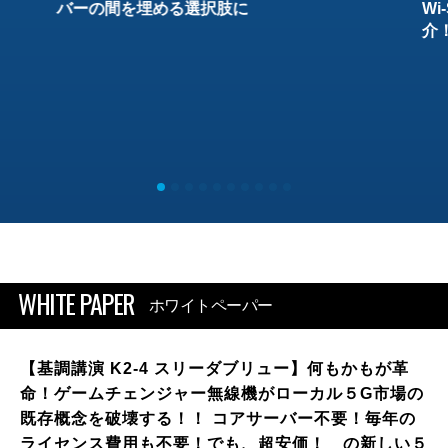
バーの間を埋める選択肢に
W
介
WHITE PAPER
ホワイトペーパー
【基調講演 K2-4 スリーダブリュー】何もかもが革
命！ゲームチェンジャー無線機がローカル５G市場の
既存概念を破壊する！！ コアサーバー不要！毎年の
ライセンス費用も不要！でも、超安価！ の新しい５