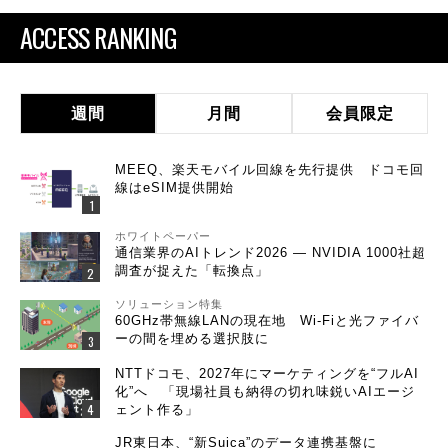
ACCESS RANKING
週間
月間
会員限定
MEEQ、楽天モバイル回線を先行提供 ドコモ回
線はeSIM提供開始
ホワイトペーパー
通信業界のAIトレンド2026 ― NVIDIA 1000社超
調査が捉えた「転換点」
ソリューション特集
60GHz帯無線LANの現在地 Wi-Fiと光ファイバ
ーの間を埋める選択肢に
NTTドコモ、2027年にマーケティングを“フルAI
化”へ 「現場社員も納得の切れ味鋭いAIエージ
ェント作る」
JR東日本、“新Suica”のデータ連携基盤に