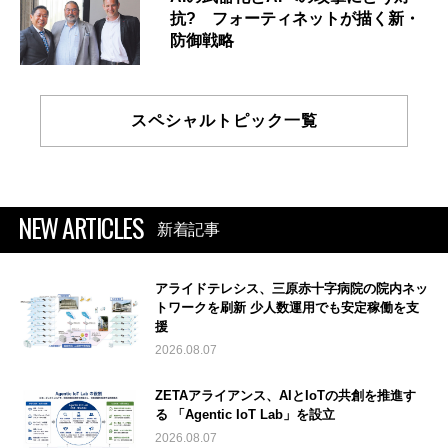
抗? フォーティネットが描く新・
防御戦略
スペシャルトピック一覧
NEW ARTICLES
新着記事
アライドテレシス、三原赤十字病院の院内ネッ
トワークを刷新 少人数運用でも安定稼働を支
援
2026.08.07
ZETAアライアンス、AIとIoTの共創を推進す
る 「Agentic IoT Lab」を設立
2026.08.07