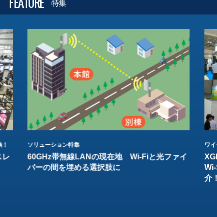
FEATURE
特集
結！
ソリューション特集
ワイ
スレ
60GHz帯無線LANの現在地 Wi-Fiと光ファイ
XG
バーの間を埋める選択肢に
W
介