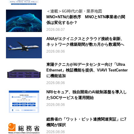
＜連載＞6G時代の新・業界地図
MNO×NTNの新秩序 MNOとNTN事業者の関
係は変化するか？
2026.08.07
ANAがエクイニクスとクラウド接続を刷新、
ネットワーク構築期間が数カ月から数週間へ
2026.08.06
東陽テクニカがAIデータセンター向け「Ultra
Ethernet」検証機能を提供、VIAVI TestCenter
に機能追加
2026.08.06
NRIセキュア、独自開発のAI統制基盤を導入し
たSOCサービスを運用開始
2026.08.06
総務省の「ワット・ビット連携関連実証」に7
機関が採択
2026.08.06