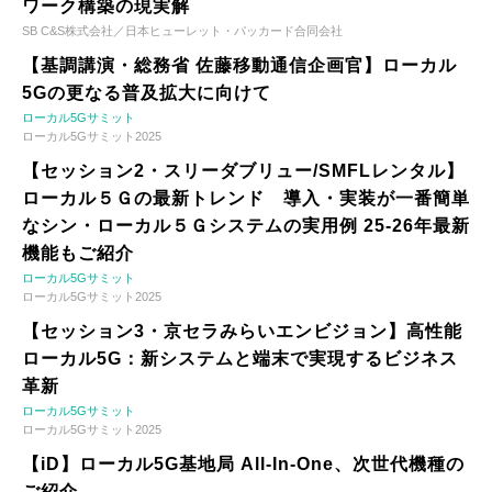
ワーク構築の現実解
SB C&S株式会社／日本ヒューレット・パッカード合同会社
【基調講演・総務省 佐藤移動通信企画官】ローカル
5Gの更なる普及拡大に向けて
ローカル5Gサミット
ローカル5Gサミット2025
【セッション2・スリーダブリュー/SMFLレンタル】
ローカル５Ｇの最新トレンド 導入・実装が一番簡単
なシン・ローカル５Ｇシステムの実用例 25-26年最新
機能もご紹介
ローカル5Gサミット
ローカル5Gサミット2025
【セッション3・京セラみらいエンビジョン】高性能
ローカル5G：新システムと端末で実現するビジネス
革新
ローカル5Gサミット
ローカル5Gサミット2025
【iD】ローカル5G基地局 All-In-One、次世代機種の
ご紹介