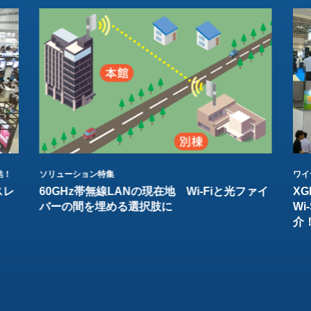
結！
ソリューション特集
ワイ
スレ
60GHz帯無線LANの現在地 Wi-Fiと光ファイ
XG
バーの間を埋める選択肢に
W
介