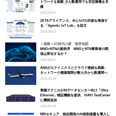
トワークを刷新 少人数運用でも安定稼働を支
援
2026.08.07
ZETAアライアンス、AIとIoTの共創を推進す
る 「Agentic IoT Lab」を設立
2026.08.07
＜連載＞6G時代の新・業界地図
MNO×NTNの新秩序 MNOとNTN事業者の関
係は変化するか？
2026.08.07
ANAがエクイニクスとクラウド接続を刷新、
ネットワーク構築期間が数カ月から数週間へ
2026.08.06
東陽テクニカがAIデータセンター向け「Ultra
Ethernet」検証機能を提供、VIAVI TestCenter
に機能追加
2026.08.06
NRIセキュア、独自開発のAI統制基盤を導入し