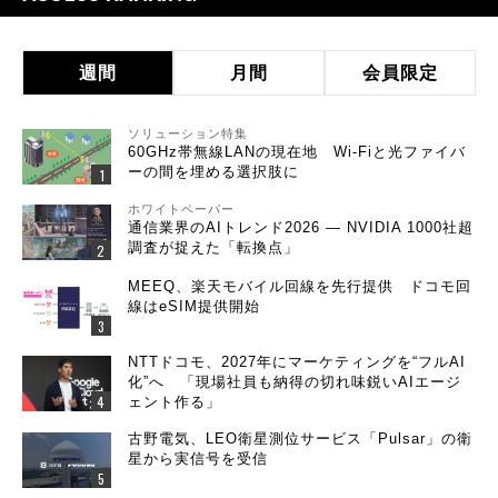
週間
月間
会員限定
ソリューション特集
60GHz帯無線LANの現在地 Wi-Fiと光ファイバ
ーの間を埋める選択肢に
ホワイトペーパー
通信業界のAIトレンド2026 ― NVIDIA 1000社超
調査が捉えた「転換点」
MEEQ、楽天モバイル回線を先行提供 ドコモ回
線はeSIM提供開始
NTTドコモ、2027年にマーケティングを“フルAI
化”へ 「現場社員も納得の切れ味鋭いAIエージ
ェント作る」
古野電気、LEO衛星測位サービス「Pulsar」の衛
星から実信号を受信