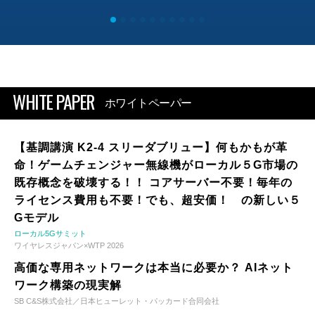
WHITE PAPER
ホワイトペーパー
【基調講演 K2-4 スリーダブリュー】何もかもが革
命！ゲームチェンジャー無線機がローカル５G市場の
既存概念を破壊する！！ コアサーバー不要！毎年の
ライセンス費用も不要！でも、超安価！ の新しい５
Gモデル
ローカル5Gサミット
ワイヤレスジャパン×WTP 2026
高価な専用ネットワークは本当に必要か？ AIネット
ワーク構築の現実解
SB C&S株式会社／日本ヒューレット・パッカード合同会社