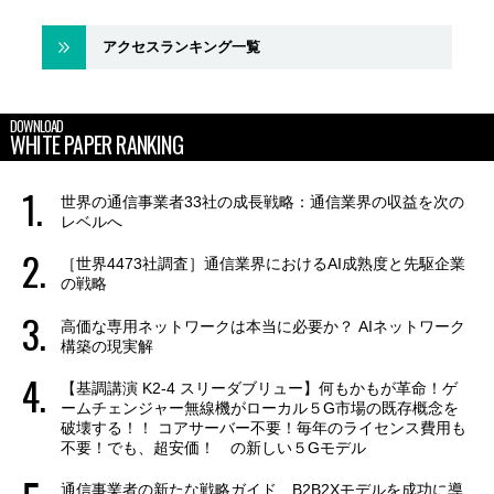
アクセスランキング一覧
DOWNLOAD
WHITE PAPER RANKING
世界の通信事業者33社の成長戦略：通信業界の収益を次の
レベルへ
［世界4473社調査］通信業界におけるAI成熟度と先駆企業
の戦略
高価な専用ネットワークは本当に必要か？ AIネットワーク
構築の現実解
【基調講演 K2-4 スリーダブリュー】何もかもが革命！ゲ
ームチェンジャー無線機がローカル５G市場の既存概念を
破壊する！！ コアサーバー不要！毎年のライセンス費用も
不要！でも、超安価！ の新しい５Gモデル
通信事業者の新たな戦略ガイド B2B2Xモデルを成功に導