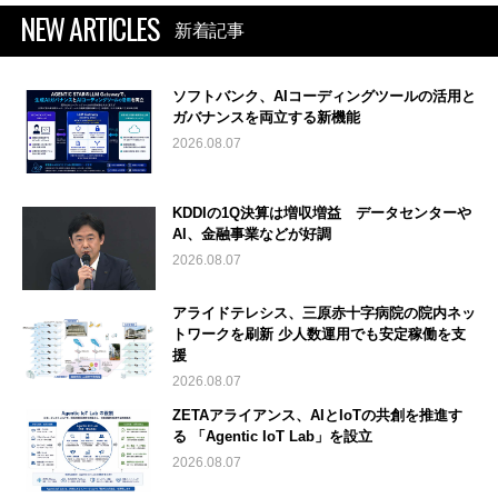
NEW ARTICLES
新着記事
ソフトバンク、AIコーディングツールの活用と
ガバナンスを両立する新機能
2026.08.07
KDDIの1Q決算は増収増益 データセンターや
AI、金融事業などが好調
2026.08.07
アライドテレシス、三原赤十字病院の院内ネッ
トワークを刷新 少人数運用でも安定稼働を支
援
2026.08.07
ZETAアライアンス、AIとIoTの共創を推進す
る 「Agentic IoT Lab」を設立
2026.08.07