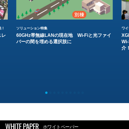
結！
ソリューション特集
ワイ
スレ
60GHz帯無線LANの現在地 Wi-Fiと光ファイ
XG
バーの間を埋める選択肢に
W
介
WHITE PAPER
ホワイトペーパー