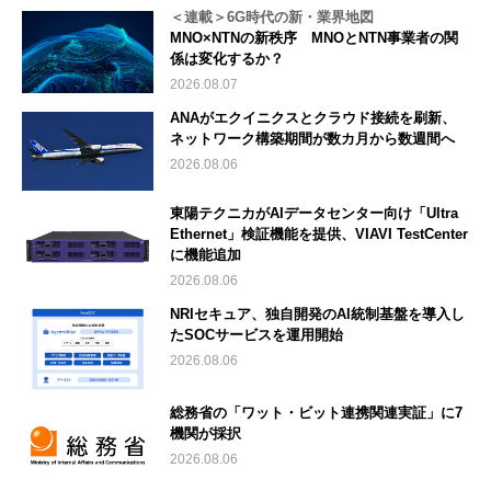
＜連載＞6G時代の新・業界地図
MNO×NTNの新秩序 MNOとNTN事業者の関
係は変化するか？
2026.08.07
ANAがエクイニクスとクラウド接続を刷新、
ネットワーク構築期間が数カ月から数週間へ
2026.08.06
東陽テクニカがAIデータセンター向け「Ultra
Ethernet」検証機能を提供、VIAVI TestCenter
に機能追加
2026.08.06
NRIセキュア、独自開発のAI統制基盤を導入し
たSOCサービスを運用開始
2026.08.06
総務省の「ワット・ビット連携関連実証」に7
機関が採択
2026.08.06