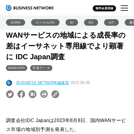
無料会員登録
IOWN
ローカル5G
AI
6G
IoT
通
WANサービスの地域による成長率の
差はイーサネット専用線でより顕著
に IDC Japan調査
WAN/VPN
市場データ
BUSINESS NETWORK編集部
2023.08.08
調査会社IDC Japanは2023年8月8日、国内WANサービ
ス市場の地域別予測を発表した。