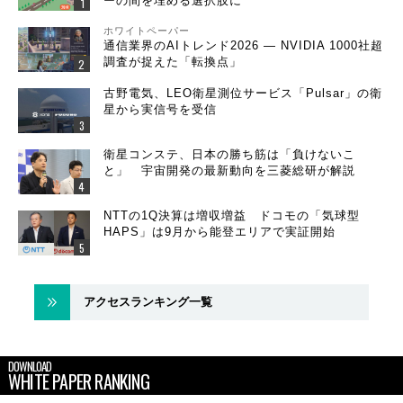
ーの間を埋める選択肢に
ホワイトペーパー
通信業界のAIトレンド2026 ― NVIDIA 1000社超
調査が捉えた「転換点」
古野電気、LEO衛星測位サービス「Pulsar」の衛
星から実信号を受信
衛星コンステ、日本の勝ち筋は「負けないこ
と」 宇宙開発の最新動向を三菱総研が解説
NTTの1Q決算は増収増益 ドコモの「気球型
HAPS」は9月から能登エリアで実証開始
アクセスランキング一覧
DOWNLOAD
WHITE PAPER RANKING