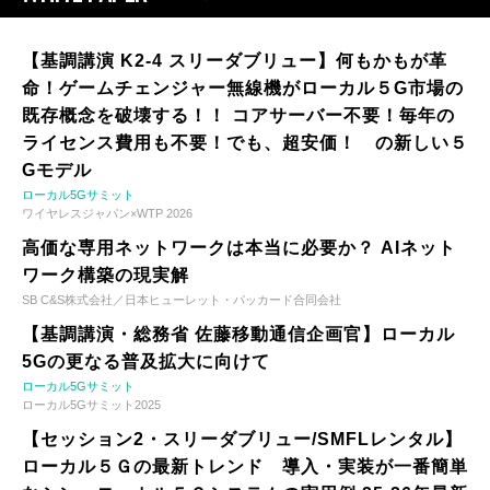
【基調講演 K2-4 スリーダブリュー】何もかもが革
命！ゲームチェンジャー無線機がローカル５G市場の
既存概念を破壊する！！ コアサーバー不要！毎年の
ライセンス費用も不要！でも、超安価！ の新しい５
Gモデル
ローカル5Gサミット
ワイヤレスジャパン×WTP 2026
高価な専用ネットワークは本当に必要か？ AIネット
ワーク構築の現実解
SB C&S株式会社／日本ヒューレット・パッカード合同会社
【基調講演・総務省 佐藤移動通信企画官】ローカル
5Gの更なる普及拡大に向けて
ローカル5Gサミット
ローカル5Gサミット2025
【セッション2・スリーダブリュー/SMFLレンタル】
ローカル５Ｇの最新トレンド 導入・実装が一番簡単