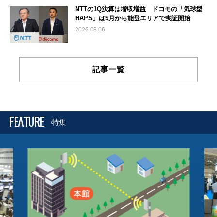
NTTの1Q決算は増収増益 ドコモの「気球型
HAPS」は9月から能登エリアで実証開始
2026.08.06
記事一覧
FEATURE
特集