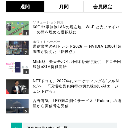
週間
月間
会員限定
ソリューション特集
60GHz帯無線LANの現在地 Wi-Fiと光ファイバ
ーの間を埋める選択肢に
ホワイトペーパー
通信業界のAIトレンド2026 ― NVIDIA 1000社超
調査が捉えた「転換点」
MEEQ、楽天モバイル回線を先行提供 ドコモ回
線はeSIM提供開始
NTTドコモ、2027年にマーケティングを“フルAI
化”へ 「現場社員も納得の切れ味鋭いAIエージ
ェント作る」
古野電気、LEO衛星測位サービス「Pulsar」の衛
星から実信号を受信