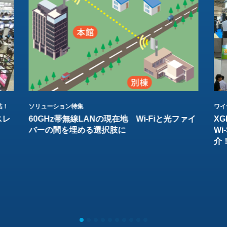
結！
ソリューション特集
ワイ
スレ
60GHz帯無線LANの現在地 Wi-Fiと光ファイ
XG
バーの間を埋める選択肢に
W
介