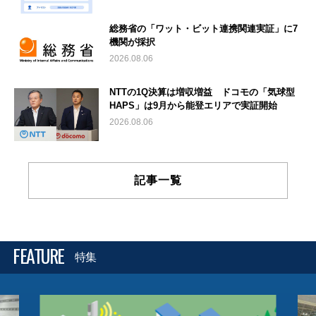
総務省の「ワット・ビット連携関連実証」に7
機関が採択
2026.08.06
NTTの1Q決算は増収増益 ドコモの「気球型
HAPS」は9月から能登エリアで実証開始
2026.08.06
記事一覧
FEATURE
特集