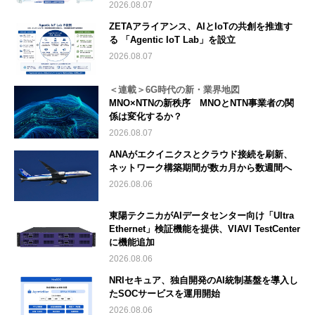
2026.08.07
ZETAアライアンス、AIとIoTの共創を推進す
る 「Agentic IoT Lab」を設立
2026.08.07
＜連載＞6G時代の新・業界地図
MNO×NTNの新秩序 MNOとNTN事業者の関
係は変化するか？
2026.08.07
ANAがエクイニクスとクラウド接続を刷新、
ネットワーク構築期間が数カ月から数週間へ
2026.08.06
東陽テクニカがAIデータセンター向け「Ultra
Ethernet」検証機能を提供、VIAVI TestCenter
に機能追加
2026.08.06
NRIセキュア、独自開発のAI統制基盤を導入し
たSOCサービスを運用開始
2026.08.06