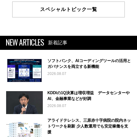
スペシャルトピック一覧
NEW ARTICLES
新着記事
ソフトバンク、AIコーディングツールの活用と
ガバナンスを両立する新機能
2026.08.07
KDDIの1Q決算は増収増益 データセンターや
AI、金融事業などが好調
2026.08.07
アライドテレシス、三原赤十字病院の院内ネッ
トワークを刷新 少人数運用でも安定稼働を支
援