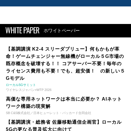
WHITE PAPER
ホワイトペーパー
【基調講演 K2-4 スリーダブリュー】何もかもが革
命！ゲームチェンジャー無線機がローカル５G市場の
既存概念を破壊する！！ コアサーバー不要！毎年の
ライセンス費用も不要！でも、超安価！ の新しい５
Gモデル
ローカル5Gサミット
ワイヤレスジャパン×WTP 2026
高価な専用ネットワークは本当に必要か？ AIネット
ワーク構築の現実解
SB C&S株式会社／日本ヒューレット・パッカード合同会社
【基調講演・総務省 佐藤移動通信企画官】ローカル
5Gの更なる普及拡大に向けて