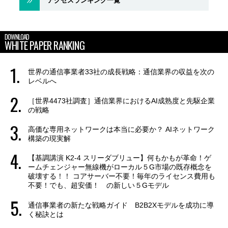
アクセスランキング一覧
DOWNLOAD
WHITE PAPER RANKING
世界の通信事業者33社の成長戦略：通信業界の収益を次の
レベルへ
［世界4473社調査］通信業界におけるAI成熟度と先駆企業
の戦略
高価な専用ネットワークは本当に必要か？ AIネットワーク
構築の現実解
【基調講演 K2-4 スリーダブリュー】何もかもが革命！ゲ
ームチェンジャー無線機がローカル５G市場の既存概念を
破壊する！！ コアサーバー不要！毎年のライセンス費用も
不要！でも、超安価！ の新しい５Gモデル
通信事業者の新たな戦略ガイド B2B2Xモデルを成功に導
く秘訣とは